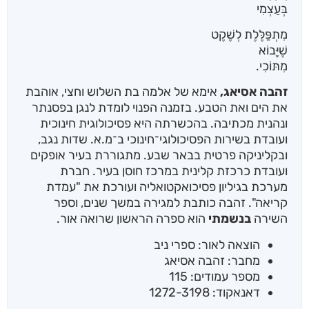
בְּעַצְמִי
מִתְפַּלֶּלֶת לְשֶׁקֶט
שֶׁיָּבוֹא
מִתּוֹכִי.
זהבה אסיאג,
אימא של אלמה בת השלוש וחצי, אוהבת
את הים ואת הטבע. בזמנה הפנוי לומדת לנגן בפסנתר
ונהנית מכתיבה. בהכשרתה היא פסיכולוגית חינוכית
ועובדת בשירות הפסיכולוגי־חינוכי ב־מ.א. שדות נגב,
ובקליניקה פרטית בבאר שבע. מתגוררת בעיר אופקים
ועובדת כרכזת קלינית במרכז חוסן בעיר. חברת
מערכת בגיליון פסיכואקטואליה ועורכת את "עמדת
קריאה". זהבה כותבת למגירה במשך שנים, וספר
השירה
בנשמתי
הוא ספרה הראשון שרואה אור.
הוצאה לאור: ספרי ניב
מחבר: זהבה אסיאג
מספר עמודים: 115
דאנאקוד: 1272-3198