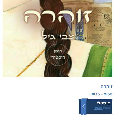
זוהרה
₪
73
–
₪
32
דיגיטלי
₪
32
₪
40