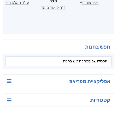
הלב
יאיר פומרנץ
עו"ד מאלק חיר
ד"ר ליאור סומך
חפש בחנות
אפליקציית ספריאפ
קטגוריות