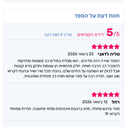
חוות דעת על הספר
5
/
5
דירוג הקוראים
סה"כ 9 חוות דעת
5
טליה לדאני
22 בינואר 2026
הספר שירה הזה מדהים.. הוא מצליח במילים ככ פשוטות ומדויקות
להסביר ככ הרבה חוויות. חלק מהחוויות הן עצומות וחלקן נורא קטנות
אבל לכולן יש השפעה על החיים שלנו. נהנתי מכל שיר ושיר ונהנתי לקרוא
שוב ושוב. תודה רבה על ספר שהוא חוויה ככ מיוחדת ואותנטית.
5
רחל
12 בינואר 2026
ספר מרגש ומיוחד, מלא ברגעים אינטימים ומלאי מחשבה. תודה! שמחתי
לקרוא 🌸