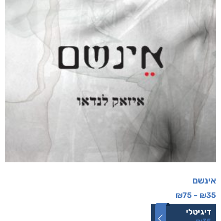
אינשם
₪
75
–
₪
35
דיגיטלי