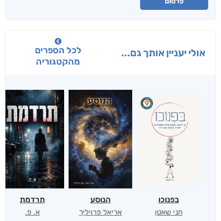
פרסום
לכל הספרים
אולי יעניין אותך גם...
מהקטגוריה
בפנוכו
הנוסע
תרדמת
חני שאטן
אריאל פרויליך
א. פ.