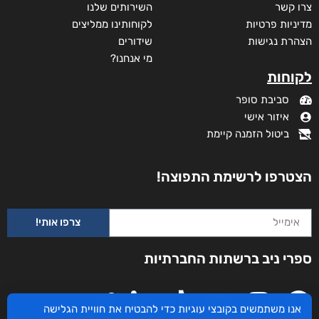
צרו קשר
השירותים שלנו
מדיניות פרטיות
לקוחותינו ממליצים
הצהרת נגישות
שידורים
מי אנחנו?
לקוחות
סביבת סופר
איזור אישי
ביטול הזמנה קיימת
הצטרפו לרשימת התפוצה!
צרפו אותי!
ספרי ניב ברשתות החברתיות
ניגונו של עוף החול
אנו משתמשים בקובצי עוגיות כדי להבטיח את חוויית הגלישה
דורג
₪
46
–
₪
29