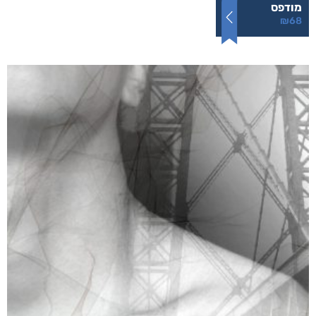
מודפס
₪
68