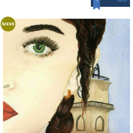
₪
35
מבצע!