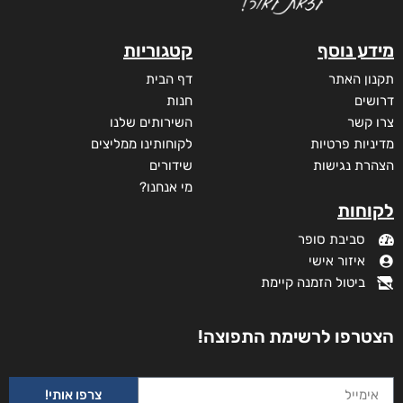
מודפס
₪
78
מבצע!
מידע נוסף
קטגוריות