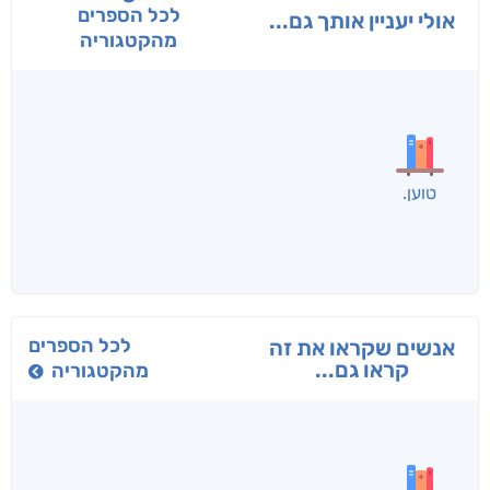
לכל הספרים
אולי יעניין אותך גם...
מהקטגוריה
בפנוכו
הנוסע
תרדמת
חני שאטן
אריאל פרויליך
א. פ.