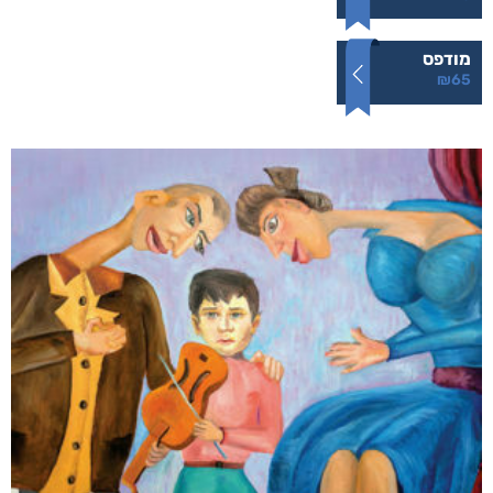
תופעות לוואי
₪
65
–
₪
40
דיגיטלי
₪
40
מודפס
₪
65