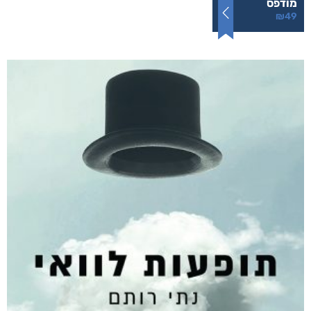
הרעש של הלילה
₪
49
–
₪
35
דיגיטלי
₪
35
מודפס
₪
49