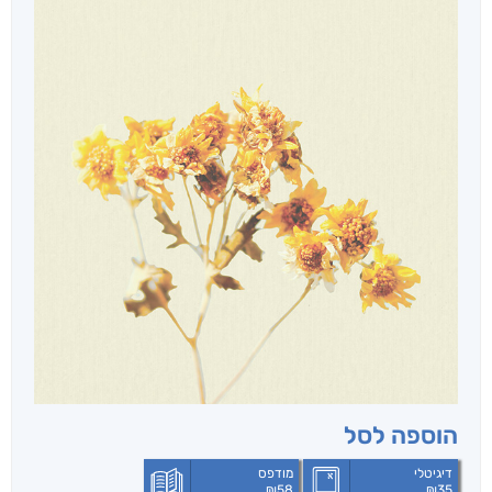
הוספה לסל
דיגיטלי
מודפס
₪
58
₪
35