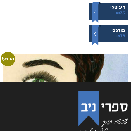
עמודי שלמה
₪
78
–
₪
35
דיגיטלי
₪
35