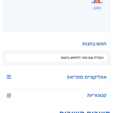
לכל הספרים
אנשים שקראו את זה
קראו גם...
מהקטגוריה
יש לי נפש רעועה
בילי הבלשית וחידת
טרור בשם האמונה
הלב
יאיר פומרנץ
עו"ד מאלק חיר
ד"ר ליאור סומך