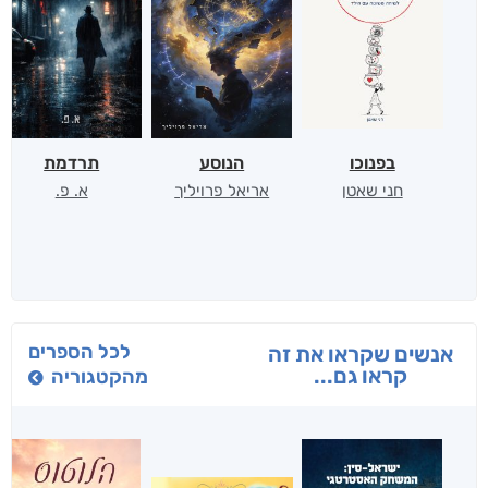
בפנוכו
הנוסע
תרדמת
חני שאטן
אריאל פרויליך
א. פ.
לכל הספרים
אנשים שקראו את זה
קראו גם...
מהקטגוריה