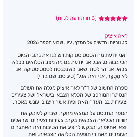
(
3
חוות דעת לקוח)
3
מדורגים
5.00
מתוך 5
לאה איציק
מבוסס על
קטגוריות:
חדשים על המדף
,
עיון
,
שבוע הספר 2026
דירוגים של
לקוחות
"אני יודעת מה הסטטיסטיקות ויש לנו את נתוני הגיוס
הכי גבוהים, אבל אני יודעת גם מה מצב הכלואים בכלא
צבאי. אני החלטתי שאני לא נכנסת לסטטיסטיקה, אני
לא מִסְפָּר, אני זאת אני." (טיגיסט, שם בדוי)
ספרה החשוב של ד"ר לאה איציק מגלה את העולם
הנסתר והמורכב של הכלא הצבאי בישראל ושל צעירים
וצעירות בני העדה האתיופית אשר ריצו בו עונש מאסר.
הספר מתבסס על ממצאי מחקר, שבדק לעומק את
חוויות הכליאה הצבאית בקרב צעירות וצעירים ישראלים
יוצאי אתיופיה, ומבקש להציג את הסיבות ואת האתגרים
העומדים מאחורי תופעת הכליאה הצבאית, ואת