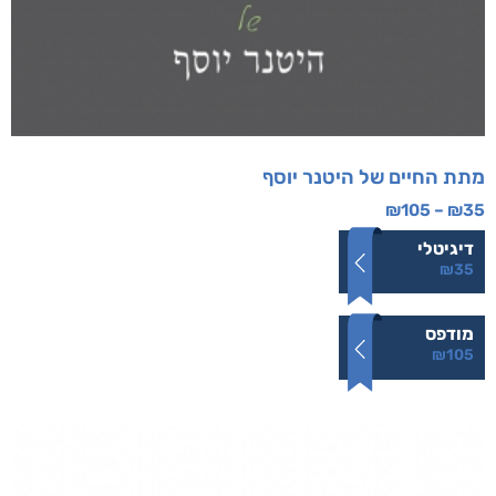
מתת החיים של היטנר יוסף
₪
105
–
₪
35
דיגיטלי
₪
35
מודפס
₪
105