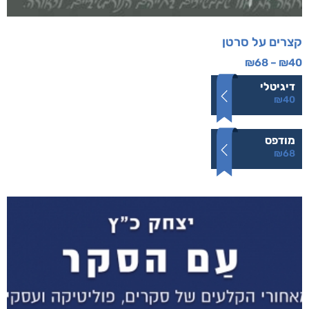
קצרים על סרטן
₪
68
–
₪
40
דיגיטלי
₪
40
מודפס
₪
68