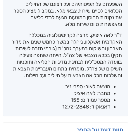
השפעתם על תפיסותיהם ועל רצונם של החיילים
הכלואים לסיים שירות צבאי מלא. במקביל מציג הספר
את נקודות החוסן המונעות הגעה לכדי כליאה
ומאפשרות סיום שירות מלא.
ד"ר לאה איציק, מרצה לקרימינולוגיה במכללה
האקדמית אשקלון, ניהלה במשך כחמש שנים את מדור
האבחון והשיקום במערך גחל"ת (גורמי חזרה לשירות
תקין) בכלא הצבאי של צה"ל. הייתה שותפה פעילה
בוועדה המטכ"לית לבחינת מדיניות הכליאה ותוכניות
השיקום של צה"ל. מומחית בתחום העבריינות הצבאית
והשלכות הכליאה הצבאית על חיילים ועל חיילות.
הוצאה לאור: ספרי ניב
מחבר: לאה איציק
מספר עמודים: 155
דאנאקוד: 1272-2848
חוות דעת על הספר