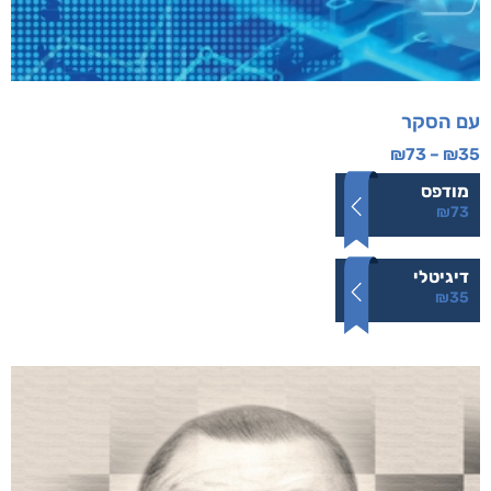
עם הסקר
₪
73
–
₪
35
מודפס
₪
73
דיגיטלי
₪
35