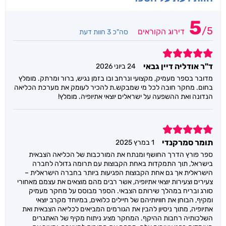
5
/
5
דירוג הקוראים
סה"כ 3 חוות דעת
5
ד"ר אודליה דיין גבאי
24 ביוני 2026
מדובר בספר מעמיק, מקצועי ונרחב ובו בזמן נגיש, ברור ומרתק. מומלץ
בחום. מחקר חובה לכל מי שמבקש.ת להכיר לעומק את מערכת הכליאה
הנדונה ואת ההשפעה על ישראלים יוצאי אתיופיה. מומלץ!
5
תומר סמרקנדי
1 במרץ 2025
ספר פורץ הדרך החושף ומנתח את המורכבות של הכליאה הצבאית
בישראל, תוך התמקדות באחת הקבוצות עם תרומה גדולה לחברה
הישראלית אך גם אחת הקבוצות הפגיעות ביותר בחברה הישראלית –
צעירים וצעירות יוצאי אתיופיה, אשר רבים מהם מוצאים את עצמם מאחורי
סורג ובריח במהלך שירותם הצבאי. הספר מבוסס על מחקר מעמיק
ומקיף, הבוחן את חוויותיהם של חיילים כלואים, במיוחד מקרב יוצאי
אתיופיה, מתוך ניסיון להבין את הגורמים המביאים לכליאה הצבאית ואת
השלכותיה רחבות ההיקף. המחקר מציג ניתוח מקיף של האתגרים