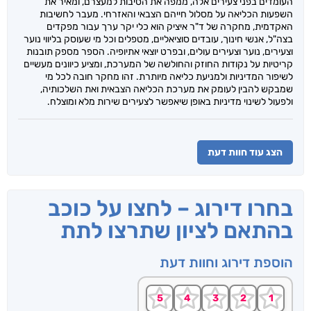
העומדים בפני צעירים אלה, ממפה את הסיבות למעצרם, ומאיר את
השפעות הכליאה על מסלול חייהם הצבאי והאזרחי. מעבר לחשיבות
האקדמית, מחקרה של ד"ר איציק הוא כלי יקר ערך עבור מפקדים
בצה"ל, אנשי חינוך, עובדים סוציאליים, מטפלים וכל מי שעוסק בליווי נוער
וצעירים, נוער וצעירים עולים, ובפרט יוצאי אתיופיה. הספר מספק תובנות
קריטיות על נקודות החוזק והחולשה של המערכת, ומציע כיוונים מעשיים
לשיפור המדיניות ולמניעת כליאה מיותרת. זהו מחקר חובה לכל מי
שמבקש להבין לעומק את מערכת הכליאה הצבאית ואת השלכותיה,
ולפעול לשינוי מדיניות באופן שיאפשר לצעירים שירות מלא ומוצלח.
הצג עוד חוות דעת
בחרו דירוג – לחצו על כוכב
בהתאם לציון שתרצו לתת
הוספת דירוג וחוות דעת