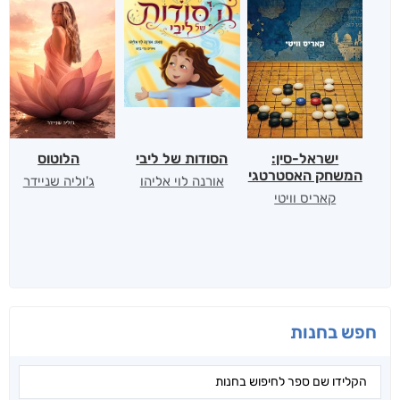
ישראל-סין:
הסודות של ליבי
הלוטוס
המשחק האסטרטגי
אורנה לוי אליהו
ג'וליה שניידר
קאריס וויטי
חפש בחנות