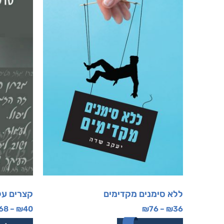
ללא סימנים מקדימים
קצרים על
68
–
₪
40
₪
76
–
₪
36