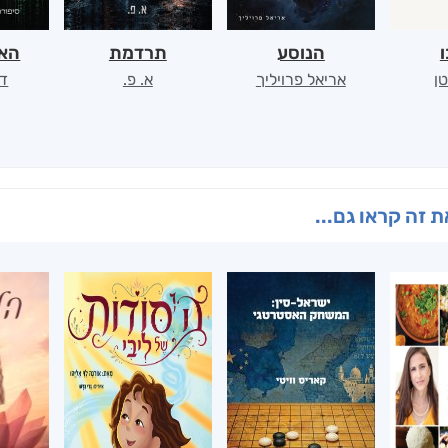
ו
הנוסע
תרדמת
האר
ן
אריאל פרויליך
א. פ.
דו
 זה קראו גם...