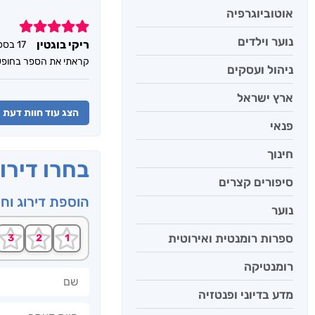
אוטוביוגרפיה
5
נוער וילדים
ריקי בוגטין
17 בספטמבר 2023
קראתי את הספר בחופשה 
ניהול ועסקים
ארץ ישראל
הצג עוד חוות דעת
פנאי
חינוך
בחרו דירו
סיפורים קצרים
הוספת דירוג וח
נוער
ספרות רומנטית ואירוטית
רומנטיקה
שם
מדע בדיוני ופנטזיה
חוות דעתך