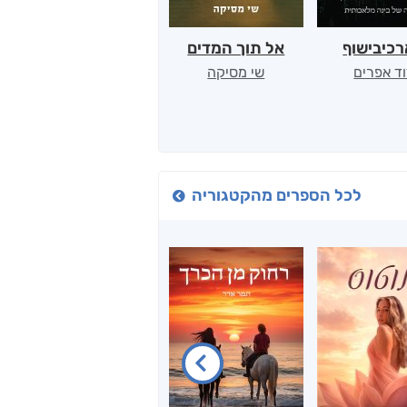
כיבישוף
אל תוך המדים
יין, שקרים והייטק
ד אפרים
שי מסיקה
קטי סול
לכל הספרים מהקטגוריה