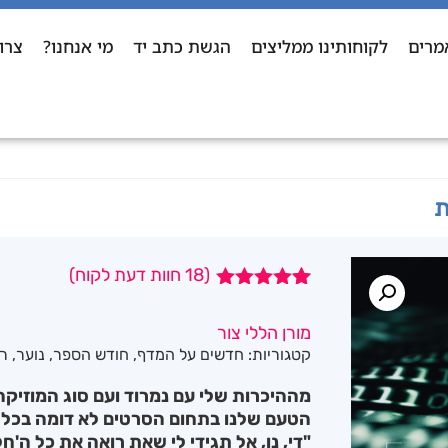
מרים
לקוחותינו ממליצים
הגשת כתב יד
מי אנחנו?
צרו
ת
(
18
חוות דעת לקוח)
18
מדורגים
5.00
מתוך 5
מורן הללי צור
מבוסס על
קטגוריות:
חדשים על המדף
,
חודש הספר
,
נוער
,
רו
דירוגים של
לקוחות
מההיכרות שלי עם נמרוד ועם סוג המוזיק
הטעם שלנו בתחום הסרטים לא דומה בכלל
"די, נו, אל תגידי לי שאת רואה את כל ה'ח