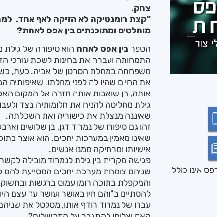
צחק.
"קצת רומנטיקה לא הזיקה לאף אחד. למה 
מוחלטים ומתוכנתים בין אפס לאחת?
הספר
בין אפס לאחת
הוא סיפורה של גילת מ
התמחותה ועברה את בחינות לשכת עורכי הדי
משפחתה במחלת הסרטן של אביה. כעת, כשהוא
את החיים שהיו לה לפני מחלתו. שאיפותיה המ
אותה, הן שואבות אותה חזרה אל המקום האפל
גילת מחליטה להניח את חלומותיה בצד ולעב
שאיננה מנצלת את כישוריה ואת השכלתה.
זהו גם סיפורו של נמרוד דגן, בן שלושים ואר
שאינו מאמין במערכות יחסים. הוא אוצר בתו
אישיותו ומרחיקה ממנו אנשים.
פגישה מקרית בין גילת לנמרוד מובילה לקשר
ס אינו כולל
שניהם צומחת מערכת יחסים המסייעת להם להת
והמקפלת בתוכה רומן עמוס ברגשות ובתשוקה
להסתיים ב"והם חיו באושר ועושר עד עצם היו
עברו של נמרוד רודף אותו, מטלטל את שניהם
האם יצליחו להתגבר על המכשולים?