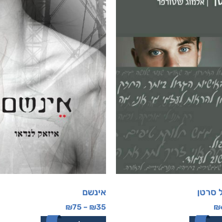
 סרטן
אינשם
₪
75
–
₪
35
₪