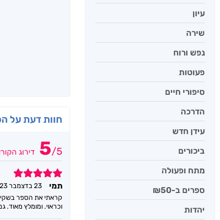
עיון
שירה
נפש ורוח
פעוטות
סיפורי חיים
הדרכה
חוות דעת על ה
עידן חדש
5
/
5
ביכורים
דירוג הקור
מתח ופעולה
5
תמי
23 בדצמבר 2023
ספרים ב-₪50
קראתי את הספר בשקיקה
וכראוי. ומומלץ מאוד. 
יהדות