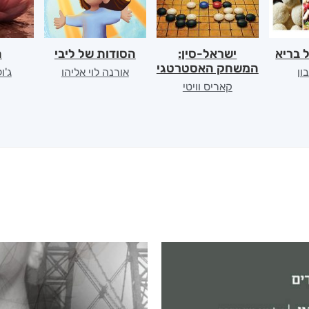
 בריא
ישראל-סין:
הסודות של ליבי
ה
המשחק האסטרטגי
ון
אורנה לוי אליהו
ג'ו
קאריס וויטי