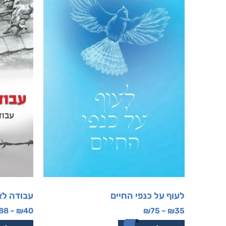
לעוף על כנפי החיים
עבודה ל
88
–
₪
40
₪
75
–
₪
35