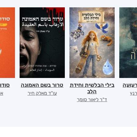
רעועה
בילי הבלשית וחידת
טרור בשם האמונה
סודו
הלב
רנץ
עו"ד מאלק חיר
אל
ד"ר ליאור סומך