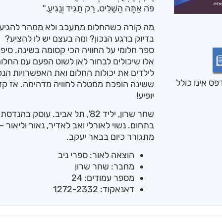
פֹּה אַתָּה הַשַּׁלִּיט, רַק תַּגִּיד וְנַגִּיעַ."
מה קורה כשהחלום מתעכב ולא ממהר להגיע
בדיוק ברגע הנכון? ומה בעצם יש לו להציע?
ספר חלומי על החוויה הכי קסומה בשינה. סי
אלו שיכולים לבחור לאן לשוט הפעם עם החלום
לילדים את יכולות החלום ואת האפשרויות הנ
ס אינו כולל
ששינה הופכת ממטלה לחוויה מדהימה. אז קדי
יופיע!
שחר שרון, יליד 82', תל אביב. עו
בתחום. נשוי לאורלי ואב לאדיר, נאור וליאור
מתגורר כיום בבאר יעקב.
הוצאה לאור: ספרי ניב
מחבר: שחר שרון
מספר עמודים: 24
דאנאקוד: 1272-2332