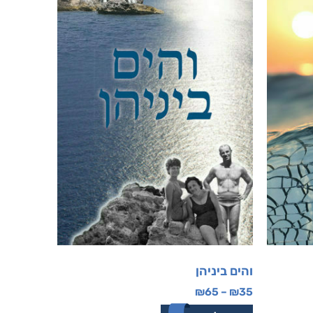
והים ביניהן
₪
65
–
₪
35