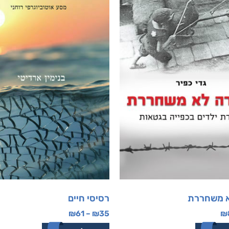
א משחררת
רסיסי חיים
₪
61
–
₪
35
₪