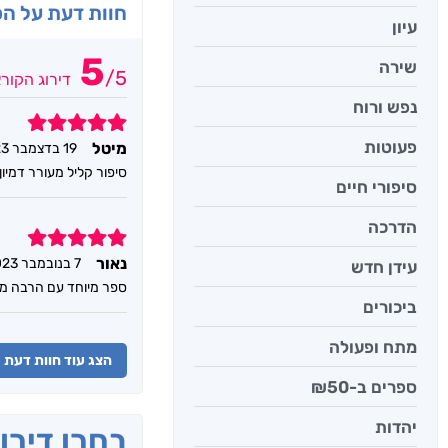
חוות דעת על ה
עיון
5
שירה
/
5
דירוג הקור
נפש ורוח
5
פעוטות
מיטל
19 בדצמבר 2023
סיפור קליל מעורר דמיון,
סיפורי חיים
הדרכה
5
נאור
7 בנובמבר 2023
עידן חדש
ספר מיוחד עם הרבה מח
ביכורים
מתח ופעולה
הצג עוד חוות דעת
ספרים ב-₪50
יהדות
בחרו דירו