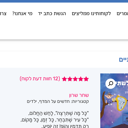
מרים
לקוחותינו ממליצים
הגשת כתב יד
מי אנחנו?
צרו
ים
(
12
חוות דעת לקוח)
12
מדורגים
5.00
מתוך 5
שחר שרון
מבוסס על
קטגוריות:
חדשים על המדף
,
ילדים
דירוגים של
לקוחות
"כָּל מָה שֶׁתִּרְצֶה", לָחַשׁ הַחֲלוֹם,
"כָּל עִיר שֶׁתִּבְחַר, כָּל זְמַן, כָּל מָקוֹם,
רַק תְּדַמְיֵן וְהוֹפּ! זֶה יוֹפִיעַ.