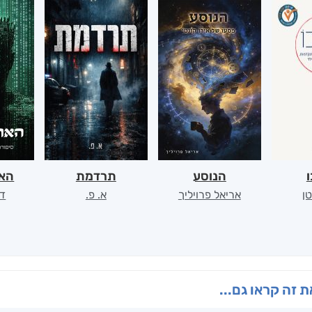
ו
הנוסע
תרדמת
האר
ן
אריאל פרויליך
א. פ.
דו
 זה קראו גם...