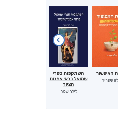
ת האיפשור
השתקפות ספרי
הלב של אמא
שמואל בראי אמנות
ון שפריר
ירדן כהן
הציור
לילך שטרן