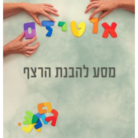
₪
79
–
₪
35
דיגיטלי
₪
35
מודפס
₪
79