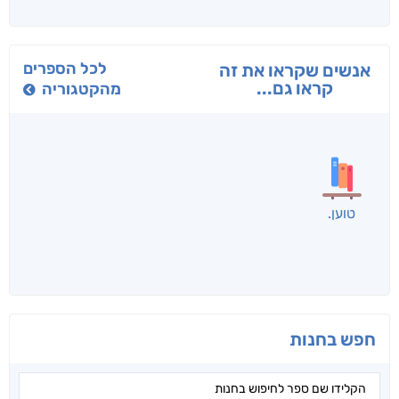
בפנוכו
הנוסע
תרדמת
חני שאטן
אריאל פרויליך
א. פ.
לכל הספרים
אנשים שקראו את זה
קראו גם...
מהקטגוריה