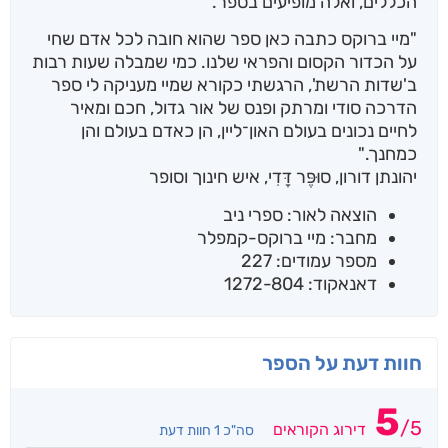
הכללים, ואלה מופיעים בספר.
"מיי ברוקס כתבה כאן ספר שהוא חובה לכל אדם שחי
על הכדור הקסום והפראי שלנו. כמי שמבלה שעות רבות
ב'שדות הרשת', הרגשתי כקורא שמיי מעניקה לי ספר
הדרכה סודי ומרתק ופנס של אור גדול, חכם ומאיר
לחיים נכונים בעולם האון־ליין, הן כאדם בעולם והן
כמחנך."
יהונתן דורון, סוּפֶּר דָּדִי, איש חינוך וסופר
הוצאה לאור: ספרי ניב
מחבר: מיי ברוקס-קמפלר
מספר עמודים: 227
דאנאקוד: 1272-804
חוות דעת על הספר
5
/
5
דירוג הקוראים
סה"כ 1 חוות דעת