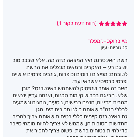
(חוות דעת לקוח
1
)
1
מדורג
5.00
מתוך 5
מיי ברוקס-קמפלר
מבוסס על
קטגוריות:
עיון
דירוגים של
לקוחות
רשת האינטרנט היא המצאה מדהימה. אלא שבכל טוב
יש גם רע — האקרים ורמאים מנצלים את הרשת
לטובתם: מפיצים וירוסים וכופרות, גונבים פרטים אישיים
ופרטי כרטיסי אשראי ועוד.
האם זה אומר שנפסיק להשתמש באינטרנט? מובן
שלא. הרי גם בכביש קיימות סכנות, ואנחנו עדיין יוצאים
מהבית מדי יום, חוצים כבישים, נוסעים, נוהגים ונשמעים
לכללי הזה"ב שאותם כולנו מכירים מימי הגן.
גם באינטרנט קיימים כללי בטיחות שאותם צריך להכיר.
החדשות הטובות הן, שממש לא צריך להיות מומחי סייבר
כדי להיות בטוחים ברשת. פשוט צריך להכיר את