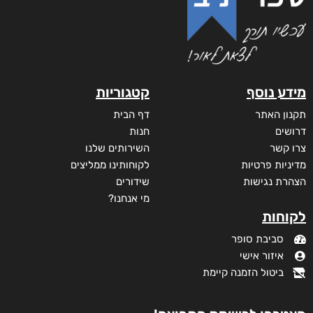
חידת המציאות
₪
60
–
₪
35
דיגיטלי
₪
35
מודפס
₪
60