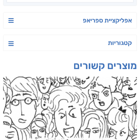
ישראל-סין:
טרור בשם האמונה
שירת הזהב
המשחק האסטרטגי
עו"ד מאלק חיר
אביבה דורון
קאריס וויטי
חפש בחנות
אפליקציית ספריאפ