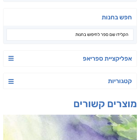
הסודות של ליבי
הלוטוס
רחוק מן הכרך
אורנה לוי אליהו
ג'וליה שניידר
תמר אדר
חפש בחנות