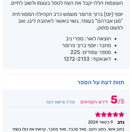
העוצמות הללו יקבל את העוז לטפל בעצמו ולשוב לחיים.
יוסף (יוס) ברוך פרומר משמש כרב הקהילה המסורתית
"מגן אברהם" בעומר, נשוי באושר לאהובת ליבו, ואב
לפעוט מתוק.
הוצאה לאור: ספרי ניב
מחבר: יוסף ברוך פרומר
מספר עמודים: 225
דאנאקוד: 1272-2133
חוות דעת על הספר
5
/
5
דירוג הקוראים
סה"כ 6 חוות דעת
5
נדב
9 בינואר 2024
כתוב אישי. כתוב היטב. מאד מכבד. מאד מחבר. קראתי את כולו בשתי