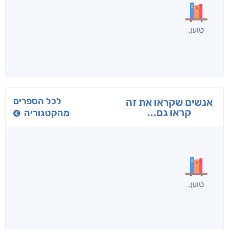
בפנוכו
הנוסע
תרדמת
חני שאטן
אריאל פרויליך
א. פ.
לכל הספרים
אנשים שקראו את זה
קראו גם...
מהקטגוריה