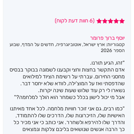
(
6
חוות דעת לקוח)
6
מדורגים
5.00
מתוך 5
יוסף ברוך פרומר
מבוסס על
קטגוריות:
ארץ ישראל
,
אוטוביוגרפיה
,
חדשים על המדף
,
שבוע
דירוגים של
לקוחות
הספר 2026
"זהו, הגיע תורנו.
אדם התקשר בחצות וחצי וקבענו לשמונה בבוקר בבסיס
מחסני החירום. עברתי על רשימת הציוד למילואים
שהדפסתי ואז על המוצ'ילה, לוודא שלא יחסר דבר.
נשארו לי רק עוד שלוש שעות שינה יקרות.
אבל מי יכול לישון בכלל כשמחר הוא הולך למלחמה?"
"כמו רבים, גם אני זוכר חוויות מלחמה. לכל אחד מאיתנו
האישיות שלו, הזיכרונות שלו, הדרכים שלו להתמודד,
והדרך שלו להירפא ולשחרר. אני כותב כי אני מכיר כל
כך הרבה אנשים שנושאים בליבם צלקות ונמצאים