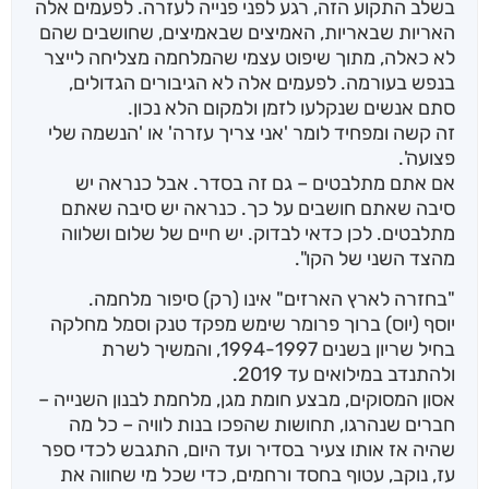
בשלב התקוע הזה, רגע לפני פנייה לעזרה. לפעמים אלה
האריות שבאריות, האמיצים שבאמיצים, שחושבים שהם
לא כאלה, מתוך שיפוט עצמי שהמלחמה מצליחה לייצר
בנפש בעורמה. לפעמים אלה לא הגיבורים הגדולים,
סתם אנשים שנקלעו לזמן ולמקום הלא נכון.
זה קשה ומפחיד לומר 'אני צריך עזרה' או 'הנשמה שלי
פצועה'.
אם אתם מתלבטים – גם זה בסדר. אבל כנראה יש
סיבה שאתם חושבים על כך. כנראה יש סיבה שאתם
מתלבטים. לכן כדאי לבדוק. יש חיים של שלום ושלווה
מהצד השני של הקו".
"בחזרה לארץ הארזים" אינו (רק) סיפור מלחמה.
יוסף (יוס) ברוך פרומר שימש מפקד טנק וסמל מחלקה
בחיל שריון בשנים 1994-1997, והמשיך לשרת
ולהתנדב במילואים עד 2019.
אסון המסוקים, מבצע חומת מגן, מלחמת לבנון השנייה –
חברים שנהרגו, תחושות שהפכו בנות לוויה – כל מה
שהיה אז אותו צעיר בסדיר ועד היום, התגבש לכדי ספר
עז, נוקב, עטוף בחסד ורחמים, כדי שכל מי שחווה את