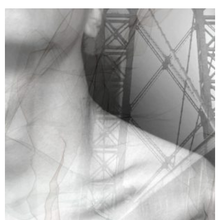
תופעות לוואי
₪
65
–
₪
40
דיגיטלי
₪
40
מודפס
₪
65