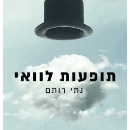
הרעש של הלילה
₪
49
–
₪
35
דיגיטלי
₪
35
מודפס
₪
49