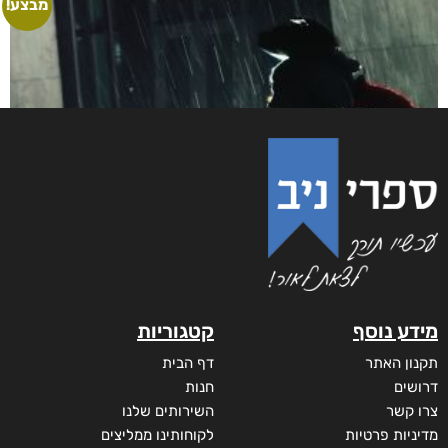
אינשם
₪
75
–
₪
35
דיגיטלי
₪
35
מבצע!