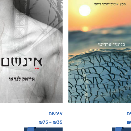
ם
אינשם
₪
75
–
₪
35
₪