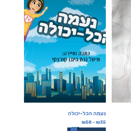
נעמה הכל-יכולה
₪
58
–
₪
35