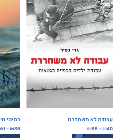
עבודה לא משחררת
רסיסי חיי
61
–
₪
35
₪
88
–
₪
40