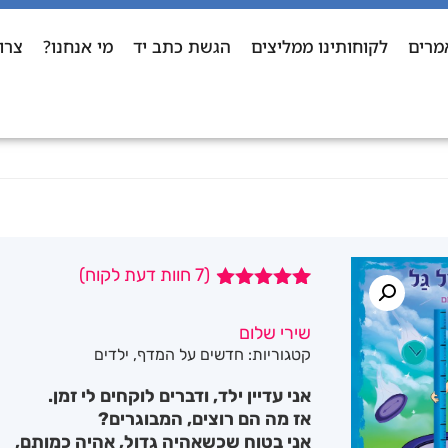
מרים
לקוחותינו ממליצים
הגשת כתב יד
מי אנחנו?
צרו
(
7
חוות דעת לקוח)
7
מדורגים
4.86
מתוך
שירי שלום
5 מבוסס על
קטגוריות:
חדשים על המדף
,
ילדים
דירוגים של
לקוחות
אני עדיין ילד, ודברים לוקחים לי זמן.
אז מה הם רוצים, המבוגרים?
אני בטוח שכשאהיה גדול, אהיה כמותם,