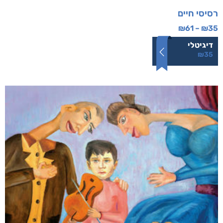
רסיסי חיים
₪
61
–
₪
35
דיגיטלי
₪
35