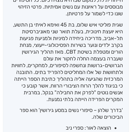
הייחודית לה, למקום שבו היא מצויה כיום. כל הסיפורים
מבוססים על ראיונות עם נשים אמיתיות. פרטי הזיהוי
שונו כדי לשמור על פרטיותן.
שגית פוליטי איש שלום, בת 45 ואימא לאיתי בן התשע,
היא יועצת חינוכית, בעלת תואר שני מאוניברסיטת
תל-אביב, מדריכה ביחידה למיניות ולמניעת פגיעות
בקרב ילדים ונוער בשירות הפסיכולוגי-ייעוצי, מנחת
הורים ומטפלת בשיטת CBT. מאז תהליך הגירושין
שעברה בעצמה החלה לחקור את עולם
הגרושים-גרושות ונחשפה לסיפורים, למחקרים, לחוויות
ולתחושות של אלו המחליטים להפריד בתים. התובנה
המרכזית שהגיעה אליה בתהליך כתיבת הספר הייתה
כי בניגוד להלך הרוח הציבורי הרווח, אשר קובע כי
אנשים נוטים "לפרק את החבילה" בנקל, במרבית
המקרים הפרידה הייתה בלתי נמנעת.
'בדרך שלהן – סיפורי נשים במסע גירושין' הוא ספר
הביכורים שלה.
הוצאה לאור: ספרי ניב