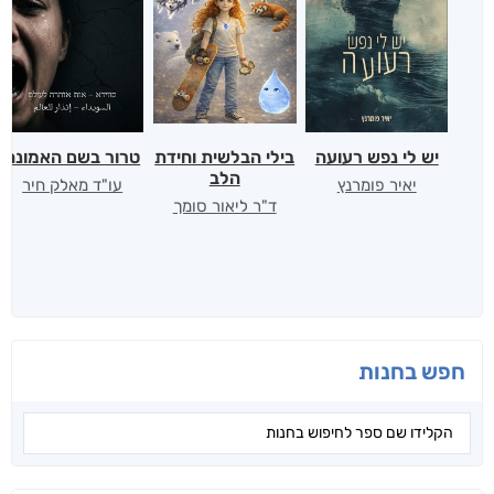
יש לי נפש רעועה
בילי הבלשית וחידת
טרור בשם האמונה
הלב
יאיר פומרנץ
עו"ד מאלק חיר
ד"ר ליאור סומך
חפש בחנות