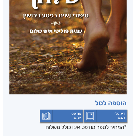
הוספה לסל
דיגיטלי
מודפס
₪
82
₪
40
*המחיר לספר מודפס אינו כולל משלוח