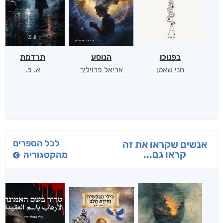
בפנוכו
הנוסע
תרדמת
חני שאטן
אריאל פרויליך
א. פ.
לכל הספרים
אנשים שקראו את זה
קראו גם...
מהקטגוריה