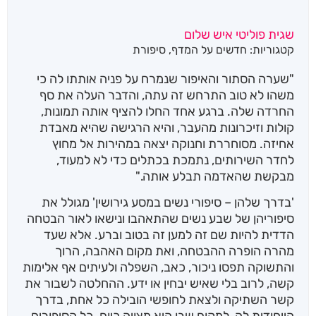
שגית פוליטי איש שלום
קטגוריות:
חדשים על המדף
,
סיפורת
"שערה הסתור והאיפור שנמרח על פניה אותתו לה כי
משהו לא טוב התרחש זה עתה, והדבר העלה את סף
החרדה שלה. ברגע אחד החלו להציף אותה תמונות,
קולות וזיכרונות מהעבר, והיא הרגישה שהיא מאבדת
אחיזה. מסוחררת וחנוקה יצאה במהירות אל מחוץ
לחדר השירותים, נתמכת בכתלים כדי לא למעוד,
מבקשת שהאדמה תבלע אותה."
'בדרך שלהן – סיפורי נשים במסע גירושין' מגולל את
סיפוריהן של שבע נשים שהתאהבו ונישאו לאור הבטחה
הדדית להיות שם זה למען זה בטוב וברע. אלא שעד
מהרה הופרה ההבטחה, ואת מקום האהבה, הרוך
והתשוקה תפסו ניכור, כאב, השפלה ולעיתים אף אלימות
קשה, לרוב בלי שאיש יבחין או ידע. ההחלטה לשבור את
קשר השתיקה ולצאת לחופשי הובילה כל אחת, בדרך