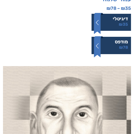
₪
78
–
₪
35
דיגיטלי
₪
35
מודפס
₪
78