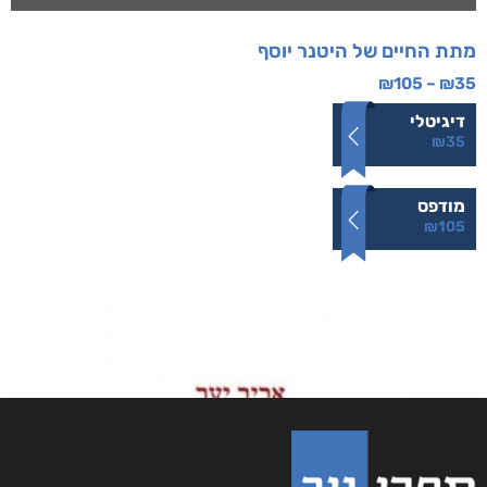
מתת החיים של היטנר יוסף
₪
105
–
₪
35
דיגיטלי
₪
35
מודפס
₪
105