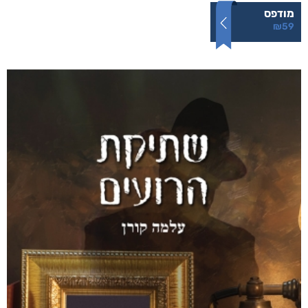
מודפס
₪
59