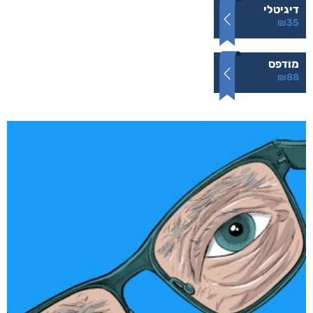
מתוך 5
דיגיטלי
₪
35
מודפס
₪
88