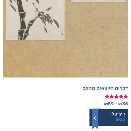
דברים היוצאים מהלב
דורג
₪
59
–
₪
35
5.00
מתוך 5
דיגיטלי
₪
35