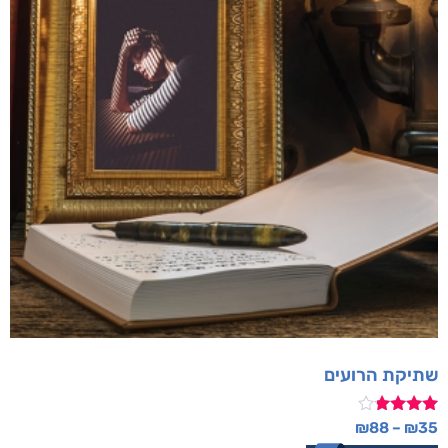
שתיקת הרועים
דורג
₪
88
–
₪
35
3.67