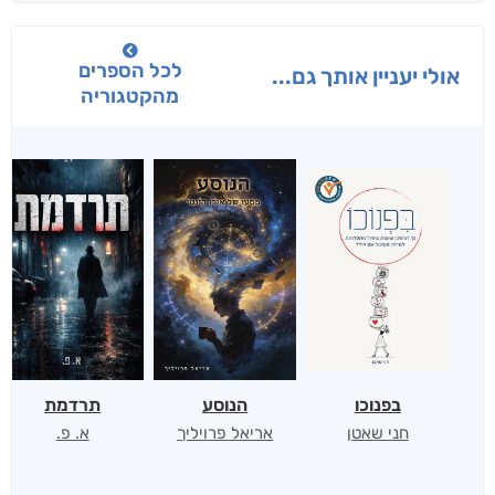
לכל הספרים
אולי יעניין אותך גם...
מהקטגוריה
בפנוכו
הנוסע
תרדמת
חני שאטן
אריאל פרויליך
א. פ.