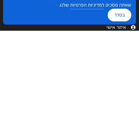
מי אנחנו?
שאתה מסכים
למדיניות הפרטיות
שלנו.
לקוחות
בסדר
סביבת סופר
איזור אישי
ביטול הזמנה קיימת
הצטרפו לרשימת התפוצה!
צרפו אותי!
ספרי ניב ברשתות החברתיות
עיצוב ובניית האתר: ספרי ניב © כל הזכויות שמורות. בוקסאי טכנולוגיות בע"מ שד אבא
אבן 16 הרצליה 4672534, מדינת ישראל