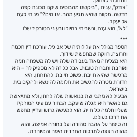
התחלתי לצחוק.
“צודק", עניתי, “ביקשנו מהבוסים שיקנו מכונת קפה
חדשה. מקווה שהיא תגיע מהר. אז מים?” פניתי כעת
אל יעקב.
“לא", הוא ענה, ונשביתי בחיוכו ובעיני הטורקיז שלו.
***
הספר מגולל את עלילותיה של אביגיל, עורכת דין חכמה
וחרוצה, רווקה שמחפשת שידוך.
היא מצליחה מאוד בעבודה שלה ויש לה משפחה חמה
ואוהבת וחברות טובות, אבל כל זה לא מספיק לה – היא
מרגישה שהיא חייבת, פשוט חייבת, להתחתן. היא
חדורת מטרה להגשים את חלומה להינשא ולהקים בית
בישראל.
אביגיל לא מתביישת בנואשות שלה לחתן, ולא מתייאשת
גם כאשר היא מגלה שיעקב, הבחור עם עיני הטורקיז
שעליו חלמה כל חייה, הוא למעשה גרוש ועדיין מחפש
את דרכו בעולם.
זה סיפור על אהבה טהורה ועל בחורה אמיצה, והוא
מהווה הצצה לתרבות החרדית היפה והמיוחדת.