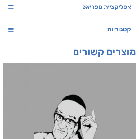
יש לי נפש רעועה
בילי הבלשית וחידת
טרור בשם האמונה
הלב
יאיר פומרנץ
עו"ד מאלק חיר
ד"ר ליאור סומך
חפש בחנות
אפליקציית ספריאפ