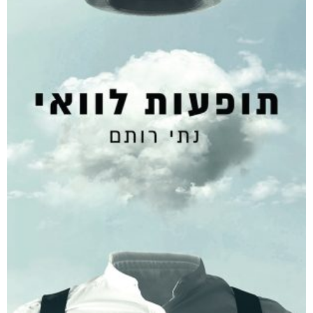
₪
68
–
₪
40
דיגיטלי
₪
40
מודפס
₪
68