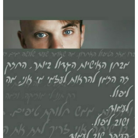
דיגיטלי
₪
35
מודפס
₪
94