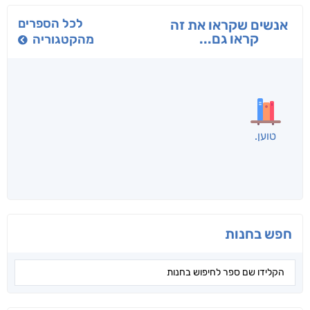
בפנוכו
הנוסע
תרדמת
חני שאטן
אריאל פרויליך
א. פ.
לכל הספרים
אנשים שקראו את זה
קראו גם...
מהקטגוריה