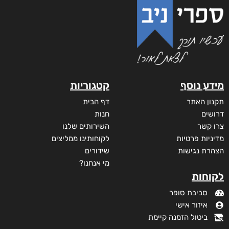
תופעות לוואי
₪
65
–
₪
40
דיגיטלי
₪
40
מודפס
₪
65
מבצע!