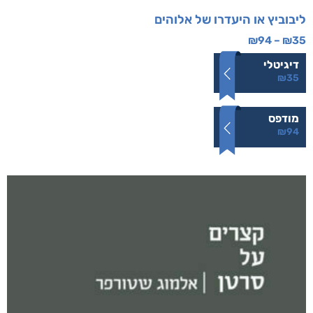
ליבוביץ או היעדרו של אלוהים
₪
94
–
₪
35