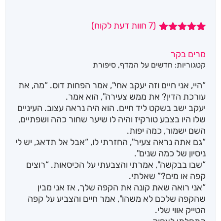
(
7
חוות דעת לקוח)
7
מדורגים
5.00
מתוך 5
מרים בקר
מבוסס על
קטגוריות:
חדשים על המדף
,
סיפורת
דירוגים של
לקוחות
“היי, אני חיים וזה יעקב אחי", אמר הפחות דוס. “מה, את
עורכת הדין? את ממש צעירה", הוא אמר.
יעקב ישב בשקט ליד חיים. הוא היה נראה עצוב. העיניים
שלו היו בצבע טורקיז והיה לו שיער שחור כהה ושפתיים,
השם ישמור, כמה יפות.
“גם אתה נראה צעיר", החזרתי לו, “אבל אל תדאג, יש לי
ניסיון של כמה שנים".
“שבו בבקשה", אמרתי והצבעתי על הכיסאות. “רוצים
קפה או מים?” שאלתי.
“אני רואה שאת קונה את הקפה שלך, אז אני מבין
שהקפה שלכם לא משהו", אמר חיים והצביע על קפה
הטייק אווי שלי.