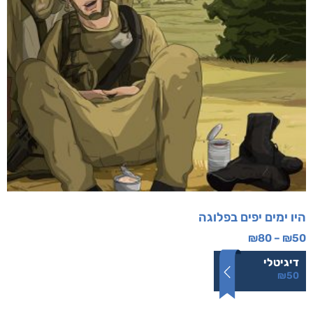
היו ימים יפים בפלוגה
₪
80
–
₪
50
דיגיטלי
₪
50