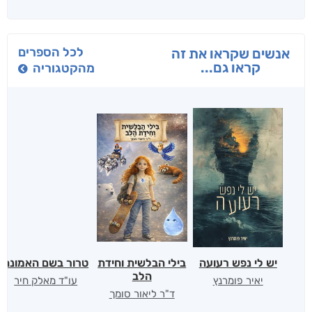
לכל הספרים
אנשים שקראו את זה
קראו גם...
מהקטגוריה
יש לי נפש רעועה
בילי הבלשית וחידת
טרור בשם האמונה
הלב
יאיר פומרנץ
עו"ד מאלק חיר
ד"ר ליאור סומך