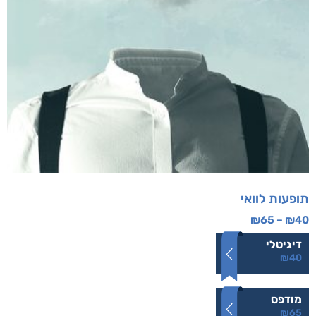
תופעות לוואי
₪
65
–
₪
40
דיגיטלי
₪
40
מודפס
₪
65