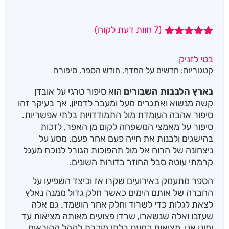
(
7
חוות דעת לקוח)
7
מדורגים
5.00
מתוך 5
בטי לזניק
מבוסס על
קטגוריות:
חדשים על המדף
,
חודש הספר
,
סיפורת
דירוגים של
לקוחות
בארץ הלבבות השבורים
הוא סיפור טרגי על אובדן
קשה מנשוא ואתגרים מעל ומעבר לדמיון, אך בעיקר זהו
סיפור אהבה העומדת מול התמודדויות בלתי אפשריות.
סיפור על מאמצי המשפחה לקום מן האפר, לזכות
בהישגים ולבנות את חייה פעם אחר פעם. מסע על
ניצחונה של הרוח אל מול תהפוכות הגורל לנוכח מעגל
קרמתי עוטה סבל החוזר בדורות השונים.
הספר מתעמק באירועים שקרו אז וכיצד השפיעו על
החברה של אותם הימים כאשר חלק גדול ממנה נאלץ
לצאת לגלות כדי לשרוד וחלק אחר הושמד. גם אלה
שעזבו ואלה שנשארו, שרדו פצועים מאותה מציאות עד
ימינו אנו, מציאות כמעט בלתי מוכרת לקהל הקוראים