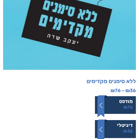
ללא סימנים מקדימים
₪
76
–
₪
36
מודפס
₪
76
דיגיטלי
₪
36