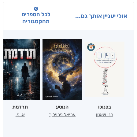
לכל הספרים
אולי יעניין אותך גם...
מהקטגוריה
בפנוכו
הנוסע
תרדמת
חני שאטן
אריאל פרויליך
א. פ.