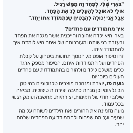
"בְּאֵרִי שֶׁלִּי, לְפַחֵד זֶה מַמָּשׁ רָגִיל.
אוּלַי לֹא אוּכַל לְהַעֲלִים לָךְ אֶת הַפַּחַד,
אֲבָל אֲנִי יְכוֹלָה לְהַבְטִיחַ שֶׁנִּתְמוֹדֵד אִתּוֹ יַחַד."
איך מתמודדים עם פחדים?
בארי היא ילדה אהובה וחייכנית אשר מגלה את הפחד,
ובעזרת רגישותה ומעורבותה של אימה היא לומדת איך
להתמודד איתו.
זהו סיפור אופטימי, הנוסך תחושת ביטחון, על קבלת
הפחדים ועל התמודדות איתם. הסיפור מספק ארגז
כלים מושלם לילדים ולהורים בהתמודדות עם פחדים
העולים ביום־יום.
נועה פז,
יוצרת ומנהלת מוצרים טכנולוגיים בהייטק
הבינלאומי וכן מנחת כתיבה יצירתית טיפולית, מביאה
שילוב ייחודי של חמימות, יצירתיות, מחשבה ועומק רגשי
בכל עמוד.
נועה מזמינה את ההורים ואת הילדים לשוחח על מה
שנעים ועל מה שפחות ולהתמודד עם הפחדים שלהם
יחד.