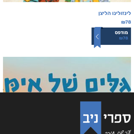
לינזולינו הליצן
₪
78
מודפס
₪
78