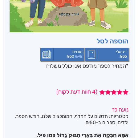
הוספה לסל
דיגיטלי
מודפס
₪
50
₪
72
₪
35
*המחיר לספר מודפס אינו כולל משלוח
(
4
חוות דעת לקוח)
4
מדורגים
5.00
מתוך 5
נועה פז
מבוסס על
קטגוריות:
חדשים על המדף
,
המומלצים שלנו
,
חודש הספר
,
דירוגים של
לקוחות
ילדים
,
ספרים ב-₪50
אִמָּא חִבְּקָה אֶת בְּאֵרִי חִבּוּק גָדוֹל כְּמוֹ פִּיל.