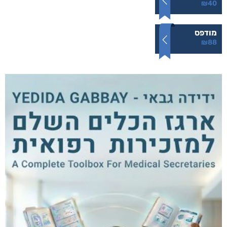
₪
40
מודפס
₪
88