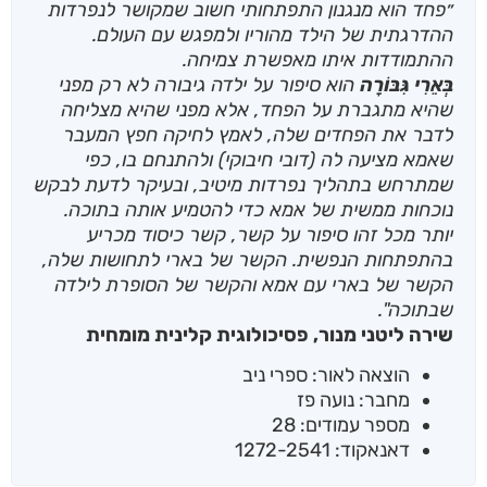
״פחד הוא מנגנון התפתחותי חשוב שמקושר לנפרדות
ההדרגתית של הילד מהוריו ולמפגש עם העולם.
ההתמודדות איתו מאפשרת צמיחה.
בְּאֵרִי גִּבּוֹרָה
הוא סיפור על ילדה גיבורה לא רק מפני
שהיא מתגברת על הפחד, אלא מפני שהיא מצליחה
לדבר את הפחדים שלה, לאמץ לחיקה חפץ המעבר
שאמא מציעה לה (דובי חיבוקי) ולהתנחם בו, כפי
שמתרחש בתהליך נפרדות מיטיב, ובעיקר לדעת לבקש
נוכחות ממשית של אמא כדי להטמיע אותה בתוכה.
יותר מכל זהו סיפור על קשר, קשר כיסוד מכריע
בהתפתחות הנפשית. הקשר של בארי לתחושות שלה,
הקשר של בארי עם אמא והקשר של הסופרת לילדה
שבתוכה".
שירה ליטני מנור, פסיכולוגית קלינית מומחית
הוצאה לאור: ספרי ניב
מחבר: נועה פז
מספר עמודים: 28
דאנאקוד: 1272-2541