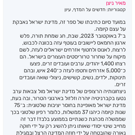
מאיר ניצן
קטגוריות:
חדשים על המדף
,
עיון
במועד סיום כתיבתו של ספר זה, מדינת ישראל נאבקת
על עצם קיומה.
ב־7 באוקטובר 2023, שבת, חג שמחת תורה, פלש
ארגון החמאס ליישובים בעוטף עזה בכוונה לכבוש,
לרצוח, לאנוס ולחטוף אזרחים ישראלים לעזה, לשם
מיקוח על שחרור טרוריסטים העצורים בישראל. הם
רצחו 1,400 יהודים, ערבים ועובדים זרים, פצעו
כ־5,000 אזרחים וחטפו לעזה כ־240 איש, ובהם
תינוקות, ילדים, נשים, קשישים, ניצולי שואה ועובדים
זרים.
ניצחונותיה הרצופים של מדינת ישראל מול צבאות ערב
נטעו בקברניטיה יוהרה וזלזול בארגוני הטרור, ובה בעת,
מדינת ישראל מאופיינת בחוסר יציבות שלטונית: ב־75
שנות קיומה כיהנו 37 ממשלות, כלומר רפיון שלטוני בכך
שממשלה מכהנת כשנתיים בממוצע בלבד! דבר זה
מחייב שינוי יסודי שאותו ניתן להשיג רק על ידי חוקה
נאורה שהובטחה על ידי חוזה המדינה הרצל ובמגילת