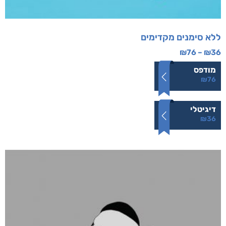
ללא סימנים מקדימים
₪
76
–
₪
36
מודפס
₪
76
דיגיטלי
₪
36