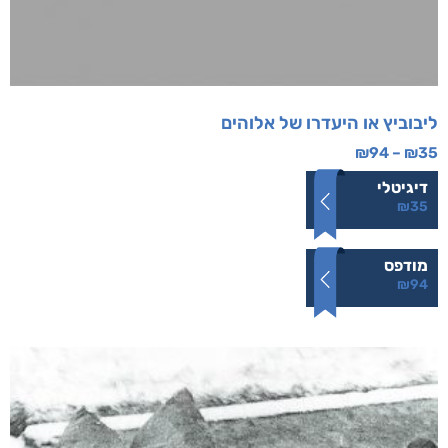
ליבוביץ או היעדרו של אלוהים
₪
94
–
₪
35
דיגיטלי
₪
35
מודפס
₪
94