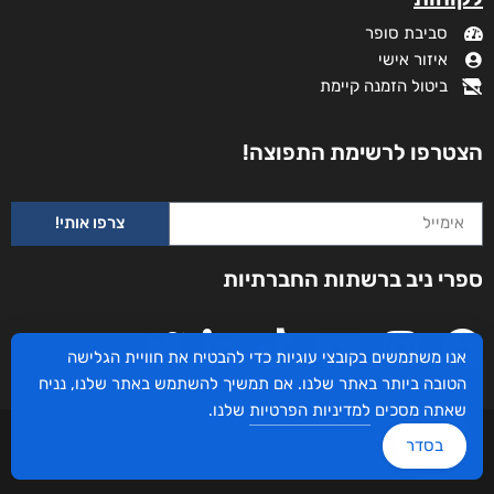
סביבת סופר
איזור אישי
ביטול הזמנה קיימת
הצטרפו לרשימת התפוצה!
צרפו אותי!
תופעות לוואי
ספרי ניב ברשתות החברתיות
₪
65
–
₪
40
דיגיטלי
₪
40
אנו משתמשים בקובצי עוגיות כדי להבטיח את חוויית הגלישה
הטובה ביותר באתר שלנו. אם תמשיך להשתמש באתר שלנו, נניח
מודפס
שאתה מסכים
למדיניות הפרטיות
שלנו.
₪
65
עיצוב ובניית האתר: ספרי ניב © כל הזכויות שמורות. בוקסאי טכנולוגיות בע"מ שד אבא
בסדר
אבן 16 הרצליה 4672534, מדינת ישראל