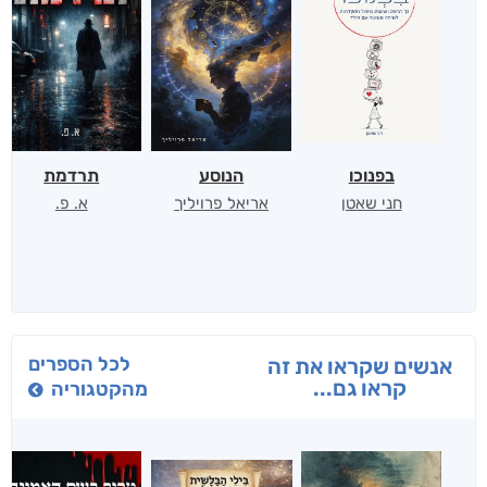
בפנוכו
הנוסע
תרדמת
חני שאטן
אריאל פרויליך
א. פ.
לכל הספרים
אנשים שקראו את זה
קראו גם...
מהקטגוריה