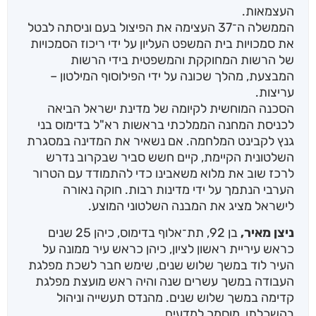
העצמאות.
הממשלה ה־37 העצימה את הפיצול בעם וניסתה לבטל
את סמכויות בית המשפט העליון על ידי ריכוז הסמכויות
של הרשות המחוקקת והמשפטית בידי הרשות
המבצעת, מהלך שכונה על ידי הפילוסוף המילטון –
עריצות.
הסכנה המוחשית לקיומה של מדינת ישראל הביאה
לכניסת המחנה הממלכתי בראשות רא"ל בדימוס בני
גנץ לקבינט המלחמה. אם נשאיר את המדינה במסגרת
השלטונית הקיימת, קיים חשש סביר שבקרוב נדרש
לרכז שוב את מלוא משאבינו כדי להתמודד עם הטרור
הערבי הנתמך על ידי מדינות רבות. חוקה נאורה
לישראל מציג את המבנה השלטוני המוצע.
ניצן מאיר,
בן 92, תת־אלוף בדימוס, כיהן 25 שנים
כראש עיריית ראשון לציון, כיהן כראש עיר ממונה על
העיר לוד במשך שלוש שנים, שימש חבר לשכת מפלגת
העבודה במשך עשרים שנה והיה ראש מועצת מפלגת
קדימה במשך שלוש שנים. מהנדס תעשייה וניהול
בהשכלתו, מוסמך למדעים.