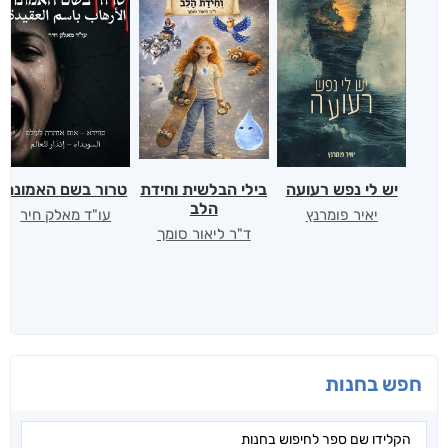
יש לי נפש רעועה
בילי הבלשית וחידת
טרור בשם האמונה
הלב
יאיר פומרנץ
עו"ד מאלק חיר
ד"ר ליאור סומך
חפש בחנות