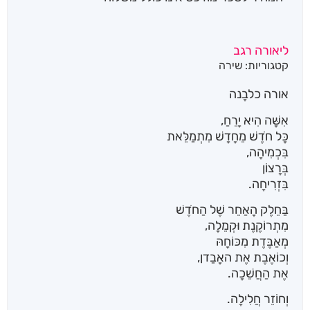
ליאורה רגב
קטגוריות:
שירה
אורה כלבָנה
אִשָּׁה הִיא יָרֵחַ,
כָּל חֹדֶשׁ מֵחָדָשׁ מִתְמַלֵּאת
בִּכְמִיהָה,
בְּרָצוֹן
בִּזְרִיחָה.
בַּחֵלֶק הָאַחֵר שֶׁל הַחֹדֶשׁ
מִתְרוֹקֶנֶת וּקְמֵלָה,
מְאַבֶּדֶת מִכּוֹחָהּ
וְכוֹאֶבֶת אֶת האָבַדן,
אֶת הַחֲשֵׁכָה.
וְחוֹזֵר חֲלִילָה.