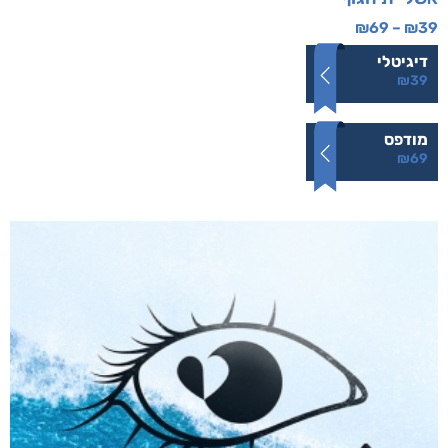
₪
69
–
₪
39
דיגיטלי
₪
39
מודפס
₪
69