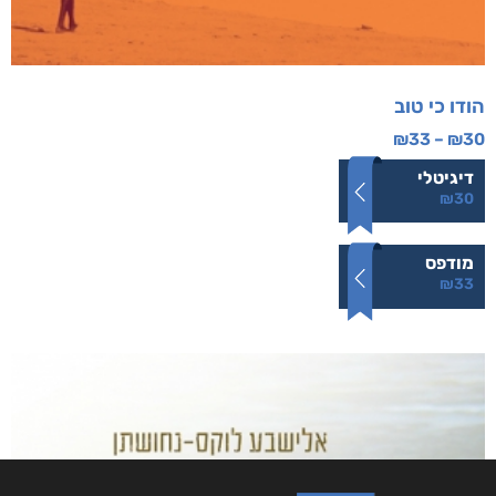
הודו כי טוב
₪
33
–
₪
30
דיגיטלי
₪
30
מודפס
₪
33