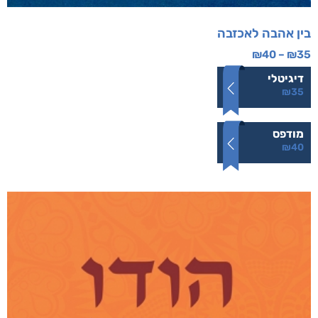
בין אהבה לאכזבה
₪
40
–
₪
35
דיגיטלי
₪
35
מודפס
₪
40