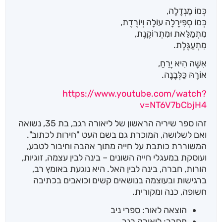
כְּמוֹ מַנְדָלָה,
כְּמוֹ סְפִּירָלָה עוֹלָה וְיוֹרֶדֶת,
מִתְמַלֵּאת וּמִתְרוֹקֶנֶת,
מִתְעַגֶּלֶת.
אִשָּׁה הִיא יָרֵחַ,
אוֹרָהּ כַּלְּבָנָה.
https://www.youtube.com/watch?
v=NT6V7bCbjH4
זהו ספר שיריה הראשון של ליאורה רגב, בת 35, נשואה
ואם לשלושה, המוכרת גם בשם העט "חירות לכתוב".
המשוררת כותבת על חייה מתוך אהבה וחיבור לטבע,
ועוסקת במעגלי חייה השונים – בינה לבין עצמה, זוגיות,
הורות, חברה, בינה לבין האל. היא נוגעת באומץ רב,
ברגישות ובעוצמה בנושאים קשים וכואבים בכתיבה
חשופה, כנה ומקורית.
הוצאה לאור: ספרי ניב
מחבר: ליאורה רגב