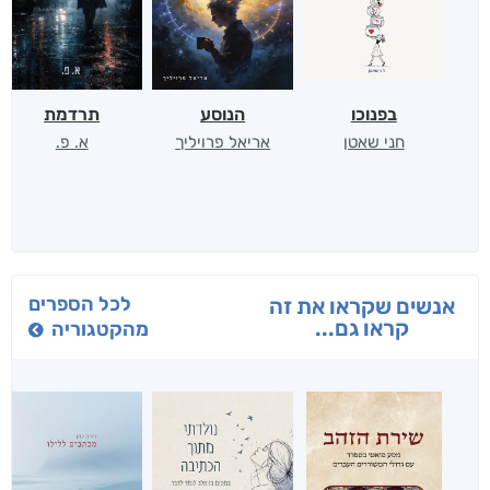
בפנוכו
הנוסע
תרדמת
חני שאטן
אריאל פרויליך
א. פ.
לכל הספרים
אנשים שקראו את זה
קראו גם...
מהקטגוריה