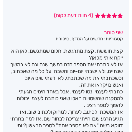
(
4
חוות דעת לקוח)
4
מדורגים
5.00
מתוך 5
שני סוחר
מבוסס על
קטגוריות:
חדשים על המדף
,
סיפורת
דירוגים של
לקוחות
קצת חוששת, קצת מתרגשת. חלום שמתגשם. לאן הוא
ייקח אותי מכאן?
אז לא כתבתי את הספר הזה במשך שנה וגם לא במשך
שנתיים, ולא ישבתי יום-יום וחשבתי על כל מה שאכתוב,
וכשכתבתי את מה שכתבתי, לא ידעתי שיבוא יום
ואנשים יקראו את זה.
כתבתי לעצמי, נטו לעצמי. אבל באחד הימים הגעתי
למסקנה שהשטויות האלו שאני כותבת לעצמי יכולות
להפוך לספר רציני.
אז המשכתי לכתוב, לערוך, למחוק ולכתוב שוב, ואז
הגיע הרגע שבו הייתי צריכה לבחור שֵם. אז למה בחרתי
דווקא בשם "את לא מספר אחת" לספר הראשון? ומי