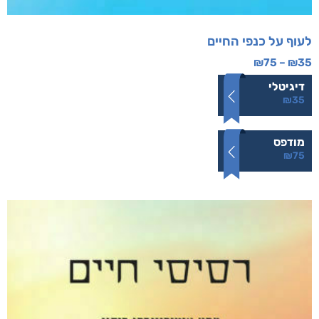
לעוף על כנפי החיים
₪
75
–
₪
35
דיגיטלי
₪
35
מודפס
₪
75