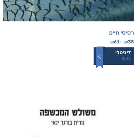
רסיסי חיים
₪
61
–
₪
35
דיגיטלי
₪
35