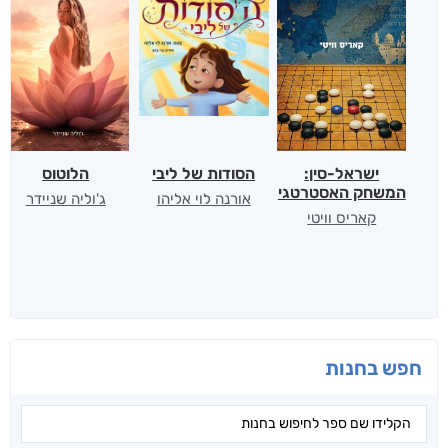
ישראל-סין:
הסודות של ליבי
הלוטוס
המשחק האסטרטגי
אורנה לוי אליהו
ג'וליה שניידר
קאריס וויטי
חפש בחנות