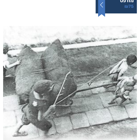
לעוף על כנפי החיים
₪
75
–
₪
35
דיגיטלי
₪
35
מודפס
₪
75