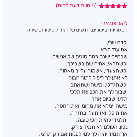
(
6
חוות דעת לקוח)
6
מדורגים
5.00
מתוך 5
ליאל צובארי
מבוסס על
קטגוריות:
ביכורים
,
חדשים על המדף
,
סיפורת
,
שירה
דירוגים של
לקוחות
ילדה שלי,
את עוד תראי
שבחיים ישנם כמה סוגים של אנשים.
וכשתראי, אהיה שם בשבילך.
וכשתצעדי, אשמור עלייך מאחור.
לא אתן לך ליפול לתוך הבור.
וכשתגדלי, ומישהו שתאהבי
ישבור לך את הלב ואז תלכי,
תדעי שביום אחר
מישהו ימלא את מקומו ואת החסר.
את תיפלי ואז תעלי בחזרה,
ותלמדי להיות הכי טובה.
נכון, העולם לא תמיד צודק,
אך תמיד יהיה לך למי לפנות אם רק תרצי.