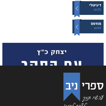
הרעש של הלילה
₪
49
–
₪
35
דיגיטלי
₪
35