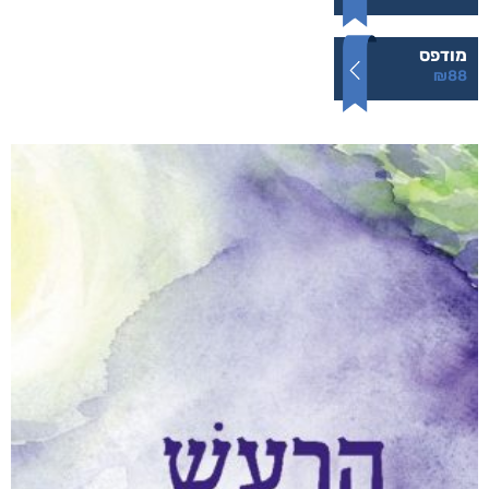
עבודה לא משחררת
₪
88
–
₪
40
דיגיטלי
₪
40
מודפס
₪
88