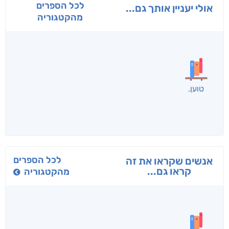
לכל הספרים
אולי יעניין אותך גם...
מהקטגוריה
בפנוכו
הנוסע
תרדמת
חני שאטן
אריאל פרויליך
א. פ.