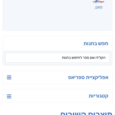
לכל הספרים
אנשים שקראו את זה
קראו גם...
מהקטגוריה
יש לי נפש רעועה
בילי הבלשית וחידת
טרור בשם האמונה
הלב
יאיר פומרנץ
עו"ד מאלק חיר
ד"ר ליאור סומך