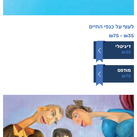
לעוף על כנפי החיים
₪
75
–
₪
35
דיגיטלי
₪
35
מודפס
₪
75