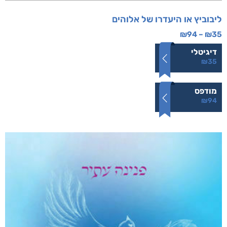
ליבוביץ או היעדרו של אלוהים
₪
94
–
₪
35
דיגיטלי
₪
35
מודפס
₪
94