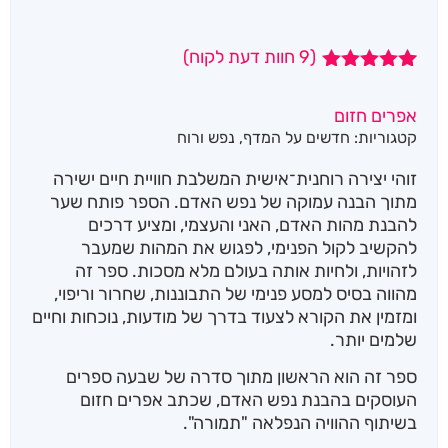
(
9
חוות דעת לקוח)
9
מדורגים
4.89
מתוך 5
אפרים חזום
מבוסס על
קטגוריות:
חדשים על המדף
,
נפש ורוח
דירוגים של
לקוחות
זוהי יצירה רוחנית־אישית המשלבת חוויית חיים ישירה
מתוך הבנה עמוקה של נפש האדם. הספר פותח שער
להבנת מהות האדם, האני והעצמי, ומציע דרכים
להקשיב לקול הפנימי, לפגוש את המהות שמעבר
לזהויות, ולחיות אותה בעולם מלא מסכות. ספר זה
מהווה בסיס למסע פנימי של התבוננות, שחרור וריפוי,
ומזמין את הקורא לצעוד בדרך של מודעות, נוכחות וחיים
שלמים יותר.
ספר זה הוא הראשון מתוך סדרה של שבעה ספרים
העוסקים בהבנת נפש האדם, שכתב אפרים חזום
בשיתוף ההוויה הנפלאה "תמורה".