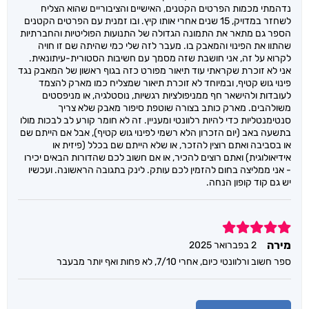
נדהמתי מכמות הפרטים הקטנים, האישיים והציבוריים שהוא הצליח
לשחזר במדויק, 15 שנים אחרי אותו קיץ. ובו זמנית עם הפרטים הקטנים
הספר גם מתאר את התמונה הגדולה של התנועות הפוליטיות והחברתיות
שהתוו את הפינוי והמאבק בו. מעבר לזה שלי כמי שהיתה שם זו חויה
לקרוא על זה, אני חושבת שזה מסמך עם חשיבות הסטורית-עיתונאית.
אני לא זוכרת שקראתי עוד תיאור מפורט כזה בגוף ראשון של המאבק נגד
פינוי גוש קטיף, ובמיוחד לא זוכרת תיאור שמצליח כמו מארק להצמד
לעובדות ולהישאר חף ממניפולציות רגשיות, נוסטלגיה, או מניפסטים
משולהבים. מארק כותב בצורה שוטפת סיפור מאבק שלא צריך
סנטימנטליות כדי להיות רלוונטי ומעניין. זה לא חומר קורע לב לבכות מולו
בתשעה באב (יום הזכרון הלא רשמי לפינוי גוש קטיף), אבל אם הייתם שם
או בסביבה ואתם רוצין להזכר, או שלא הייתם שם בכלל (פיזית או
אידיאולוגית) ואתם רוצים להכיר, או אם חשוב לכם שהדורות הבאים יכירו
- אני ממליצה בחום להזמין לכם עותק. לינק בתגובה הראשונה. ועכשיו
יש גם קוד קופון הנחה.
5
מירה
2 בפברואר 2025
ספר חשוב ורלוונטי כיום, אחרי 7/10, לא פחות ואף יותר מבעבר