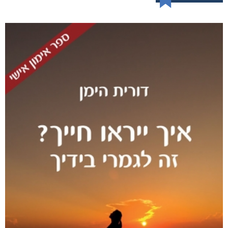
לכי תביני גברים!
₪
78
–
₪
60
דיגיטלי
₪
60