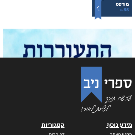
איך ייראו חייך? זה לגמרי בידיך
₪
55
–
₪
40
דיגיטלי
₪
40
מודפס
₪
55