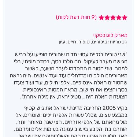
(
9
חוות דעת לקוח)
9
מדורגים
5.00
מתוך 5
מארק לוגובסקוי
מבוסס על
קטגוריות:
ביכורים
,
סיפורי חיים
,
עיון
דירוגים של
לקוחות
"שני טורים רגליים עטויי מדים שחורים הופיעו על כביש
הגישה מעבר לעיקול. הם הלכו בסך, בסדר מופתי, בלי
למהר. שני הטורים התקדמו לעבר השער, כאשר
מאחוריהם הולכים ומזדחלים עוד ועוד אנשים. היה נראה
שהטורים האלה אינסופיים. אלפי חיילים, עוד ועוד צעדו
בסך והציפו את היישוב. מראה המסות האינסופיות
הצועדות האלה היה… מטיל יראה, אין מילה אחרת".
בקיץ 2005 החריבה מדינת ישראל את גוש קטיף
במבצע עצום, שכלל עשרות אלפי חיילים ושוטרים, אל
מול מחאתם של אלפי אזרחים. חצי שנה מאוחר יותר,
הוחרבו בתי הקבע ביישוב עמונה בעימות אלים ומדמם.
מאז, מלווים האירועים ההם והשלכותיהם את ישראל