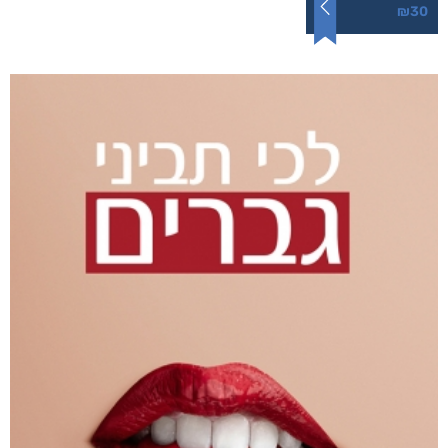
הרואה ואינו נראה
₪
73
–
₪
30
דיגיטלי
₪
30