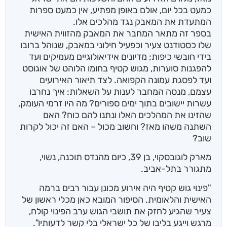
כמעט בכל יום, אולם באופן מפתיע, אין כמעט ספרות
המתעדת את המאבק נגד מהלכים אלו.
בספר זה מתאר המחבר את המאבק מהזווית האישית
שלו כסטודנט צעיר וכפעיל חילוני במאבק, שנוהל ברובו
בידי חובשי כיפות; מדיונים אידיאולוגיים מעמיקים ועד
להפגנות סוערות, מגוש קטיף בחומו הלוהט של אוגוסט
ועד לפסגת עמונה הקפואה. לצד תיאור האירועים
עצמם, מנסה המחבר לענות על השאלות: איך נחרבו
עשרות יישובים בתוך ימים ספורים? מה היו זרמי העומק,
שהזינו את המהלכים האלו ונתנו להם כוח? האם
השתנה משהו מאז? וחשוב מכול – האם זה יכול לקרות
שוב?
מארק לוגובסקוי, בן 39, כיום מהנדס תוכנה, נשוי,
מתגורר בתל-אביב.
"פינוי גוש קטיף היה אירוע מכונן עבור רבים ברמה
האישית והלאומית. הסיפור המובא כאן מכלי ראשון של
צעיר שהגיע לחזק את תושבי הגוש ערב הפינוי קולח,
מרגש וייגע בליבו של כל ישראלי בלי קשר לדעותיו".