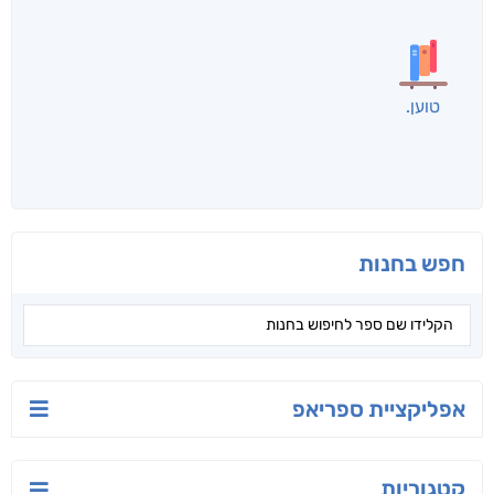
לכל הספרים
אנשים שקראו את זה
קראו גם...
מהקטגוריה
אימפריות וישראל
ישראל-סין:
הלוטוס
המשחק האסטרטגי
שלמה־סולי ענף
ג'וליה שניידר