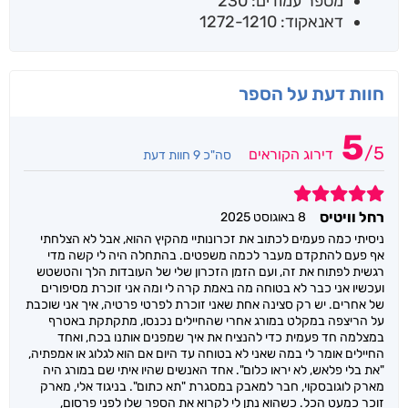
מספר עמודים: 230
דאנאקוד: 1272-1210
חוות דעת על הספר
5
/
5
דירוג הקוראים
סה"כ 9 חוות דעת
5
רחל וויטיס
8 באוגוסט 2025
ניסיתי כמה פעמים לכתוב את זכרונותיי מהקיץ ההוא, אבל לא הצלחתי
אף פעם להתקדם מעבר לכמה משפטים. בהתחלה היה לי קשה מדי
רגשית לפתוח את זה, ועם הזמן הזכרון שלי של העובדות הלך והטשטש
ועכשיו אני כבר לא בטוחה מה באמת קרה לי ומה אני זוכרת מסיפורים
של אחרים. יש רק סצינה אחת שאני זוכרת לפרטי פרטיה, איך אני שוכבת
על הריצפה במקלט במורג אחרי שהחיילים נכנסו, מתקתקת באטרף
במצלמה חד פעמית כדי להנציח את איך שמפנים אותנו בכח, ואחד
החיילים אומר לי במה שאני לא בטוחה עד היום אם הוא לגלוג או אמפתיה,
"את בלי פלאש, לא יראו כלום". אחד האנשים שהיו איתי שם במורג היה
מארק לוגובסקוי, חבר למאבק במסגרת "תא כתום". בניגוד אלי, מארק
זוכר כמעט הכל. כשהוא נתן לי לקרוא את הספר שלו לפני פרסום,