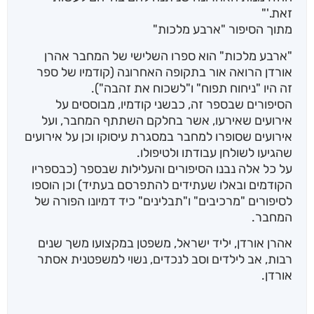
זאת.'"
מתוך הסיפור "ארבע מלכות"
"ארבע מלכות" הוא ספרו השלישי של המחבר אהרן
אורדן הרואה אור בתקופה האחרונה (קודמיו של ספר
זה היו "ניחוח תפוח" ו"לשכוח את זהבה").
הסיפורים שבספר זה, כבשני קודמיו, מבוססים על
אירועים שאירעו, אשר בחלקם השתתף המחבר, ועל
אירועים שסופרו למחבר במסגרת עיסוקו וכן על אירועים
שהגיעו לשולחן עבודתו ולטיפולו.
על כל אלה נבנו הסיפורים והעלילות שבספר (כבספריו
הקודמים ובאלו שעתידים להתפרסם בעתיד) וכן הוספו
לסיפורים "מרכיבים" ו"תבלינים" כיד דמיונו הפורה של
המחבר.
אהרן אורדן, יליד ישראל, משפטן במקצועו משך שנים
רבות, אב לילדים וסב לנכדים, נשוי למשפטנית אסתר
אורדן.