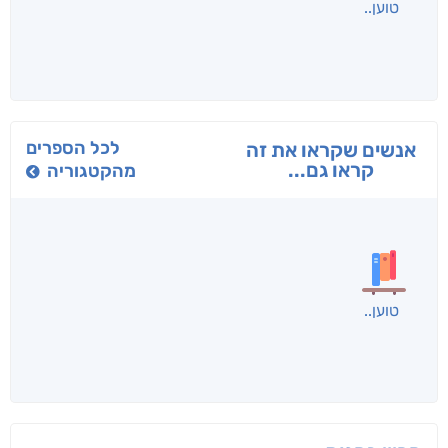
בפנוכו
הנוסע
תרדמת
חני שאטן
אריאל פרויליך
א. פ.
לכל הספרים
אנשים שקראו את זה
קראו גם...
מהקטגוריה