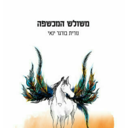
והים ביניהן
₪
65
–
₪
35
דיגיטלי
₪
35
מודפס
₪
65