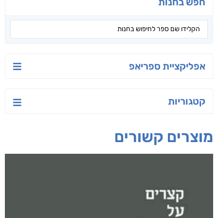
יש לי נפש רעועה
בילי הבלשית וחידת
טרור בשם האמונה
הלב
יאיר פומרנץ
עו"ד מאלק חיר
ד"ר ליאור סומך
חפש בחנות