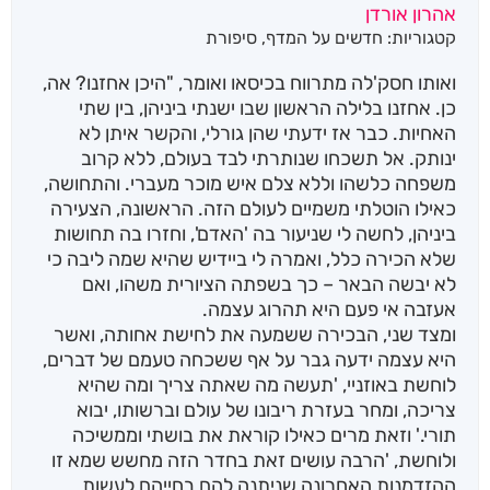
אהרון אורדן
קטגוריות:
חדשים על המדף
,
סיפורת
ואותו חסק'לה מתרווח בכיסאו ואומר, "היכן אחזנו? אה,
כן. אחזנו בלילה הראשון שבו ישנתי ביניהן, בין שתי
האחיות. כבר אז ידעתי שהן גורלי, והקשר איתן לא
ינותק. אל תשכחו שנותרתי לבד בעולם, ללא קרוב
משפחה כלשהו וללא צלם איש מוכר מעברי. והתחושה,
כאילו הוטלתי משמיים לעולם הזה. הראשונה, הצעירה
ביניהן, לחשה לי שניעור בה 'האדם', וחזרו בה תחושות
שלא הכירה כלל, ואמרה לי ביידיש שהיא שמה ליבה כי
לא יבשה הבאר – כך בשפתה הציורית משהו, ואם
אעזבה אי פעם היא תהרוג עצמה.
ומצד שני, הבכירה ששמעה את לחישת אחותה, ואשר
היא עצמה ידעה גבר על אף ששכחה טעמם של דברים,
לוחשת באוזניי, 'תעשה מה שאתה צריך ומה שהיא
צריכה, ומחר בעזרת ריבונו של עולם וברשותו, יבוא
תורי.' וזאת מרים כאילו קוראת את בושתי וממשיכה
ולוחשת, 'הרבה עושים זאת בחדר הזה מחשש שמא זו
ההזדמנות האחרונה שניתנה להם בחייהם לעשות