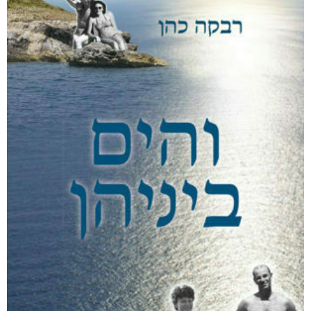
קצרים על סרטן
₪
68
–
₪
40
דיגיטלי
₪
40
מודפס
₪
68