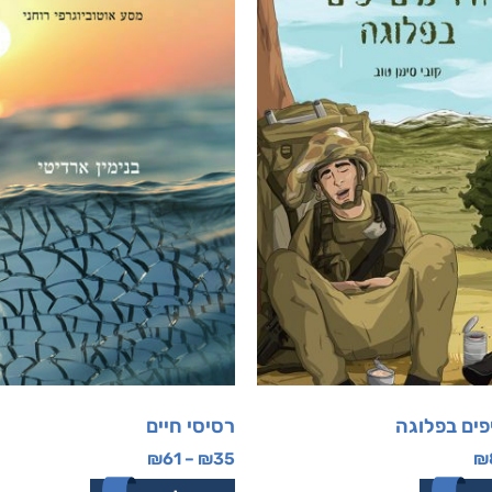
יפים בפלוגה
רסיסי חיים
₪
61
–
₪
35
₪