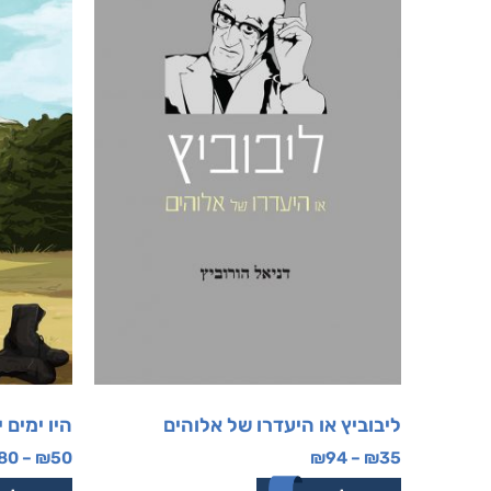
ליבוביץ או היעדרו של אלוהים
היו ימים 
80
–
₪
50
₪
94
–
₪
35