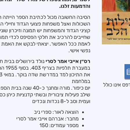
והדמעות זלגו.
הסיבה החשובה מכול לכתיבת הספר הייתה 
השכולות ואצל משפחות פצועי הגדוד וחיילי ה
קציני הגדוד והמשפחות יש תמונה וזיכרון שונ
שחייבים להרכיב את חלקי הפסיפס לכדי תמו
לאמת ככל האפשר. יצאתי לבקש את האמת של 
נפשי אישי.
רס״ן אייבי אמר לסרי
נולד בירושלים בבית חו
במעברת
במלחמת
ס אינו כולל
יום כיפור. מורה ומחנך כ-
שילב פעילות ציבורית ובשתי קדנציות כיהן כס
ועמית וסב ל-8 נכדות ונכדים
הוצאה לאור: ספרי ניב
מחבר: אברהם אייבי אמר לסרי
מספר עמודים: 150