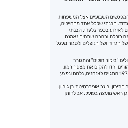
המפגשים השבועיים אצל המשפחות
גדוד. הבנתי שלכל אחד מהחיילים,
ים לאירוע בכפר גלעדי. הבנתי
נה כוללת ורחבה שתהיה נאמנה
הגדוד ושל הנופלים ולסגור מעגל
לים "ביקור חולים" והתגורר
 תלפיות בצריף 403. בסוף 1955 ההורים ירדו להקים את מצפה רמון.
את התיכון למד במדרשת שדה בוקר. במאי 1973 התגייס לצנחנים, נלחם ונפצע
40 שנה בבית הספר התיכון, בוגר אוניברסיטת בן גוריון.
גן ראש מועצה בפועל. אב לדותן