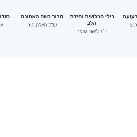
רעועה
בילי הבלשית וחידת
טרור בשם האמונה
סודו
הלב
רנץ
עו"ד מאלק חיר
אל
ד"ר ליאור סומך