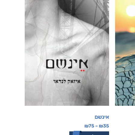
אינשם
₪
75
–
₪
35