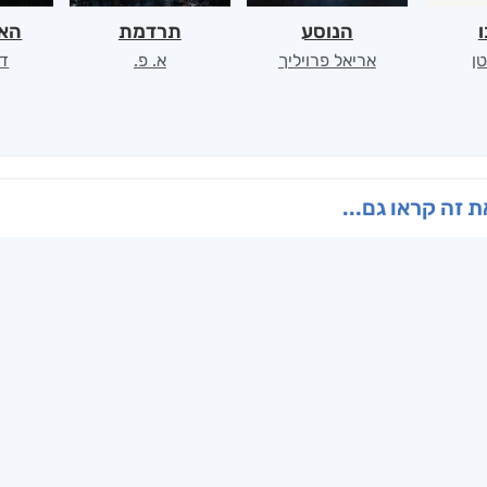
ו
הנוסע
תרדמת
האר
ן
אריאל פרויליך
א. פ.
דו
 זה קראו גם...