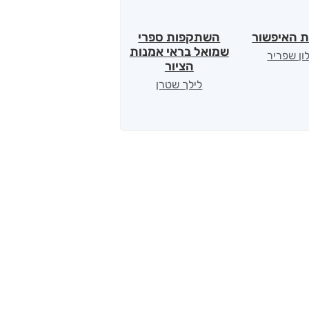
ת האיפשור
השתקפות ספרי
הלב של אמא
שמואל בראי אמנות
ון שפריר
ירדן כהן
הציור
לילך שטרן