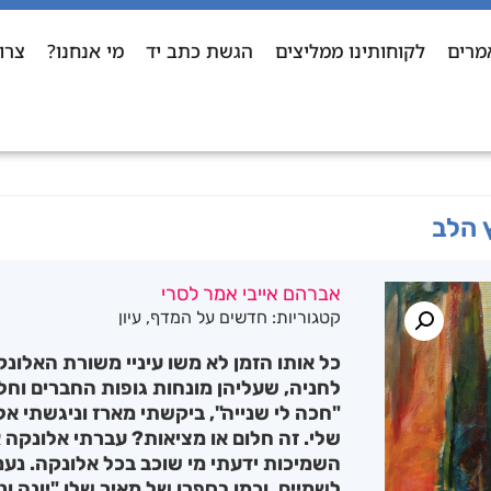
מרים
לקוחותינו ממליצים
הגשת כתב יד
מי אנחנו?
צרו
 הלב
אברהם אייבי אמר לסרי
קטגוריות:
חדשים על המדף
,
עיון
כל אותו הזמן לא משו עיניי משורת האלו
לחניה, שעליהן מונחות גופות החברים וחל
"חכה לי שנייה", ביקשתי מארז וניגשתי אל
שלי. זה חלום או מציאות? עברתי אלונקה 
השמיכות ידעתי מי שוכב בכל אלונקה. נעמ
לשמיים, וכמו בספרו של מאיר שלו "יונה ו