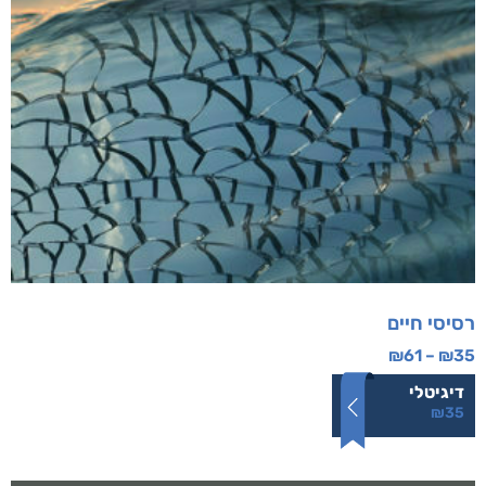
רסיסי חיים
₪
61
–
₪
35
דיגיטלי
₪
35