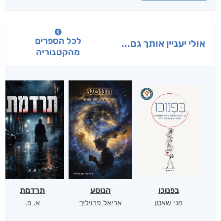
לכל הספרים
אולי יעניין אותך גם...
מהקטגוריה
בפנוכו
הנוסע
תרדמת
חני שאטן
אריאל פרויליך
א. פ.