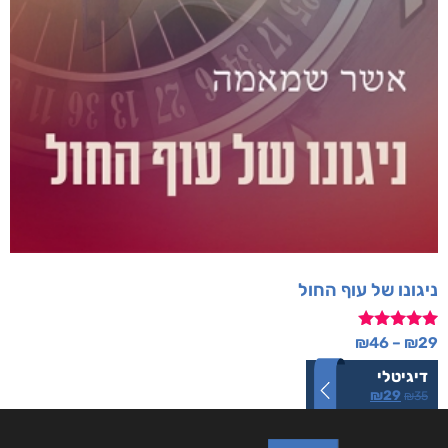
ניגונו של עוף החול
דורג
₪
46
–
₪
29
5.00
מתוך 5
דיגיטלי
₪
29
₪
35