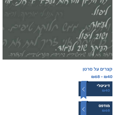
קצרים על סרטן
₪
68
–
₪
40
דיגיטלי
₪
40
מודפס
₪
68