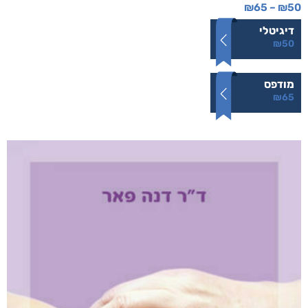
שדים ושלדים בארון הקודש
₪
65
–
₪
50
דיגיטלי
₪
50