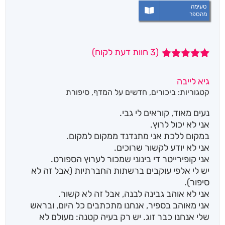
טעימה
מהספר
(
3
חוות דעת לקוח)
3
מדורגים
5.00
מתוך 5
גיא לייבה
מבוסס על
קטגוריות:
ביכורים
,
חדשים על המדף
,
סיפורת
דירוגים של
לקוחות
נעים מאוד, קוראים לי גבי.
אני לא יכול לרוץ.
במקום ללכת אני מתנדנד ממקום למקום.
אני לא יודע לקשור שרוכים.
אני קופירייטר די בינוני שמכור לערוץ הספורט.
יש לי אלפי עוקבים ברשתות החברתיות (אבל זה לא
סיפור).
אני לא אוהב גבינה לבנה, אבל זה לא קשור.
אני מאוהב בספיר, אנחנו מתכתבים כל היום, ובראש
שלי אנחנו כבר זוג. יש רק בעיה קטנה: מעולם לא