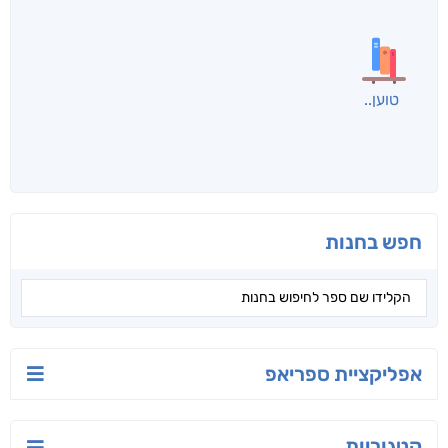
לכל הספרים
אנשים שקראו את זה
קראו גם...
מהקטגוריה
יש לי נפש רעועה
בילי הבלשית וחידת
טרור בשם האמונה
הלב
יאיר פומרנץ
עו"ד מאלק חיר