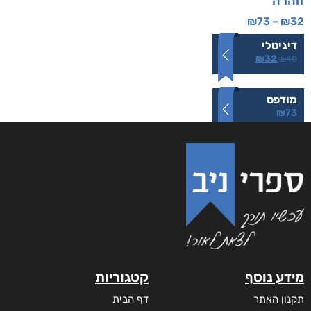
זוהרה
₪
73
–
₪
32
דיגיטלי