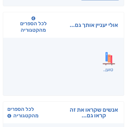
לכל הספרים
אולי יעניין אותך גם...
מהקטגוריה
בפנוכו
הנוסע
תרדמת
חני שאטן
אריאל פרויליך
א. פ.