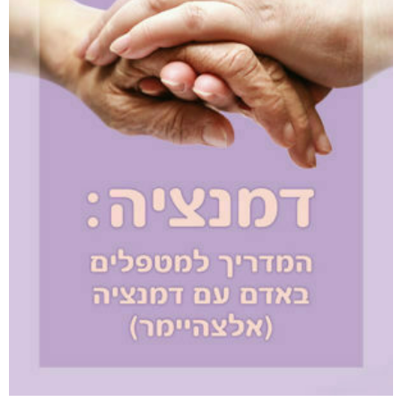
מודפס
₪
65