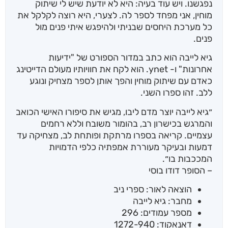
נפגשנו. ויש עוד בעיה: היא לא יודעת שיש לי שיתוק
מוחין, אני מפחד לספר לה. לצערי, היא רוצה לקלקל את
כל מערכת היחסים שבניתי ולהיפגש איתי פנים מול
פנים.
גיא לייבה הוא כתב במדור הספורט של "ידיעות
אחרונות" ו- ynet. הוא לקח את חוויותיו מעולם הדייטינג
כאדם עם שיתוק מוחין והפך אותן לספר מצחיק ונוגע
ללב. זהו ספרו השני.
״גיא לייבה יוצר מדם ליבו, מגיש את סיפורו האישי הכואב
והמרגש בכישרון רב, בהומור משובח וללא רחמים
עצמיים. קריאה בספרו מרתקת ופותחת לב, מצחיקה עד
דמעות ובעיקר מעוררת אמפתיה כלפי הדמויות
המככבות בו״.
– הסופר דודו בוסי
הוצאה לאור: ספרי ניב
מחבר: גיא לייבה
מספר עמודים: 296
דאנאקוד: 1272-940