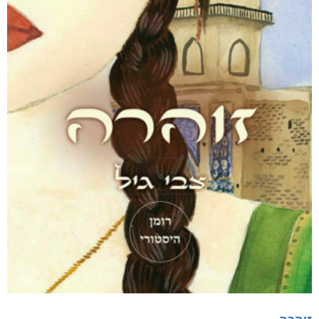
דיגיטלי
₪
40
מבצע!