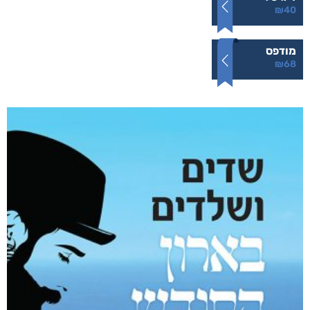
קצרים על סרטן
₪
68
–
₪
40
דיגיטלי
₪
40
מודפס