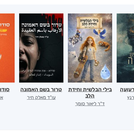
רעועה
בילי הבלשית וחידת
טרור בשם האמונה
סודו
הלב
רנץ
עו"ד מאלק חיר
אל
ד"ר ליאור סומך