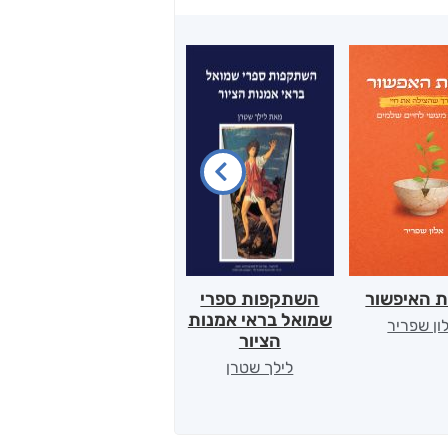
ת האיפשור
השתקפות ספרי
הלב של אמא
שמואל בראי אמנות
ון שפריר
ירדן כהן
הציור
לילך שטרן