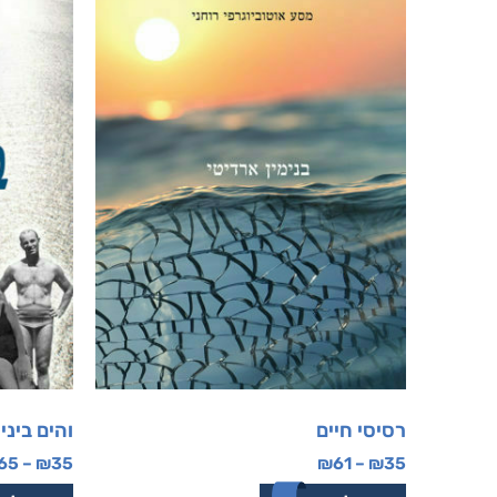
רסיסי חיים
והים ביני
65
–
₪
35
₪
61
–
₪
35