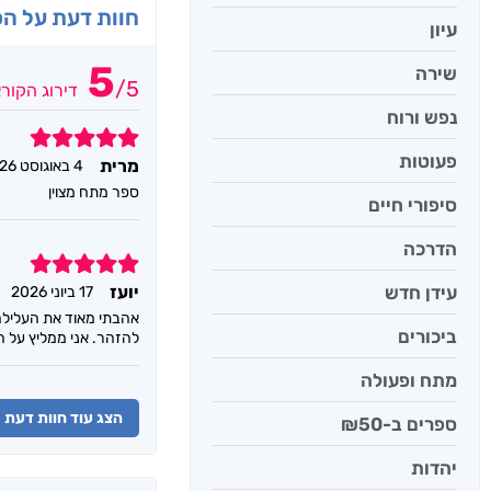
חוות דעת על ה
עיון
5
שירה
/
5
דירוג הקור
נפש ורוח
5
פעוטות
מרית
4 באוגוסט 2026
ספר מתח מצוין
סיפורי חיים
הדרכה
5
עידן חדש
יועז
17 ביוני 2026
אהבתי מאוד את העלילה 
ביכורים
להזהר. אני ממליץ על 
מתח ופעולה
הצג עוד חוות דעת
ספרים ב-₪50
יהדות