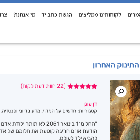
מרים
לקוחותינו ממליצים
הגשת כתב יד
מי אנחנו?
צרו
התינוק האחרון
(
22
חוות דעת לקוח)
22
מדורגים
5.00
מתוך 5
דן עוגן
מבוסס על
קטגוריות:
חדשים על המדף
,
מדע בדיוני ופנטזיה
,
דירוגים של
לקוחות
"החל מ־1 בינואר 2051 לא תותר ילודת אדם חדשה על פני כדור הארץ."
הודעת או"ם חריגה קוטעת את חלומם של אדם, 
להביא ילד לעולם.