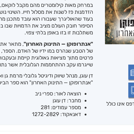
במרחק מאות קילומטרים מהם מקבל לוקאס, מד
הזדמנות פז לשנות את מסלול חייו. השינוי נוש
בעוד שהאוליגרך שעבורו הוא עובד מתכנן מה
הסיפור חובק העולם מציב את הדמויות שבו בפ
משתלבות זו בזו באופן בלתי צפוי.
"אנתרופוקן — התינוק האחרון"
, מתאר את ה
של הטבע שנהרס במו ידיו של האדם. הספר, פר
פרטים מתוך מציאות גאולוגית קיימת ובעקבו
שייגרמו עקב ההתחממות הגלובלית אשר נתונ
דן עוגן, מנהל שיווק ודיגיטל גלובלי מרמת גן 
"אנתרופוקן — התינוק האחרון" הוא ספר הביכו
הוצאה לאור: ספרי ניב
מחבר: דן עוגן
ס אינו כולל
מספר עמודים: 281
דאנאקוד: 1272-2829