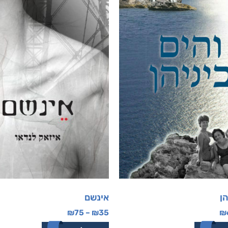
הן
אינשם
₪
75
–
₪
35
₪