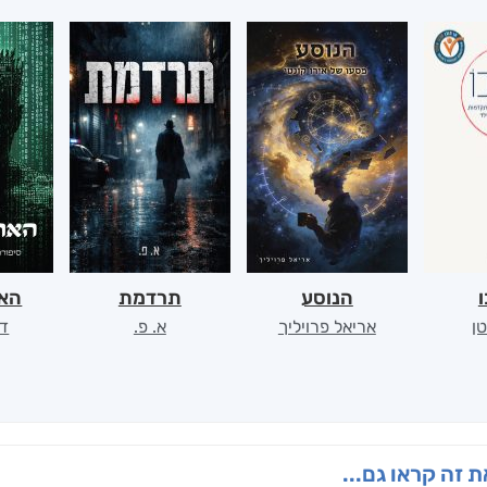
ו
הנוסע
תרדמת
האר
ן
אריאל פרויליך
א. פ.
דו
 זה קראו גם...