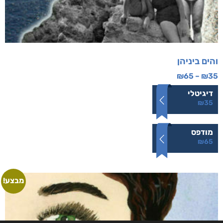
והים ביניהן
₪
65
–
₪
35
דיגיטלי
₪
35
מודפס
₪
65
מבצע!