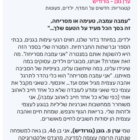
ערן גונן - גורודיש
מבוסס על
קטגוריות:
חדשים על המדף
,
ילדים
,
פעוטות
דירוגים של
לקוחות
"עמבה עמבה, טעימה או מסריחה,
זה בסך הכל מעיד על הטעם שלך…"
ילדים, במיוחד בדור שלנו, חווים רגעי עימות בגנים, בבתי
הספר וברשתות החברתיות. המטרה שלי בספר הזה
היא להשקות אותם במנטרה "אני עמבה מסריחה". מה
זאת אומרת? אנחנו, מבוגרים וילדים, עסוקים במה
שיגידו עלינו, במה שיחשבו עלינו, בציפיות של הסביבה
מאיתנו. "אני עמבה מסריחה" הוא כלי נהדר לתרגל
אהבה עצמית מגיל אפס ועד… אינסוף. כשאני מקבל את
עצמי כפי שאני ומודע לעובדה שלא כל אחד חייב לאהוב
אותי (כפי שלא כל אחד חייב לאהוב עמבה), אני
משוחרר ממחשבות ואנרגיות שליליות בנוגע לעצמי
ולזהות שלי. בריאות הגוף והנפש, שמחת חיים ואהבה
עצמית הן יסודות חשובים לחיים מאושרים.
שמי
ערן פ. גונן (גורודיש),
אני בן 46, בן גאה למשפחה
שנתנה תרומה עצומה למדינה, מהנדס אלקטרוניקה