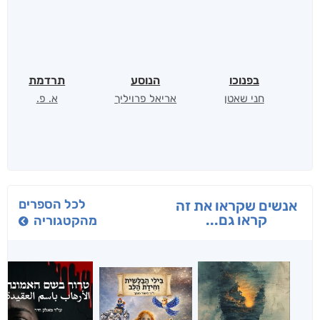
בפנוכו
הנוסע
תרדמת
חני שאטן
אריאל פרויליך
א. פ.
לכל הספרים
אנשים שקראו את זה
קראו גם...
מהקטגוריה