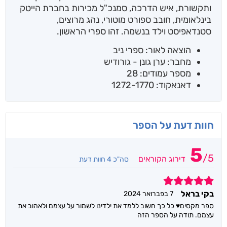
ותקשורת, איש הדרכה, סמנכ"ל מכירות בחברת הייטק
בינלאומית, חובב ספורט מוטורי, נהג מרוצים,
סטנדאפיסט וילד בנשמה. זהו ספרי הראשון.
הוצאה לאור: ספרי ניב
מחבר: ערן גונן - גורודיש
מספר עמודים: 28
דאנאקוד: 1272-1770
חוות דעת על הספר
5
/
5
דירוג הקוראים
סה"כ 4 חוות דעת
5
בקי בראל
7 בפברואר 2024
ספר מקסים♥️ כל כך חשוב ללמד את ילדינו לשמור על עצמם ולאהוב את
עצמם. תודה על הספר הזה