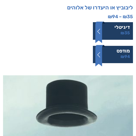
ליבוביץ או היעדרו של אלוהים
₪
94
–
₪
35
דיגיטלי
₪
35
מודפס
₪
94