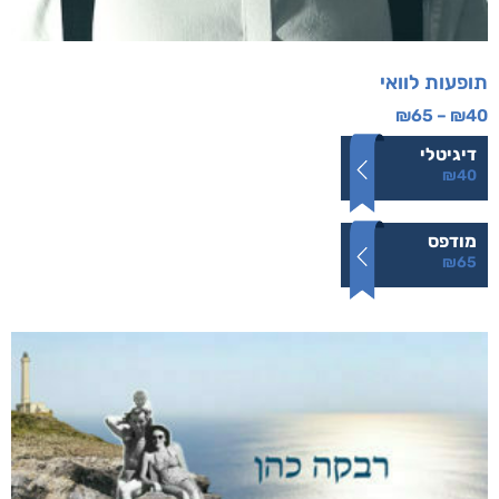
תופעות לוואי
₪
65
–
₪
40
דיגיטלי
₪
40
מודפס
₪
65