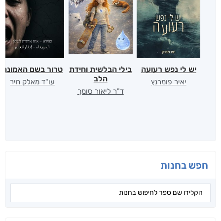
יש לי נפש רעועה
בילי הבלשית וחידת
טרור בשם האמונה
הלב
יאיר פומרנץ
עו"ד מאלק חיר
ד"ר ליאור סומך
חפש בחנות