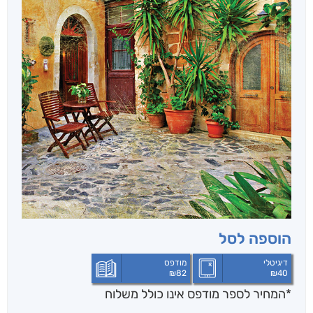
הוספה לסל
דיגיטלי
מודפס
₪
82
₪
40
*המחיר לספר מודפס אינו כולל משלוח