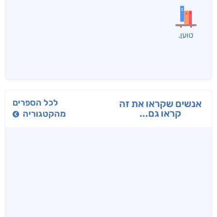
בפנוכו
הנוסע
תרדמת
חני שאטן
אריאל פרויליך
א. פ.
לכל הספרים
אנשים שקראו את זה
קראו גם...
מהקטגוריה