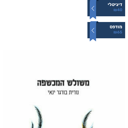
תופעות לוואי
₪
65
–
₪
40
דיגיטלי
₪
40
מודפס
₪
65