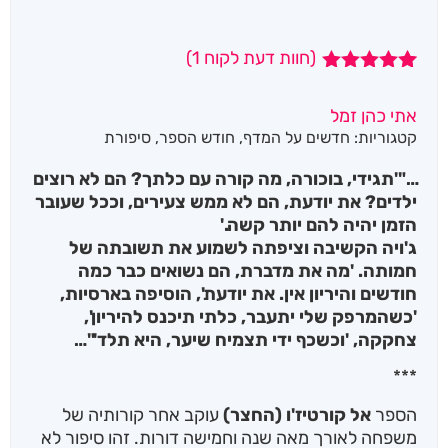
(חוות דעת לקוח
1
)
1
מדורג
5.00
מתוך 5
אתי כהן זמל
מבוסס על
קטגוריות:
חדשים על המדף
,
חודש הספר
,
סיפורת
דירוגים של
לקוחות
…"'תגידי, בוכורה, מה קורה עם כלתך? הם לא רוצים
ילדים? את יודעת, הם לא ממש צעירים, וככל שעובר
הזמן יהיה להם יותר קשה.'
ג'ויה הקשיבה וציפתה לשמוע את תשובתה של
חמותה. 'מה את מדברת, הם נשואים כבר כמה
חודשים והיריון אין. את יודעת', הוסיפה בארסיות,
'כשהמרפק שלי יתעבר, כלתי תיכנס להיריון',
צחקקה, 'וכשכף ידי תצמיח שיער, היא תלד'"…
***
הספר
אל קורטיז'ו (החצר)
עוקב אחר קורותיה של
משפחה לאורך מאה שנה וחמישה דורות. זהו סיפור לא