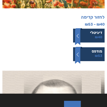
לחזור קדימה
₪
53
–
₪
40
דיגיטלי
₪
40
מודפס
₪
53