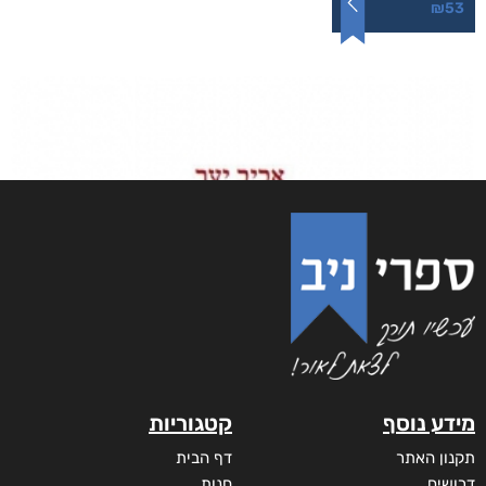
לחזור קדימה
₪
53
–
₪
40
דיגיטלי
₪
40
מודפס
₪
53