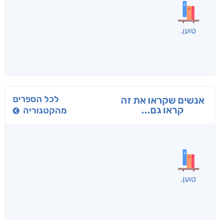
בפנוכו
הנוסע
תרדמת
חני שאטן
אריאל פרויליך
א. פ.
לכל הספרים
אנשים שקראו את זה
קראו גם...
מהקטגוריה