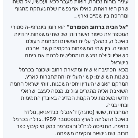
עיניה בוהות נכוחה, רואות מעבר לכאן ועכשיו, אל משהו
שרק היא ראתה, כאילו אף נפשה שלה נעתקה מהגוף
ומרחפת בין שמיים וארץ…
“אל הבית ברחוב הספורט”
הוא רומן ביוגרפי-היסטורי
המספר את סיפור הישרדותן של שתי משפחות יהודיות
באיטליה, במהלך עליית הפשיזם ומלחמת העולם
השנייה. בין שתי המשפחות נרקמים קשרי אהבה
כשאליו וליצ’ה נפגשים ומחליטים לבנות את ביתם
בישראל.
מכאן הכתיבה אישית ומתארת רחוב ושכונה בכרמל
בשנות השישים: קשיי העלייה וההתחברות לארץ,
המרקם האנושי העדין ויחסי השכנות. זוהי ישראל החמה
השואבת אליה מהגרים וגולים, מנסה לעצב ישראלי
חדש ומשלמת על הקמת המדינה באובדן התמימות
ובחיי בניה.
המחברת, שושי (סוזנה) ד’אנג’לי כנדאניאן, נולדה
באיטליה ועלתה לארץ בספטמבר 1959. גדלה בכרמל
בחיפה. התגייסה לנח”ל והצטרפה למקימי קיבוץ כפר
חרוב, שם נישאה והקימה משפחה.