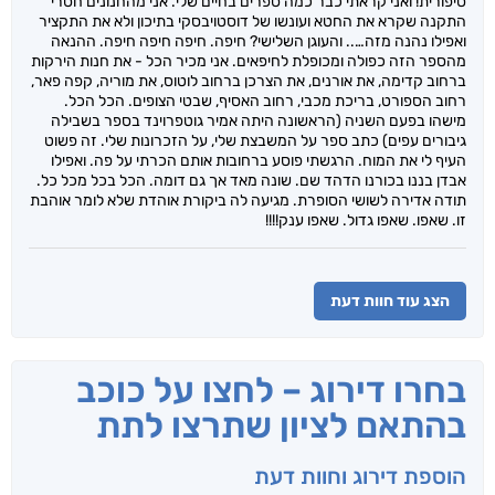
סיפורית! ואני קראתי כבר כמה ספרים בחיים שלי. אני מהחנונים חסרי
התקנה שקרא את החטא ועונשו של דוסטויבסקי בתיכון ולא את התקציר
ואפילו נהנה מזה….. והעוגן השלישי? חיפה. חיפה חיפה חיפה. ההנאה
מהספר הזה כפולה ומכופלת לחיפאים. אני מכיר הכל - את חנות הירקות
ברחוב קדימה, את אורנים, את הצרכן ברחוב לוטוס, את מוריה, קפה פאר,
רחוב הספורט, בריכת מכבי, רחוב האסיף, שבטי הצופים. הכל הכל.
מישהו בפעם השניה (הראשונה היתה אמיר גוטפרוינד בספר בשבילה
גיבורים עפים) כתב ספר על המשבצת שלי, על הזכרונות שלי. זה פשוט
העיף לי את המוח. הרגשתי פוסע ברחובות אותם הכרתי על פה. ואפילו
אבדן בננו בכורנו הדהד שם. שונה מאד אך גם דומה. הכל בכל מכל כל.
תודה אדירה לשושי הסופרת. מגיעה לה ביקורת אוהדת שלא לומר אוהבת
זו. שאפו. שאפו גדול. שאפו ענק!!!!
הצג עוד חוות דעת
בחרו דירוג – לחצו על כוכב
בהתאם לציון שתרצו לתת
הוספת דירוג וחוות דעת