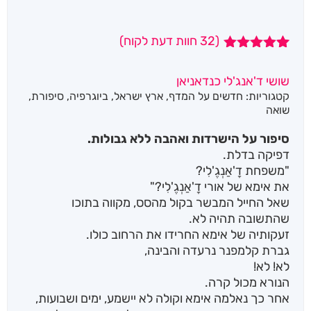
(
32
חוות דעת לקוח)
32
מדורגים
4.97
מתוך 5
שושי ד'אנג'לי כנדאניאן
מבוסס על
קטגוריות:
חדשים על המדף
,
ארץ ישראל
,
ביוגרפיה
,
סיפורת
,
דירוגים של
לקוחות
שואה
סיפור על הישרדות ואהבה ללא גבולות.
דפיקה בדלת.
"משפחת דָ'אַנְגֶ'לִי?
את אימא של אורי דָ'אַנְגֶ'לִי?"
שאל החייל המבשר בקול מהסס, מקווה בתוכו
שהתשובה תהיה לא.
זעקותיה של אימא החרידו את הרחוב כולו.
גברת קלמפנר נרעדה והבינה,
לא! לא!
הנורא מכול קרה.
אחר כך נאלמה אימא וקולה לא יישמע, ימים ושבועות,