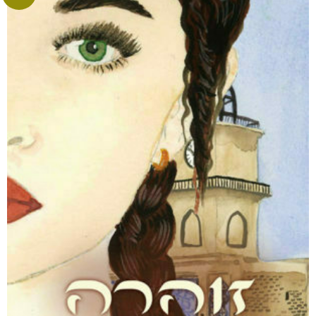
לעוף על כנפי החיים
₪
75
–
₪
35
דיגיטלי
₪
35
מודפס
₪
75
מבצע!