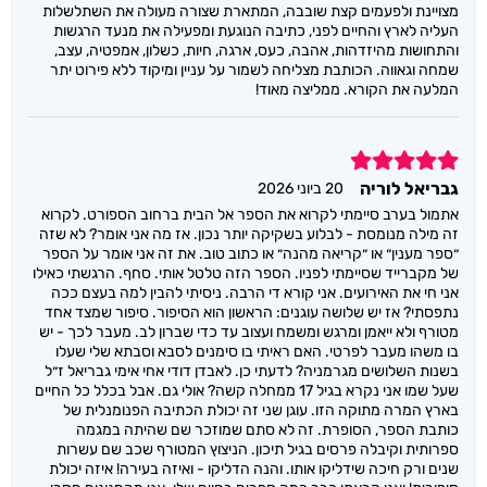
מצויינת ולפעמים קצת שובבה, המתארת שצורה מעולה את השתלשלות
העליה לארץ והחיים לפני, כתיבה הנוגעת ומפעילה את מנעד הרגשות
והתחושות מהיזדהות, אהבה, כעס, ארגה, חיות, כשלון, אמפטיה, עצב,
שמחה וגאווה. הכותבת מצליחה לשמור על עניין ומיקוד ללא פירוט יתר
המלעה את הקורא. ממליצה מאוד!
5
גבריאל לוריה
20 ביוני 2026
אתמול בערב סיימתי לקרוא את הספר אל הבית ברחוב הספורט. לקרוא
זה מילה מנומסת - לבלוע בשקיקה יותר נכון. אז מה אני אומר? לא שזה
״ספר מענין״ או ״קריאה מהנה״ או כתוב טוב. את זה אני אומר על הספר
של מקברייד שסיימתי לפניו. הספר הזה טלטל אותי. סחף. הרגשתי כאילו
אני חי את האירועים. אני קורא די הרבה. ניסיתי להבין למה בעצם ככה
נתפסתי? אז יש שלושה עוגנים: הראשון הוא הסיפור. סיפור שמצד אחד
מטורף ולא ייאמן ומרגש ומשמח ועצוב עד כדי שברון לב. מעבר לכך - יש
בו משהו מעבר לפרטי. האם ראיתי בו סימנים לסבא וסבתא שלי שעלו
בשנות השלושים מגרמניה? לדעתי כן. לאבדן דודי אחי אימי גבריאל ז״ל
שעל שמו אני נקרא בגיל 17 ממחלה קשה? אולי גם. אבל בכלל כל החיים
בארץ המרה מתוקה הזו. עוגן שני זה יכולת הכתיבה הפנומנלית של
כותבת הספר, הסופרת. זה לא סתם שמוזכר שם שהיתה במגמה
ספרותית וקיבלה פרסים בגיל תיכון. הניצוץ המטורף שכב שם עשרות
שנים ורק חיכה שידליקו אותו. והנה הדליקו - ואיזה בעירה! איזה יכולת