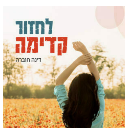
זוהרה
₪
73
–
₪
32
דיגיטלי
₪
32
₪
40
מודפס
₪
73