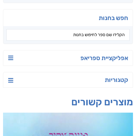
הסודות של ליבי
הלוטוס
רחוק מן הכרך
אורנה לוי אליהו
ג'וליה שניידר
תמר אדר
חפש בחנות