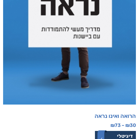
הרואה ואינו נראה
₪
73
–
₪
30
דיגיטלי