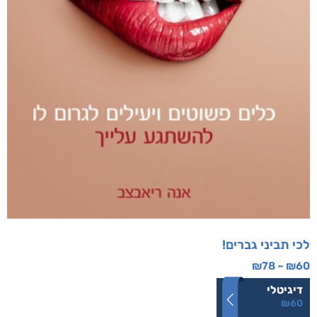
לכי תביני גברים!
₪
78
–
₪
60
דיגיטלי
₪
60