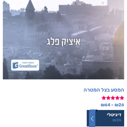
המסע בצל המטרה
דורג
₪
64
–
₪
26
5.00
מתוך 5
דיגיטלי
₪
26