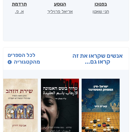
בפנוכו
הנוסע
תרדמת
חני שאטן
אריאל פרויליך
א. פ.
לכל הספרים
אנשים שקראו את זה
קראו גם...
מהקטגוריה