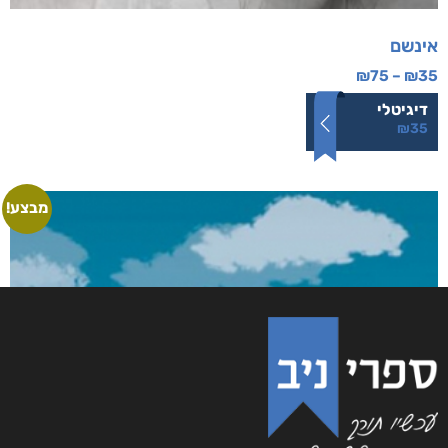
אינשם
₪
75
–
₪
35
דיגיטלי
₪
35
מבצע!