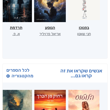
בפנוכו
הנוסע
תרדמת
חני שאטן
אריאל פרויליך
א. פ.
לכל הספרים
אנשים שקראו את זה
קראו גם...
מהקטגוריה