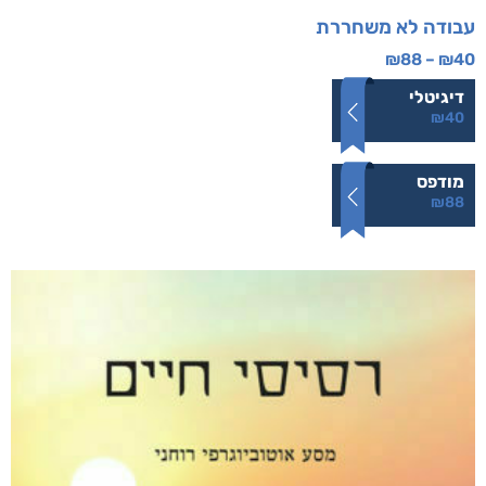
עבודה לא משחררת
₪
88
–
₪
40
דיגיטלי
₪
40
מודפס
₪
88