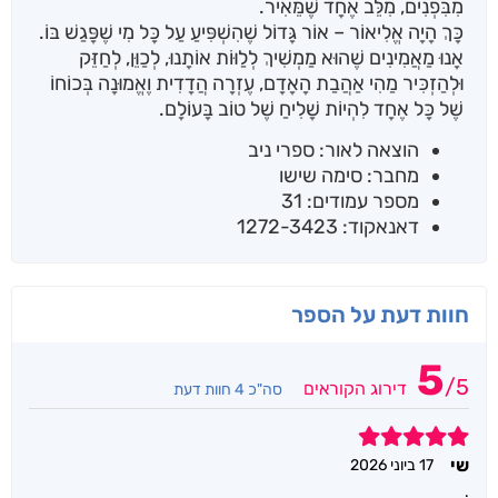
מִבִּפְנִים, מִלֵּב אֶחָד שֶׁמֵּאִיר.
כָּךְ הָיָה אֱלִיאוֹר – אוֹר גָּדוֹל שֶׁהִשְׁפִּיעַ עַל כָּל מִי שֶׁפָּגַשׁ בּוֹ.
אָנוּ מַאֲמִינִים שֶׁהוּא מַמְשִׁיךְ לְלַוּוֹת אוֹתָנוּ, לְכַוֵּן, לְחַזֵּק
וּלְהַזְכִּיר מַהִי אַהֲבַת הָאָדָם, עֶזְרָה הֲדָדִית וֶאֱמוּנָה בְּכוֹחוֹ
שֶׁל כָּל אֶחָד לִהְיוֹת שָׁלִיחַ שֶׁל טוֹב בָּעוֹלָם.
הוצאה לאור: ספרי ניב
מחבר: סימה שישו
מספר עמודים: 31
דאנאקוד: 1272-3423
חוות דעת על הספר
5
/
5
דירוג הקוראים
סה"כ 4 חוות דעת
5
שי
17 ביוני 2026
.