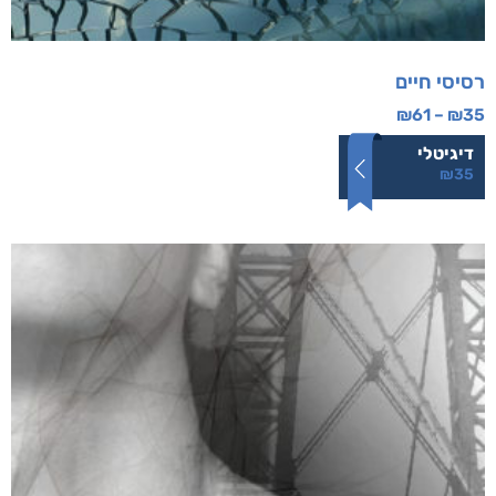
רסיסי חיים
₪
61
–
₪
35
דיגיטלי
₪
35