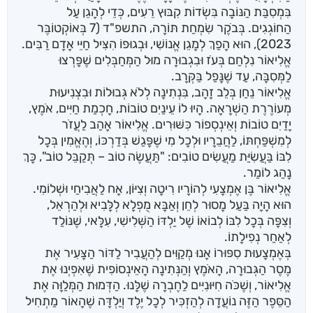
בִּמְסִבַּת הַנּוֹבָה בִּשְׂדוֹת קִבּוּץ רֵעִים, כְּדֵי לְהָגֵן עַל
הַחוֹגְגִים. בְּבֹקֶר שִׂמְחַת תּוֹרָה, התשפ"ד (7 בְּאוֹקְטוֹבֶּר
2023), הוּא הָפַךְ לְמָגֵן אֱנוֹשִׁי, וּבְגוּפוֹ הִצִּיל חַיֵּי אָדָם רַבִּים.
אֱלִיאוֹר נִלְחַם בְּעֹז וּבִגְבוּרָה מוּל הַמְּחַבְּלִים שֶׁפָּרְצוּ
לַמְּסִבָּה, עַד שֶׁנָּפַל בַּקְּרָב.
אֱלִיאוֹר נֵחַן בְּלֵב זָהָב, בִּנְתִינָה לְלֹא גְּבוּלוֹת וּבִצְנִיעוּת
מְעוֹרֶרֶת הַשְׁרָאָה. הָיוּ לוֹ עֵינַיִם טוֹבוֹת, חָכְמַת חַיִּים, אֹמֶץ,
יָדַיִם טוֹבוֹת וְאֵינְסְפוֹר כִּשּׁוּרִים. אֱלִיאוֹר אָהַב לַעֲזֹר
לְמִשְׁפַּחְתּוֹ, לַחֲבֵרָיו וּלְכָל מִי שֶׁפָּגַשׁ בְּדַרְכּוֹ, וְהֶאֱמִין בְּכָל
לִבּוֹ בַּעֲשִׂיַּת מַעֲשִׂים טוֹבִים: "תַּעֲשֶׂה טוֹב – תְּקַבֵּל טוֹב", כָּךְ
נָהַג לוֹמַר.
אֱלִיאוֹר בֶּן אֶמְצָעִי לְהוֹרָיו רִיטָה וְצִיּוֹן, אָח לַאֲבִיחַי וּשְׁלוֹמִי.
הוּא הָיָה בַּעַל מָסוּר לְחֵן וְאַבָּא מֻפְלָא לְלָּבִיא וּלְהַרְאֵל,
וְצִפָּה בְּכָל לִבּוֹ לְבוֹאוֹ שֶׁל יַלְדּוֹ הַשְּׁלִישִׁי, עִלָּאי, שֶׁנּוֹלַד
לְאַחַר נְפִילָתוֹ.
בְּאֶמְצָעוּת סִפּוּרוֹ אָנוּ מְקַוִּים לְהַעֲבִיר לַדּוֹר הַצָּעִיר אֶת
מֶסֶר הַגְּבוּרָה, הָאֹמֶץ וְהַנְּתִינָה הָאֵינְסוֹפִית שֶׁאִפְיְנוּ אֶת
אֱלִיאוֹר, וְשֶׁכֹּה חִיּוּנִיִּים לַחֶבְרָה שֶׁלָּנוּ. הַדְּמוּת הַמְּלַוָּה אֶת
הַסֵּפֶר הַזֶּה נוֹעֲדָה לְהַזְכִּיר לְכָל יֶלֶד וְיַלְדָּה שֶׁהָאוֹר מַתְחִיל