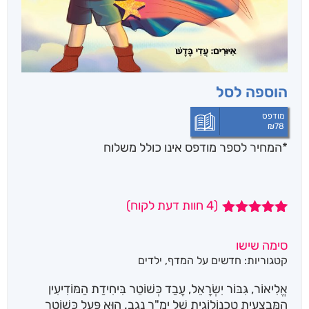
הוספה לסל
מודפס
₪
78
*המחיר לספר מודפס אינו כולל משלוח
(
4
חוות דעת לקוח)
4
מדורגים
5.00
מתוך 5
סימה שישו
מבוסס על
קטגוריות:
חדשים על המדף
,
ילדים
דירוגים של
לקוחות
אֱלִיאוֹר, גִּבּוֹר יִשְׂרָאֵל, עָבַד כְּשׁוֹטֵר בִּיחִידַת הַמּוֹדִיעִין
הַמִּבְצָעִית טֶכְנוֹלוֹגִית שֶׁל יָמָ"ר נֶגֶב. הוּא פָּעַל כְּשׁוֹטֵר