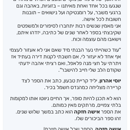
שנגעו בכל אחד ואחת מאיתנו – בזוגיות, באהבה וגם
ברגעי משבר, על רומנטיקה ועל נישואים – תובנות
חשובות לכל אישה.
אני מאמין שנשים רבות יתחברו לסיפורים ולמשפטים
שקיבצתי בספר לאחר שנים של כתיבה, יזדהו איתם,
וישאבו מהם עוצמה וכוח.
"עוד כשהייתי נער הבנתי מיד שאם אני לא אעזור לעצמי
אף אחד לא יעזור לי, אם חשבתי לקנות דירה בעתיד אז
ויתרתי על חצי מנה פלאפל, ואם רציתי אהבה ידעתי
שקודם הלב שלי חייב להישבר".
יוסי אהרון
, יליד קריית טבעון, כתב את הספר לצד
קריירה מצליחה כמהנדס חשמל בכיר.
הוא לא תכנן להיות סופר, אך החיים ניווטו אותו למקומות
בלתי צפויים, מרתקים מאין כמותם.
את הספר
אישה חזקה
הוא כתב במשך שלוש שנים.
זהו ספר הביכורים שלו.
אישה חזקה
, הספר שכל אישה חייבת!