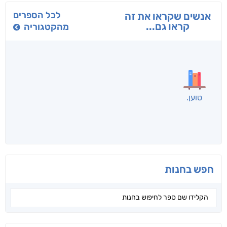
בפנוכו
הנוסע
תרדמת
חני שאטן
אריאל פרויליך
א. פ.
לכל הספרים
אנשים שקראו את זה
קראו גם...
מהקטגוריה