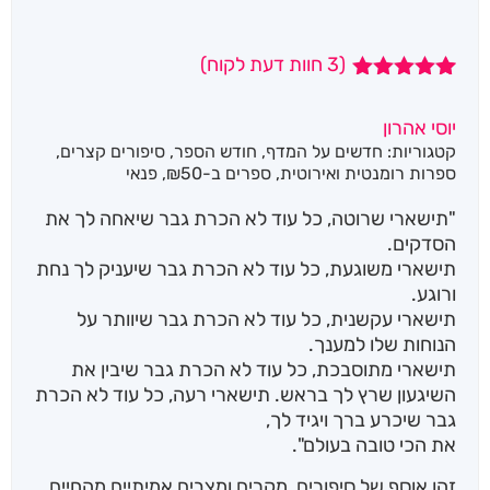
(
3
חוות דעת לקוח)
3
מדורגים
5.00
מתוך 5
יוסי אהרון
מבוסס על
קטגוריות:
חדשים על המדף
,
חודש הספר
,
סיפורים קצרים
,
דירוגים של
לקוחות
ספרות רומנטית ואירוטית
,
ספרים ב-₪50
,
פנאי
"תישארי שרוטה, כל עוד לא הכרת גבר שיאחה לך את
הסדקים.
תישארי משוגעת, כל עוד לא הכרת גבר שיעניק לך נחת
ורוגע.
תישארי עקשנית, כל עוד לא הכרת גבר שיוותר על
הנוחות שלו למענך.
תישארי מתוסבכת, כל עוד לא הכרת גבר שיבין את
השיגעון שרץ לך בראש. תישארי רעה, כל עוד לא הכרת
גבר שיכרע ברך ויגיד לך,
את הכי טובה בעולם".
זהו אוסף של סיפורים, מקרים ומצבים אמיתיים מהחיים