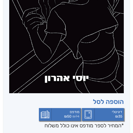
הוספה לסל
דיגיטלי
מודפס
₪
50
₪
74
₪
35
*המחיר לספר מודפס אינו כולל משלוח