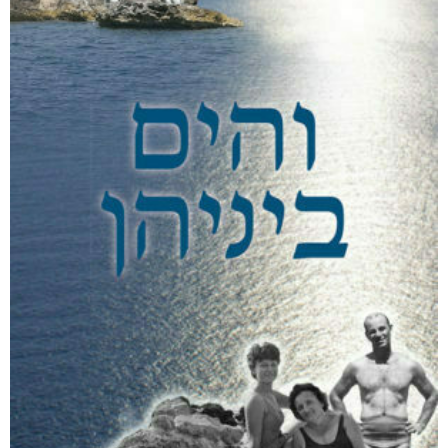
₪
65
–
₪
40
דיגיטלי
₪
40
מודפס
₪
65