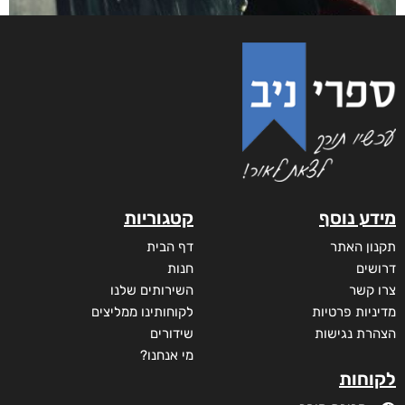
והים ביניהן
₪
65
–
₪
35
דיגיטלי
₪
35
מודפס
₪
65
מבצע!