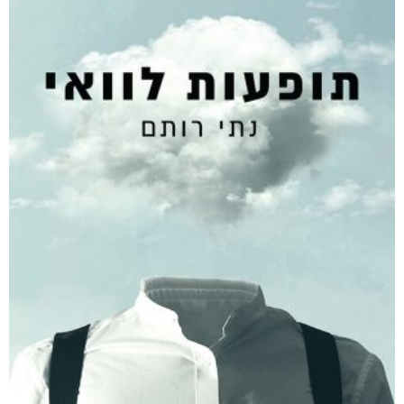
מודפס
₪
76
דיגיטלי
₪
36