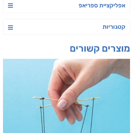
ישראל-סין:
הסודות של ליבי
הלוטוס
המשחק האסטרטגי
אורנה לוי אליהו
ג'וליה שניידר
קאריס וויטי
חפש בחנות
אפליקציית ספריאפ