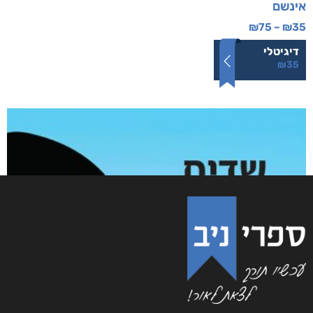
אינשם
₪
75
–
₪
35
דיגיטלי
₪
35