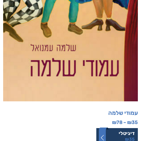
עמודי שלמה
₪
78
–
₪
35
דיגיטלי
₪
35