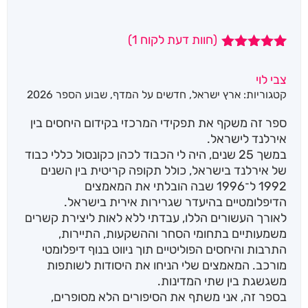
(חוות דעת לקוח
1
)
1
מדורג
5.00
מתוך 5
צבי לוי
מבוסס על
קטגוריות:
ארץ ישראל
,
חדשים על המדף
,
שבוע הספר 2026
דירוגים של
לקוחות
ספר זה משקף את תפקידי המרכזי בקידום היחסים בין
אירלנד לישראל.
במשך 25 שנים, היה לי הכבוד לכהן כקונסול כללי כבוד
של אירלנד בישראל, כולל תקופה קריטית בין השנים
1992 ל־1996 שבה הובלתי את המאמצים
הדיפלומטיים בהיעדר שגרירות אירית בישראל.
לאורך העשורים הללו, עבדתי ללא לאות ליצירת קשרים
משמעותיים בתחומי הסחר וההשקעות, התיירות,
התרבות והיחסים הפוליטיים תוך ניווט בנוף דיפלומטי
מורכב. המאמצים שלי הניחו את היסודות לשותפות
משגשגת בין שתי המדינות.
בספר זה, אני משתף את הסיפורים הלא מסופרים,