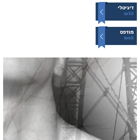
דיגיטלי
₪
35
מודפס
₪
65