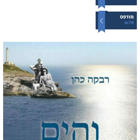
מודפס
₪
78