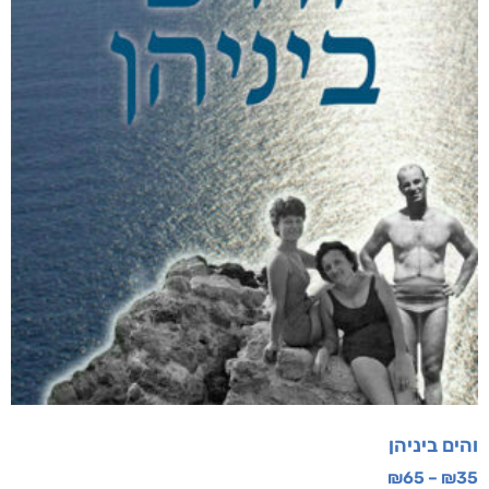
והים ביניהן
₪
65
–
₪
35