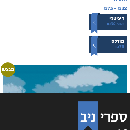
זוהרה
₪
73
–
₪
32
דיגיטלי
₪
32
₪
40
מודפס
₪
73
מבצע!