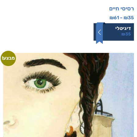
רסיסי חיים
₪
61
–
₪
35
דיגיטלי
₪
35
מבצע!