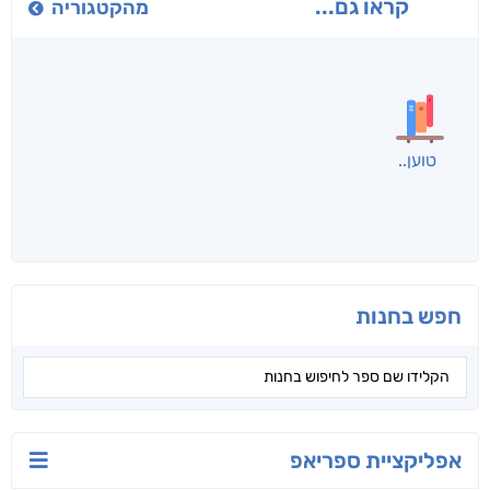
קראו גם...
מהקטגוריה
יש לי נפש רעועה
בילי הבלשית וחידת
טרור בשם האמונה
הלב
יאיר פומרנץ
עו"ד מאלק חיר
ד"ר ליאור סומך