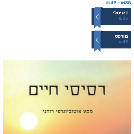
הרעש של הלילה
₪
49
–
₪
35
דיגיטלי
₪
35
מודפס
₪
49