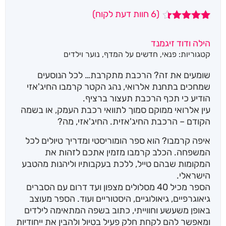
(
6
חוות דעת לקוח)
6
מדורגים
4.33
מתוך
הילה ודוד זיגמנד
5 מבוסס
קטגוריות:
פנאי
,
חדשים על המדף
,
נוער וילדים
על
דירוגים
של לקוחות
שומעים את זה? הרכבת מתקרבת… לכל הנוסעים
שמחכים בתחנת אלרואי, נהג הקטר קרמבו החיג'אזי
הודיע כי תכף הרכבת תעצור ברציף.
עין אלרואי ממוקם סמוך לתוואי רכבת העמק, או בשמה
הקודם – הרכבת החיג'אזית. החיג'אזי, מה?
איפה קרמבו? הוא ספר הומוריסטי ומדריך טיולים לכל
המשפחה. הכלב קרמבו מזמין אתכם לזהות את
המקומות שבהם טייל, ללכת בעקבותיו וליהנות מהטבע
הישראלי.
הספר מכיל 40 מסלולים מצפון ועד דרום עם הסברים
גיאוגרפיים, גיאולוגיים, היסטוריים ועוד. הספר מעוצב
באופן משעשע וחווייתי, כתוב בשפה המתאימה לילדים
ומאפשר להם לקחת חלק פעיל בטיול ולהבין את ייחודיות