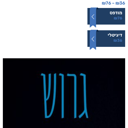
ללא סימנים מקדימים
₪
76
–
₪
36
מודפס
₪
76