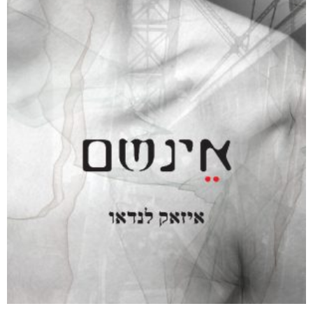
₪
59
–
₪
35
5.00
מתוך 5
דיגיטלי
₪
35