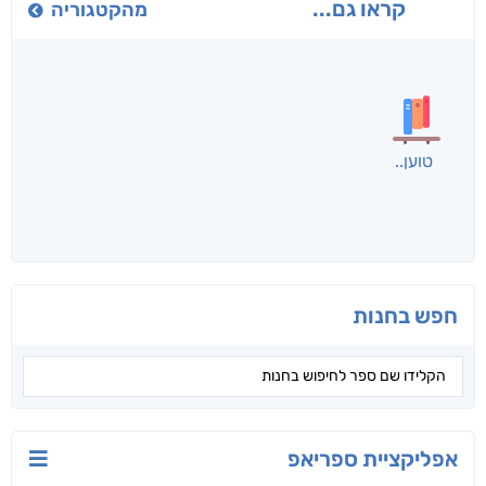
חני שאטן
אריאל פרויליך
א. פ.
לכל הספרים
אנשים שקראו את זה
קראו גם...
מהקטגוריה