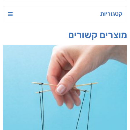
טעים לאכול בריא
ישראל-סין:
הסודות של ליבי
המשחק האסטרטגי
אפרת נבון
אורנה לוי אליהו
קאריס וויטי
חפש בחנות
אפליקציית ספריאפ
קטגוריות