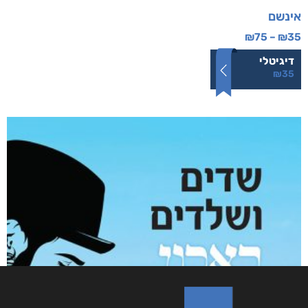
אינשם
₪
75
–
₪
35