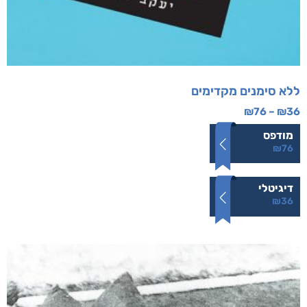
ללא סימנים מקדימים
₪
76
–
₪
36
מודפס
₪
76
דיגיטלי
₪
36