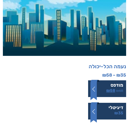
נעמה הכל-יכולה
₪
58
–
₪
35
מודפס
₪
58
₪
68
דיגיטלי
₪
35