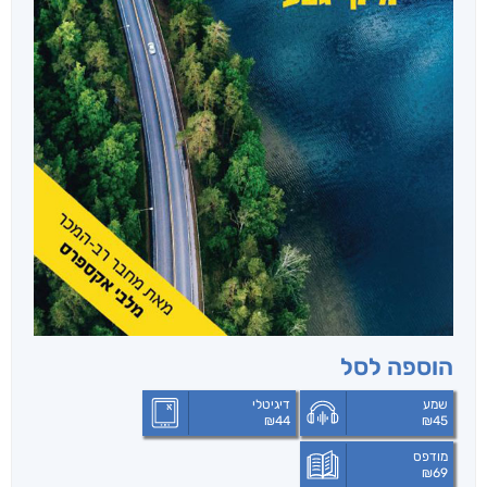
הוספה לסל
שמע
דיגיטלי
₪
44
₪
45
מודפס
₪
69