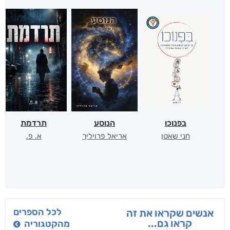
בפנוכו
הנוסע
תרדמת
חני שאטן
אריאל פרויליך
א. פ.
לכל הספרים
אנשים שקראו את זה
קראו גם...
מהקטגוריה