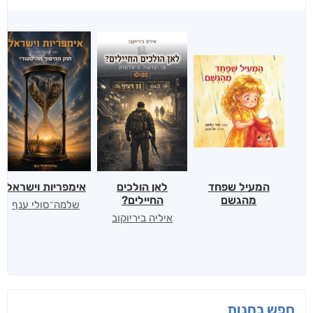
המעיל שפחד
לאן הולכים
אימפריות וישראל
מהגשם
החיילים?
שלמה־סולי ענף
איליה ביריוקוב
חפש בחנות