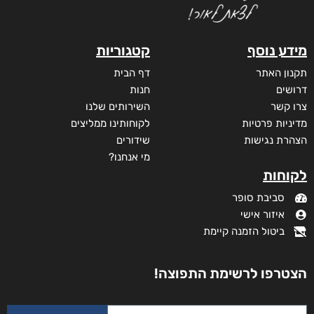
מידע נוסף
קטגוריות
תקנון האתר
דף הבית
דרושים
חנות
צרו קשר
השירותים שלנו
מדיניות פרטיות
לקוחותינו ממליצים
הצהרת נגישות
שידורים
מי אנחנו?
לקוחות
סביבת סופר
איזור אישי
ביטול הזמנה קיימת
נעמה הכל-יכולה
₪
58
–
₪
35
הצטרפו לרשימת התפוצה!
מודפס
₪
58
₪
68