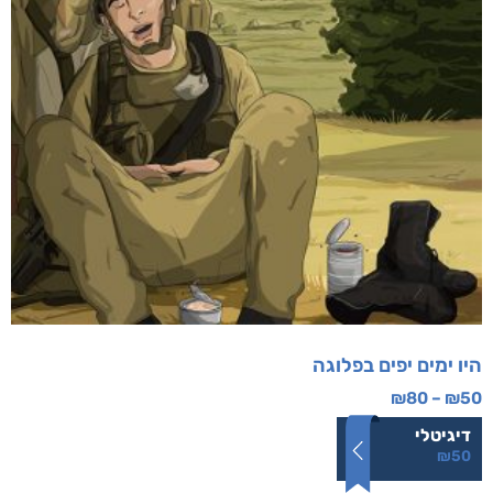
היו ימים יפים בפלוגה
₪
80
–
₪
50
דיגיטלי
₪
50