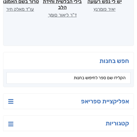
יש לי נפש רעועה
בילי הבלשית וחידת
טרור בשם האמונה
הלב
יאיר פומרנץ
עו"ד מאלק חיר
ד"ר ליאור סומך
חפש בחנות
אפליקציית ספריאפ
קטגוריות