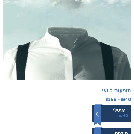
תופעות לוואי
₪
65
–
₪
40
דיגיטלי
₪
40
מודפס