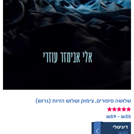
שלושה סיפורים, צימוק ושלוש הזיות (גרוש)
דורג
₪
59
–
₪
35
5.00
מתוך 5
דיגיטלי
₪
35