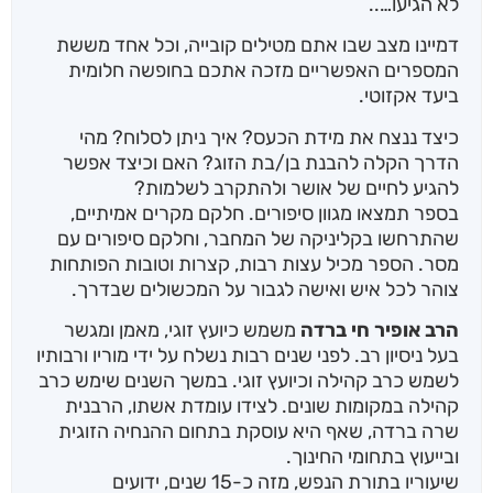
לא הגיעו…..
דמיינו מצב שבו אתם מטילים קובייה, וכל אחד מששת
המספרים האפשריים מזכה אתכם בחופשה חלומית
ביעד אקזוטי.
כיצד ננצח את מידת הכעס? איך ניתן לסלוח? מהי
הדרך הקלה להבנת בן/בת הזוג? האם וכיצד אפשר
להגיע לחיים של אושר ולהתקרב לשלמות?
בספר תמצאו מגוון סיפורים. חלקם מקרים אמיתיים,
שהתרחשו בקליניקה של המחבר, וחלקם סיפורים עם
מסר. הספר מכיל עצות רבות, קצרות וטובות הפותחות
צוהר לכל איש ואישה לגבור על המכשולים שבדרך.
הרב אופיר חי ברדה
משמש כיועץ זוגי, מאמן ומגשר
בעל ניסיון רב. לפני שנים רבות נשלח על ידי מוריו ורבותיו
לשמש כרב קהילה וכיועץ זוגי. במשך השנים שימש כרב
קהילה במקומות שונים. לצידו עומדת אשתו, הרבנית
שרה ברדה, שאף היא עוסקת בתחום ההנחיה הזוגית
ובייעוץ בתחומי החינוך.
שיעוריו בתורת הנפש, מזה כ-15 שנים, ידועים