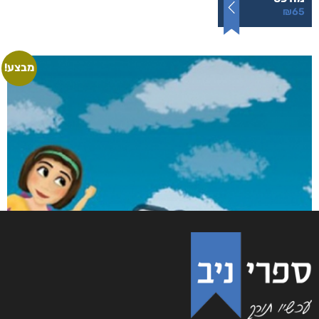
₪
65
מבצע!