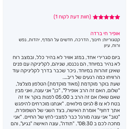
(חוות דעת לקוח
1
)
1
מדורג
5.00
מתוך 5
אופיר חי ברדה
מבוסס על
קטגוריות:
חינוך
,
הדרכה
,
חדשים על המדף
,
יהדות
,
נפש
דירוגים של
לקוחות
ורוח
,
עיון
ביום סגרירי אחד, במזג אוויר לא בהיר כלל, ובמצב רוח
לא נהיר במיוחד, הם נכנסו, שניהם, לקליניקה עם פנים
שאינן זוהרות במיוחד. ניכר שכבר בדרך לקליניקה עוד
הרוויחו כמה רגעים של ריב….
שעת בוקר מוקדמת (מאוד מוקדמת) הטלפון מצלצל,
"שלום, האם זה הרב אופיר?", "כן" אני עונה, ואני מבין
שאם שאלו אם זה הרב ב 05:00 לפנות בוקר אז זה
בטח לא צו 8 לגיוס מילואים. "אנחנו מוכרחים להיפגש
אתך דחוף" אומרת האישה, בצד השני של השפופרת,
"טוב" אני עונה מורגל כבר למצבי לחץ של החיים. "אני
מחכה לכם ב 08:30". "תודה", עונה האישה "נגיע", והם