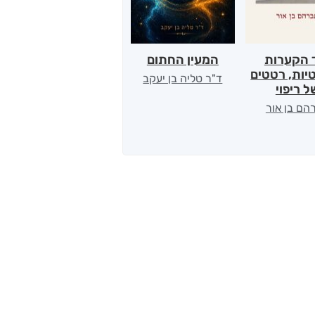
 הקערות
המעין החתום
במחשבה שנייה
יות, רטטים
ד"ר טליה בן יעקב
יגאל עילם
ל ריפוי
הם בן אור