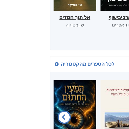
כיבישוף
אל תוך המדים
יין, שקרים והייטק
ד אפרים
שי מסיקה
קטי סול
לכל הספרים מהקטגוריה