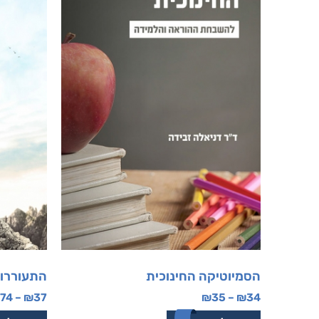
הסמיוטיקה החינוכית
התעוררות
74
–
₪
37
₪
35
–
₪
34