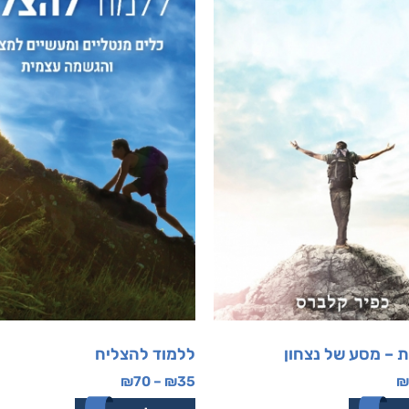
 – מסע של נצחון
ללמוד להצליח
₪
70
–
₪
35
₪