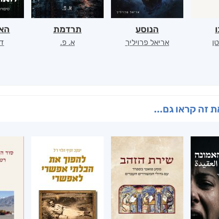
ו
הנוסע
תרדמת
האר
ן
אריאל פרויליך
א. פ.
דו
 זה קראו גם...