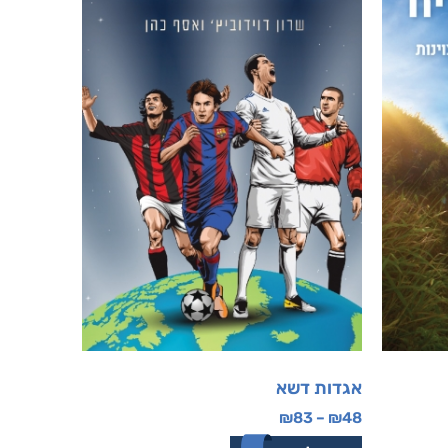
אגדות דשא
₪
83
–
₪
48