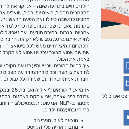
הילדים חיים בתודעה שונה – אני קוראת לה ת
מתלהבים מהכול, רואים יופי בַּכול, שואלים את
מחכים לתשובה כאילו זאת הפעם הראשונה. ה
סקרנות שאנחנו שכחנו, והם פה כדי ללמד א
אחריות, בגרות ובחירה מודעת. אם נאפשר לה
לחיות איתם ברגע, נפגוש לא רק את החברים ה
והפתרונות היצירתיים ממש לכל סיטואציה – נ
שחושב שהוא מבוגר עכשיו ושהוא לא מקבל מק
באמת את הכול.
איך להיות ההורים שלי ישמיע לנו את הקול של 
לתודעת גן העדן וכלים להתמודד עם מצבים שו
וחברות אמיתית, יחד עם שמירה על גבולות, 
ס אינו כולל
עבודה בפני עצמה, אני עוסקת באמנות, בכתיב
מוסמך ב-NLP, אני עוסקת בפסיכולוגיה
ברייקי ובהעצמת ילדים.
הוצאה לאור: ספרי ניב
מחבר: אודיה עליזה גויטע