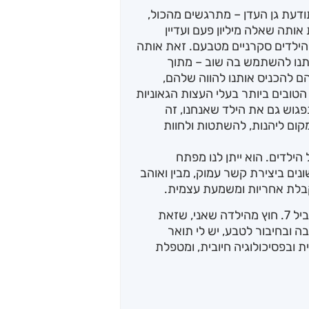
ודעת גן העדן – מתרגשים מהכול,
 אותה שאלה מיליון פעם ועדיין
ילדים סקרניים מטבעם. זאת אותה
ותנו להשתמש בה שוב – מתוך
ם להכניס אותנו להווה שלהם,
טובים ביותר בעלי העצות הגאוניות
פגוש גם את הילד שאנחנו, זה
ום ליהנות, להשתטות ולחוות
הילדים. הוא ייתן לנו מפתח
נים ביצירת קשר עמוק, מבין ואוהב
קבלת אחריות ומשמעת עצמית.
אז מי אני? קוראים לי אודיה ואני בת 25 ובמקביל 7. חוץ מהילדה שאני, שזאת
ה ובחיבור לטבע, יש לי תואר
 רוחנית ובפסיכולוגיה חיובית, ומטפלת