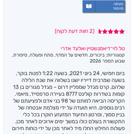
טעימה
מהספר
(
2
חוות דעת לקוח)
2
מדורגים
4.50
מתוך
טל לוי־דיאמנשטיין ואלעד אדרי
5 מבוסס
קטגוריות:
ביכורים
,
חדשים על המדף
,
מתח ופעולה
,
סיפורת
,
על
דירוגים
של לקוחות
שבוע הספר 2026
ביום חמישי, 24 ביוני 2021, בשעה 1:22 לפנות בוקר,
בשעה שמרבית דייריו ישנו בשלווה את שנת הלילה
שלהם, קרס מגדל שמפליין דרום – מגדל מגורים בן 13
קומות בשדרות קולינס 8777 בעיירה סרפסייד, מיאמי.
הקריסה הביאה למותם של 98 בני אדם ולפציעתם של
רבים נוספים. היא תועדה על ידי מצלמת אבטחה של
בניין סמוך, וסרטון התיעוד המזעזע הוקרן בכל כלי
התקשורת בעולם כולו במשך ימים ארוכים לאחר מכן.
פעולות החילוץ החלו מיד לאחר מכן על ידי כוחות חירום