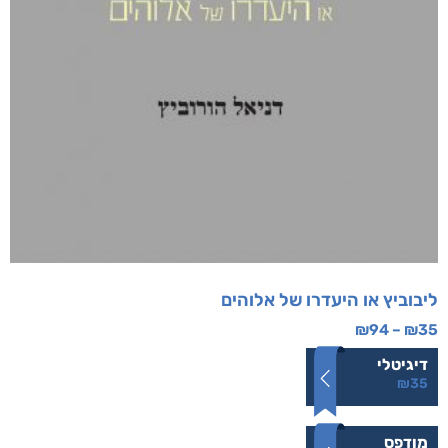
ליבוביץ או היעדרו של אלוהים
₪
94
–
₪
35
דיגיטלי
₪
35
מודפס