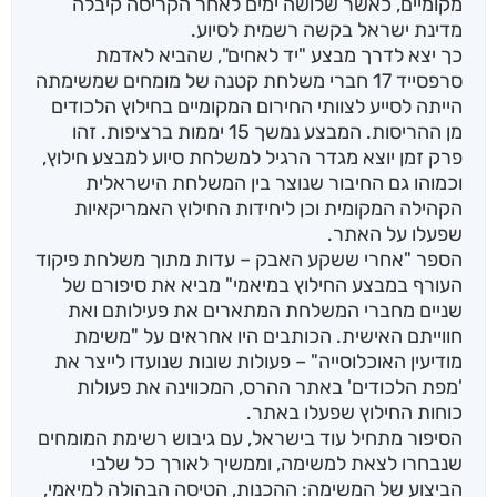
מקומיים, כאשר שלושה ימים לאחר הקריסה קיבלה
מדינת ישראל בקשה רשמית לסיוע.
כך יצא לדרך מבצע "יד לאחים", שהביא לאדמת
סרפסייד 17 חברי משלחת קטנה של מומחים שמשימתה
הייתה לסייע לצוותי החירום המקומיים בחילוץ הלכודים
מן ההריסות. המבצע נמשך 15 יממות ברציפות. זהו
פרק זמן יוצא מגדר הרגיל למשלחת סיוע למבצע חילוץ,
וכמוהו גם החיבור שנוצר בין המשלחת הישראלית
הקהילה המקומית וכן ליחידות החילוץ האמריקאיות
שפעלו על האתר.
הספר "אחרי ששקע האבק – עדות מתוך משלחת פיקוד
העורף במבצע החילוץ במיאמי" מביא את סיפורם של
שניים מחברי המשלחת המתארים את פעילותם ואת
חווייתם האישית. הכותבים היו אחראים על "משימת
מודיעין האוכלוסייה" – פעולות שונות שנועדו לייצר את
'מפת הלכודים' באתר ההרס, המכווינה את פעולות
כוחות החילוץ שפעלו באתר.
הסיפור מתחיל עוד בישראל, עם גיבוש רשימת המומחים
שנבחרו לצאת למשימה, וממשיך לאורך כל שלבי
הביצוע של המשימה: ההכנות, הטיסה הבהולה למיאמי,