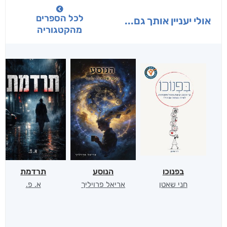
לכל הספרים
אולי יעניין אותך גם...
מהקטגוריה
בפנוכו
הנוסע
תרדמת
חני שאטן
אריאל פרויליך
א. פ.