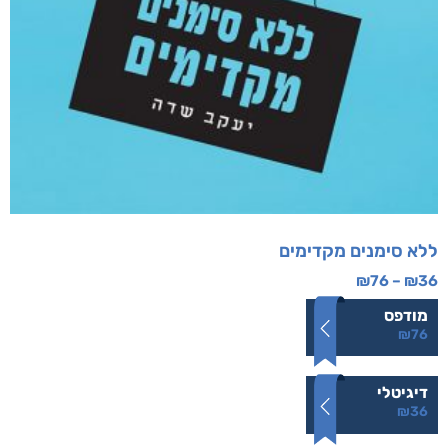
ללא סימנים מקדימים
₪
76
–
₪
36
מודפס
₪
76
דיגיטלי
₪
36