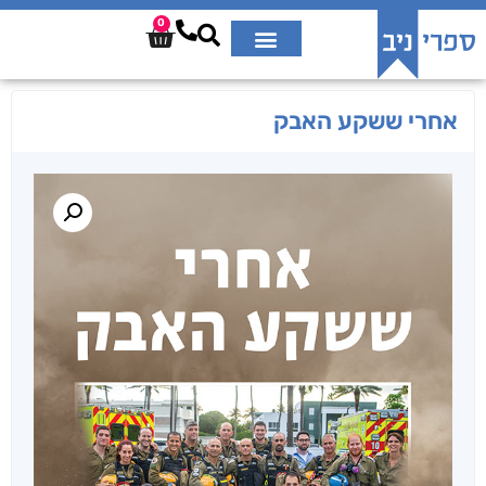
0
אחרי ששקע האבק