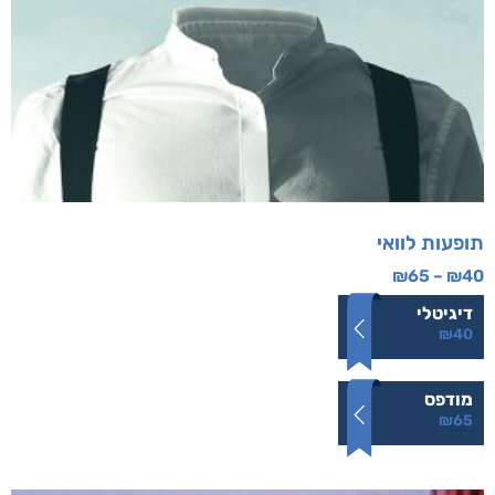
תופעות לוואי
₪
65
–
₪
40
דיגיטלי
₪
40
מודפס
₪
65