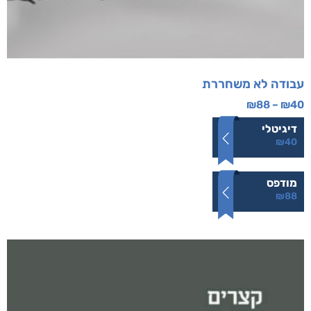
עבודה לא משחררת
₪
88
–
₪
40
דיגיטלי
₪
40
מודפס
₪
88