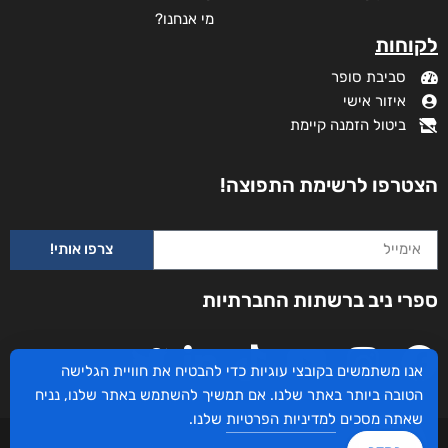
מי אנחנו?
לקוחות
סביבת סופר
איזור אישי
ביטול הזמנה קיימת
הצטרפו לרשימת התפוצה!
צרפו אותי!
עמודי שלמה
ספרי ניב ברשתות החברתיות
₪
78
–
₪
35
דיגיטלי
₪
35
אנו משתמשים בקובצי עוגיות כדי להבטיח את חוויית הגלישה
הטובה ביותר באתר שלנו. אם תמשיך להשתמש באתר שלנו, נניח
מודפס
שאתה מסכים
למדיניות הפרטיות
שלנו.
₪
78
עיצוב ובניית האתר: ספרי ניב © כל הזכויות שמורות. בוקסאי טכנולוגיות בע"מ שד אבא