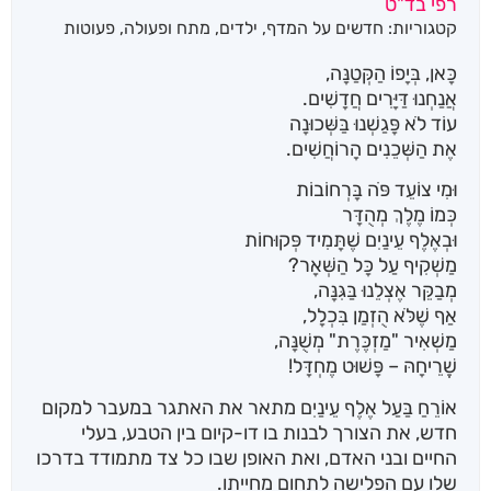
רפי בד"ט
מבוסס על
קטגוריות:
חדשים על המדף
,
ילדים
,
מתח ופעולה
,
פעוטות
דירוגים של
לקוחות
כָּאן, בְּיָפוֹ הַקְּטַנָּה,
אֲנַחְנוּ דַּיָּרִים חֲדָשִׁים.
עוֹד לֹא פָּגַשְׁנוּ בַּשְּׁכוּנָה
אֶת הַשְּׁכֵנִים הָרוֹחֲשִׁים.
וּמִי צוֹעֵד פֹּה בָּרְחוֹבוֹת
כְּמוֹ מֶלֶךְ מְהֻדָּר
וּבְאֶלֶף עֵינַיִם שֶׁתָּמִיד פְּקוּחוֹת
מַשְׁקִיף עַל כָּל הַשְּׁאָר?
מְבַקֵּר אֶצְלֵנוּ בַּגִּנָּה,
אַף שֶׁלֹּא הֻזְמַן בִּכְלָל,
מַשְׁאִיר "מַזְכֶּרֶת" מְשֻׁנָּה,
שְֶׁרֵיחָהּ – פָּשׁוּט מֶחְדָּל!
אוֹרֵחַ בַּעַל אֶלֶף עֵינַיִם מתאר את האתגר במעבר למקום
חדש, את הצורך לבנות בו דו-קיום בין הטבע, בעלי
החיים ובני האדם, ואת האופן שבו כל צד מתמודד בדרכו
שלו עם הפלישה לתחום מחייתו.