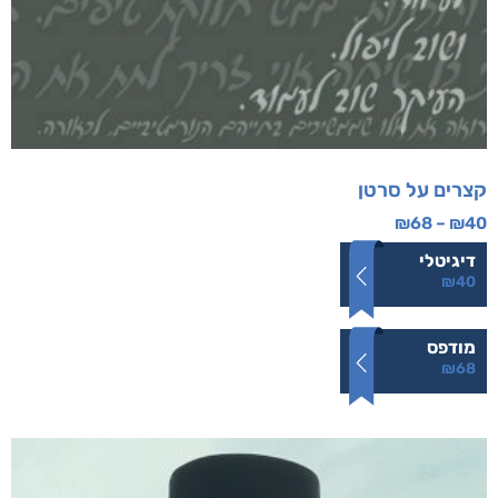
קצרים על סרטן
₪
68
–
₪
40
דיגיטלי
₪
40
מודפס
₪
68