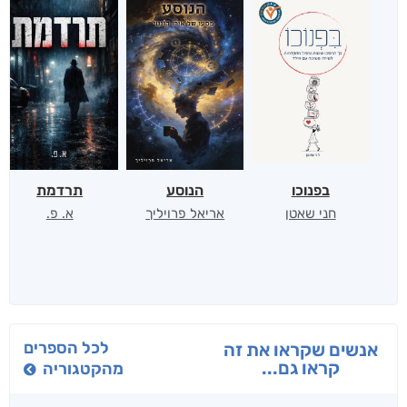
בפנוכו
הנוסע
תרדמת
חני שאטן
אריאל פרויליך
א. פ.
לכל הספרים
אנשים שקראו את זה
קראו גם...
מהקטגוריה