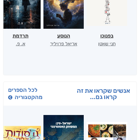
בפנוכו
הנוסע
תרדמת
חני שאטן
אריאל פרויליך
א. פ.
לכל הספרים
אנשים שקראו את זה
קראו גם...
מהקטגוריה