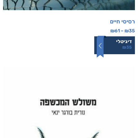
רסיסי חיים
₪
61
–
₪
35
דיגיטלי
₪
35