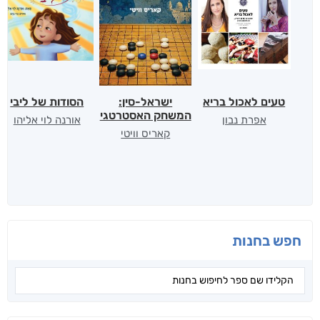
טעים לאכול בריא
ישראל-סין:
הסודות של ליבי
המשחק האסטרטגי
אפרת נבון
אורנה לוי אליהו
קאריס וויטי
חפש בחנות