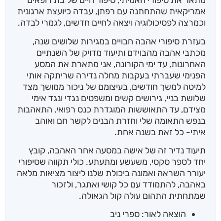
מתאר את סיפורי האמיתי, סיפור חיים של בת רופאים
אמריקאית שהתחתנה עם רפתן, עבדה כיועצת ארגונית
וכמרצה לפסיכולוגיה ויצאה לחיים חדשים, לגמרי לבדה.
בעזרת סיפורי אהבה חבויים במגירות שלושים שנה,
מכתבי אהבה מהבוידם ותיעוד מדויק של השנתיים
האחרונות, עד ימי הקורונה, אני מתארת את המסע
הפנימי שעברתי בעקבות מחלה נדירה שריתקה אותי
למיטה למשך חודשים, בעיצומם של ניכור ממושך מצד
שלושת בניי, גירושים קשים ומשפטים נגדי ונגד אימי
מצידם, עד התאוששות המוגדרת כנס רפואי, התאהבות
בנפש התאומה שלי וחזרת הבנים לקשר חם ואוהב
איתי- כל זאת בשנה אחת.
תיעוד נדיר זה של אישה במסעה אחר האהבה, קובץ
יחד לספר סקסי, משעשע ומתעתע. כולי תקווה שסיפורי
יעורר השראה ואמונה ביכולת שלנו ליצור מציאות מלאה
באהבה, להתמודד עם כל קושי ואתגר, ולזכור
שמתחתית התהום עולה קול הגאולה.
הוצאה לאור: ספרי ניב