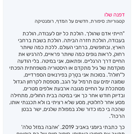
דפנה שלו
קטגוריות:
סיפורת
,
חדשים על המדף
,
רומנטיקה
"הייתי אדם שהולך. הולכת כל יום לעבודה, הולכת
בעבודה, הולכת חזרה הביתה. הולכת בשבת ברחבי
הארץ, ובחופשים, ברחבי העולם. ללכת כמה שיותר
רחוק, לראות נופים כמה שיותר פראיים, להרגיש את
החיים דרך הרגליים. ופתאום, אני במיטה. בלי הודעה
מוקדמת של גיל מתקדם או היסטוריה משפחתית הפכתי
ל"חולה". בסוכות אני בטְרֵק בפירנאים הספרדיים,
שמונה ימים עם תרמיל על הגב, מטפסת לקרחון הגדול
מסתכלת על החיים מגובה ארבעת אלפים מטרים,
ובדיוק חודש אחר כך אני במיטה בבית החולים, מתחילה
מסע אחר לחלוטין, מסע שלא רציתי בו ולא תכננתי אותו,
שהִכה בי כמו כדור שלג במפולת שלגים, ישר בבטן
הרכה".
כך כתבתי ביומני באביב 2019. 'אהבה במזל טלה'