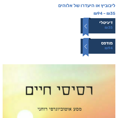
ליבוביץ או היעדרו של אלוהים
₪
94
–
₪
35
דיגיטלי
₪
35
מודפס
₪
94