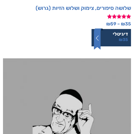
שלושה סיפורים, צימוק ושלוש הזיות (גרוש)
דורג
₪
59
–
₪
35
5.00
מתוך 5
דיגיטלי
₪
35