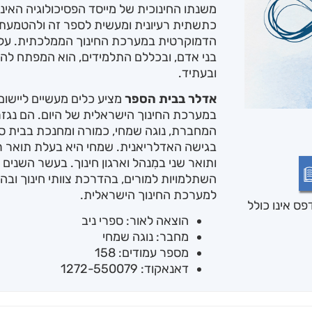
משנתו החינוכית של מייסד הפסיכולוגיה האי
כתשתית רעיונית ומעשית לספר זה ולהטמעת ער
הדמוקרטית במערכת החינוך הממלכתית. על פ
בני אדם, ובכללם התלמידים, הוא המפתח לה
ובעתיד.
אדלר בבית הספר
מציע כלים מעשיים ליישו
במערכת החינוך הישראלית של היום. הם נגזר
המחברת, נוגה שמחי, כמורה ומחנכת בבית ספ
בגישה האדלריאנית. שמחי היא בעלת תואר ראש
ותואר שני במִנהל וארגון חינוך. בעשר השנים
השתלמויות למורים, בהדרכת צוותי חינוך וב
למערכת החינוך הישראלית.
ס אינו כולל
הוצאה לאור: ספרי ניב
מחבר: נוגה שמחי
מספר עמודים: 158
דאנאקוד: 1272-550079