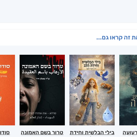
 זה קראו גם...
רעועה
בילי הבלשית וחידת
טרור בשם האמונה
סודו