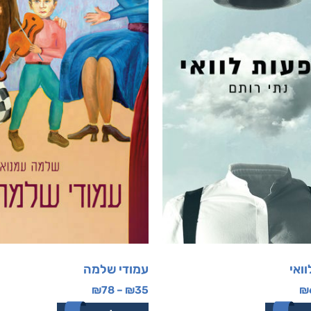
ואי
עמודי שלמה
₪
78
–
₪
35
₪