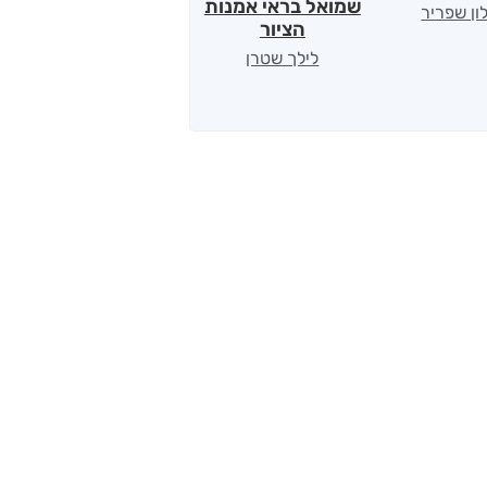
שמואל בראי אמנות
ון שפריר
ירדן כהן
הציור
לילך שטרן