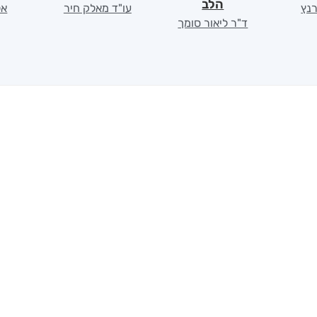
הלב
רנץ
עו"ד מאלק חיר
אל
ד"ר ליאור סומך