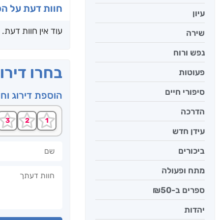
חוות דעת על ה
עיון
עוד אין חוות דעת.
שירה
נפש ורוח
בחרו דירו
פעוטות
סיפורי חיים
הוספת דירוג וח
הדרכה
עידן חדש
שם
ביכורים
חוות דעתך
מתח ופעולה
ספרים ב-₪50
יהדות