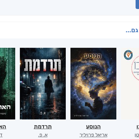
גם...
ו
הנוסע
תרדמת
האר
ן
אריאל פרויליך
א. פ.
דו