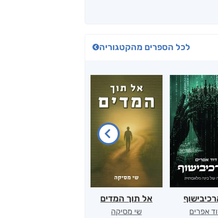
לכל הספרים מהקטגוריה
כיבישוף
אל תוך המדים
יין, שקרים והייטק
ד אפרים
שי מסיקה
קטי סול