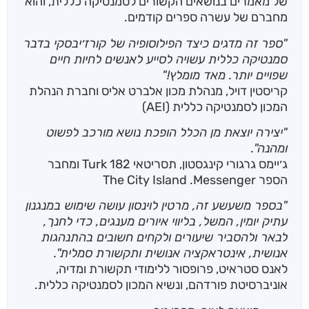
של מאמרים בנושאים הקשורים לסמנטיקה כללית, והוא
מחברם של עשרה ספרים קודמים.
"ספר זה מדגים כיצד הפילוסופיה של קורז׳יבסקי בדבר
סמנטיקה כללית עשויה לסייע לאנשים לחיות חיים
שפויים יותר. מאד מומלץ!"
קריסטין דויל, מנהלת מכון אלברט אליס וחברת הנהלת
המכון לסמנטיקה כללית (AEI)
"יצירה יוצאת מן הכלל הופכת נושא מורכב לפשוט
ומהנה".
ג׳יימס גרגורי קינגסטון, תסריטאי Turk 182 ומחבר
הספר The City Island .Messenger
"בספר משעשע זה, מרטין לוינסון עושה שימוש במנגנון
עתיק יומין, המשל, בליווי איורים מענגים, כדי לחנך,
לבאר ולהסביר שיעורים ולקחים חשובים בהתנהגות
אנושית, אינטראקציה אנושית ותקשורת סמלית".
לאנס סטראיט, פרופסור ללימודי תקשורת ומדיה,
אוניברסיטת פורדהם, ונשיא המכון לסמנטיקה כללית.