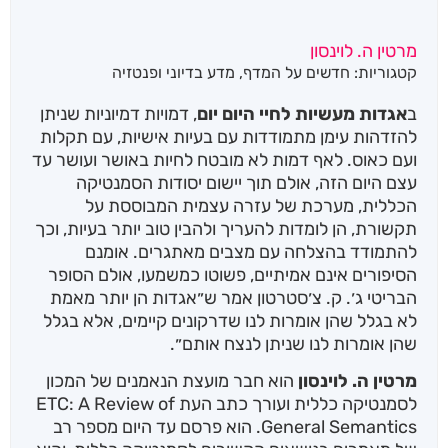
מרטין ה. לוינסון
קטגוריות:
חדשים על המדף
,
מדע בדיוני ופנטזיה
ב
אגדות מעשיות לחיי היום יום
, דמויות דמיוניות שניתן
להזדהות עימן מתמודדות עם בעיות אישיות, עם תקלות
ועם כאוס. לאף דמות לא מובטח לחיות באושר ועושר עד
עצם היום הזה, אולם תוך יישום יסודות הסמנטיקה
הכללית, מערכת של עזרה עצמית המבוססת על
תקשורת, הן לומדות להעריך ולהבין טוב יותר בעיות, וכך
להתמודד בהצלחה עם מצבים מאתגרים. אומנם
הסיפורים אינם אמיתיים, פשוטו כמשמעו, אולם הסופר
הבריטי ג׳. ק. צ׳סטרטון אמר ש״אגדות הן יותר מאמת
לא בגלל שהן אומרות לנו שדרקונים קיימים, אלא בגלל
שהן אומרות לנו שניתן לנצח אותם״.
מרטין ה. לוינסון
הוא חבר מועצת הנאמנים של המכון
לסמנטיקה כללית ועורך כתב העת ETC: A Review of
General Semantics. הוא פרסם עד היום מספר רב