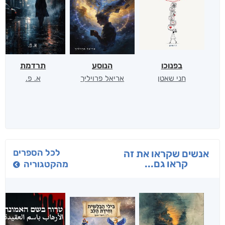
בפנוכו
הנוסע
תרדמת
חני שאטן
אריאל פרויליך
א. פ.
לכל הספרים
אנשים שקראו את זה
קראו גם...
מהקטגוריה