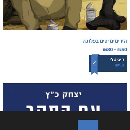
היו ימים יפים בפלוגה
₪
80
–
₪
50
דיגיטלי
₪
50