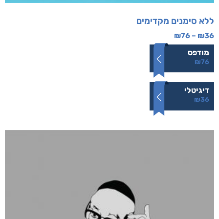
ללא סימנים מקדימים
₪
76
–
₪
36
מודפס
₪
76
דיגיטלי
₪
36