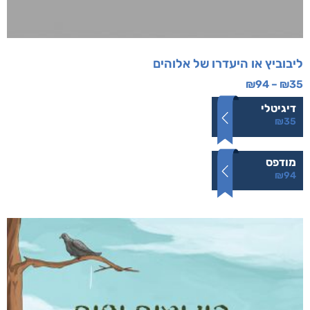
ליבוביץ או היעדרו של אלוהים
₪
94
–
₪
35
דיגיטלי
₪
35
מודפס
₪
94