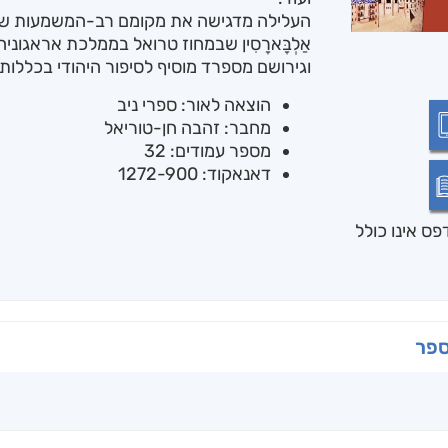
העלילה מדגישה את מקומם רב-המשמעות של
אַלְבָּארָסִין שבמחוז טרואל בממלכת אראגוני
וגירושם מספרד מוסיף לסיפור היהודי בכללותו
הוצאה לאור: ספרי ניב
מחבר: זהבה חן-טוריאל
מספר עמודים: 32
דאנאקוד: 1272-900
ס אינו כולל
ספר