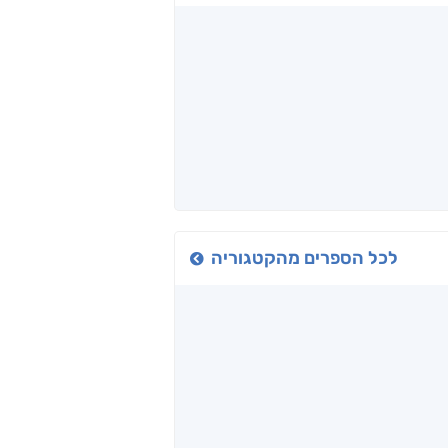
כיבישוף
אל תוך המדים
יין, שקרים והייטק
ד אפרים
שי מסיקה
קטי סול