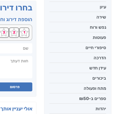
בחרו דירו
עיון
שירה
הוספת דירוג וח
נפש ורוח
פעוטות
שם
סיפורי חיים
הדרכה
חוות דעתך
עידן חדש
ביכורים
פרסום
מתח ופעולה
ספרים ב-₪50
אולי יעניין אותך 
יהדות