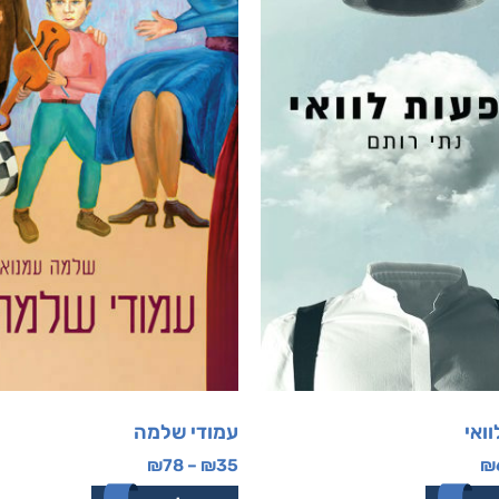
ואי
עמודי שלמה
₪
78
–
₪
35
₪