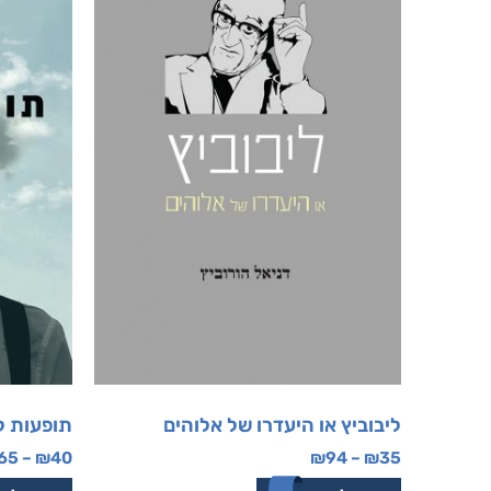
ליבוביץ או היעדרו של אלוהים
תופעות לו
65
–
₪
40
₪
94
–
₪
35