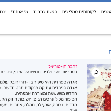
מרים
לקוחותינו ממליצים
הגשת כתב יד
מי אנחנו?
צרו
זהבה חן-טוריאל
קטגוריות:
נוער וילדים
,
חדשים על המדף
,
סיפורת
,
אגדה ספרדית היא סיפור בין-דורי חובק עול
אגדה ספרדית עתיקה מנקודת מבט חדשה. מע
החדש משעשעת ומעוררת אמפתיה.
הסיפור מכיל ערכים רבים: חשיבות חיזוק הקש
הדדית, גבורה, אומץ לב, חמלה, אחריות, מעור
ועוד.