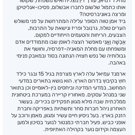
מהילד דמיאן, עורך דין מצליח ואיש משפחה, שקושר
אותו כתמול שלשום לחברו אבשלום, פסיכו-אנליטיקן
ומרצה באוניברסיטה?
ביד אמן טווה הסופר עלילה המתרחשת על פני משולש
הערים טולוז, גרנובל ופריז ונישאת על התרבות,
הצבעים, הריחות והטעמים הייחודיים למקום.
אַבְשָׁה וַאֲנִי מאפשר הצצה לאופן שבו מתמודדים אדם
ומשפחתו עם מחלת המאניה-דפרסיה, וחושף את
גבולותיה של נפש חצויה הנתונה בסוד ובמאבק פנימי
באהבה.
ארמנד עמיאל עלה לארץ מצרפת בגיל 15 ובגר כילד
חוץ בקיבוץ בדרום הארץ. הוא נושא בתארים במדעי
המחשב, במדעי המדינה וביחסים בין-לאומיים וכן בתואר
שני במנהל עסקים. מאחוריו קריירה במערכת ביטחונית
ממלכתית שבה מילא מגוון תפקידים בכירים. בעשור
האחרון ניהל חברות סחר ותשתיות באפריקה וחברת
הזנק בארץ. בעל ניסיון חיים עשיר ומגוון, מאמן ורוכב על
אופני כביש, פעיל חברתי כמנטור לנוער בסיכון ולמען
העצמה וקידום נוער בקהילה האתיופית.