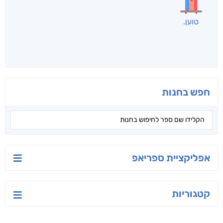
לכל הספרים
אנשים שקראו את זה
קראו גם...
מהקטגוריה
הלוטוס
רחוק מן הכרך
יש לי נפש רעועה
ג'וליה שניידר
תמר אדר
יאיר פומרנץ