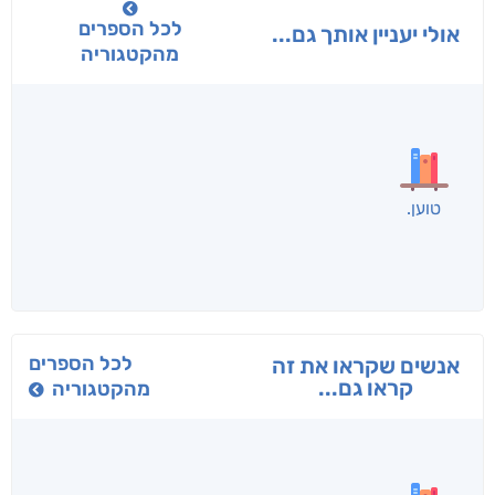
לכל הספרים
אולי יעניין אותך גם...
מהקטגוריה
בפנוכו
הנוסע
תרדמת
חני שאטן
אריאל פרויליך
א. פ.