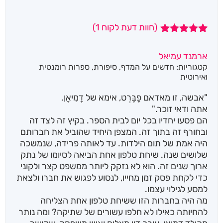
(חוות דעת לקוח
1
)
1
מדורג
5.00
מתוך 5
ארמנד עמיאל
מבוסס על
קטגוריות:
חדשים על המדף
,
סיפורת
,
ספרות רומנטית
דירוגים של
לקוחות
ואירוטית
"אבשה, זו מאדאם פָבֶּרְט, אימא של דָמִיאָן.
אתה ודאי זוכר."
הם פסעו יחדיו בכל יום לבית הספר. בקיץ זה לצד זה
ובחורף זה בתוך זה. המצפן היחיד שהוביל את חברותם
היה אמת של תום הילדות. עד לאותה פרידה, שנמשכה
שלושים שנה. שיחת טלפון אחת הביאה לסיומו של נתק
ארוך שנים זה. הוא לא נזקק ליותר ממשפט קצר ולקוני
כדי לקחת פסק זמן מחייו, לנסוע לפגוש את חברו ולצאת
למסע לגילוי עצמו.
מה היה בחברות הזו ששיחת טלפון אחת הצליחה
להחיותה כאילו לא חלפו עשורים של שתיקה? ומה נותר