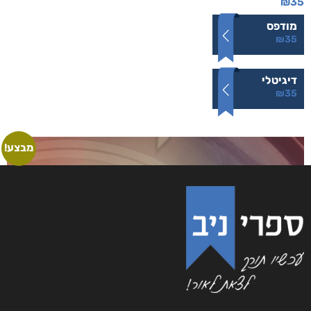
היסטוריה פרטית
₪
35
מודפס
₪
35