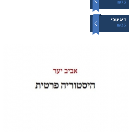
עם הסקר
₪
73
–
₪
35
מודפס
₪
73
דיגיטלי