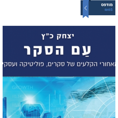
והים ביניהן
₪
65
–
₪
35
דיגיטלי
₪
35
מודפס
₪
65