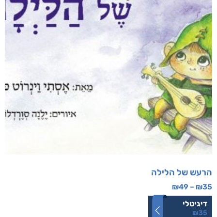
הרעש של הלילה
₪
49
–
₪
35
דיגיטלי
₪
35