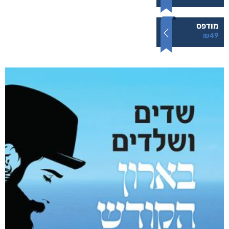
מודפס
₪
49