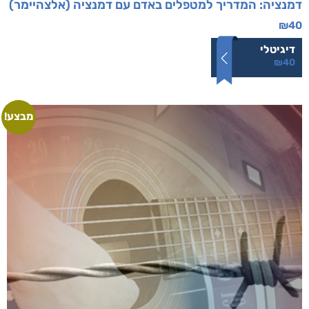
דמנציה: המדריך למטפלים באדם עם דמנציה (אלצהיימר)
₪
40
דיגיטלי
₪
40
מבצע!