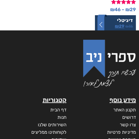
דורג
₪
46
–
₪
29
5.00
מתוך 5
דיגיטלי
₪
29
₪
35
מידע נוסף
קטגוריות
תקנון האתר
דף הבית
דרושים
חנות
צרו קשר
השירותים שלנו
מדיניות פרטיות
לקוחותינו ממליצים