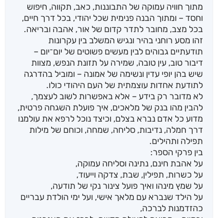
מתוך חוויה עמוקה של התבוננות, כאב, תקווה, חיפוש
וחסד – ומתוך הבנה פנימית שכל יהודי, בכל דרך חיים,
בכל מצב, מחובר לתדר קדום של אור, אהבה ובריאה.
זהו מסע רוחני בהיר ונגיש המשלב בין עקרונות
תודעתיים גבוהים לבין מעשים פשוטים של יום־יום –
דיבור טוב, עין טובה, שמירה על תזונת הנפש, מצוות
שיש בהן יופי עדין ונשימה של אמונה – ומוביל בהדרגה
לתודעת אחדות עוצמתית של העם היהודי כולו.
לא מדובר רק בידע – אלא באפשרות לשוב לעצמך,
להבין מהו בנק של מלאכים, איך פועלת השגחה פרטית,
מדוע כל אדם נברא בצלם, וכיצד נוכל לרפא את עולמנו
דרך חמלה, נדיבות, סליחה, שמחה, וכוחם של מילות
תפילה ותהילים.
בין פרקי הספר:
על אהבת חינם, נתינה וסליחה עמוקה,
על כשרות, תפילין, שבת, צדקה וייעוד,
על שמץ מינהו ואיך פועל צינור נקי של תודעה,
על הילד שנברא עם מלאך אישי, ועל ימי הולדת עבריים
כהזדמנות לברכה,