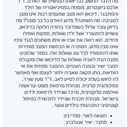
מה הדבר החשוב לבריאותו הנפשית של האדם. ד"ר
אלכס גיזונטרמן, מומחה בפסיכיאטריה של הילד
והמתבגר. דיכאון הוא מצב שפעמים רבות אינו מובן
לסביבה: מה השתנה? מדוע האדם כל כך סובל? מה
בדיוק עובר עליו? כשמדובר בהורה הלוקה בדיכאון,
עשויים להתעורר אצל ילדו שאלות, ספקות ואפילו
פחדים. הוא רואה את אביו או אימו משתנים לנגד עיניו
ואינו מבין מדוע. הסתרה או הכחשת המצב מותירות
אותו להתמודד לבד עם שאלות אלו. בספר שלפנינו
מפנה הבת לאביה שאלות על הדיכאון שלו ומקבלת
הסבר ישיר ובגובה העיניים. ההסבר מפחית את אי
הוודאות, נותן תקווה שאביה יחזור לעצמו ואף מאפשר
לה לחוש בעלת יכולת לסייע לאב. ד"ר מעין שורר,
פסיכולוגית קלינית, מנהלת מרפאת פוסט-טראומה
ואילמות סלקטיבית, מרכז שניידר לרפואת ילדים
בישראל. מנהלת תכנית שניידר להכשרה בטיפול
קוגניטיבי התנהגותי בילדים ונוער.
הוצאה לאור: ספרי ניב
מחבר: יאיר אנגלברג