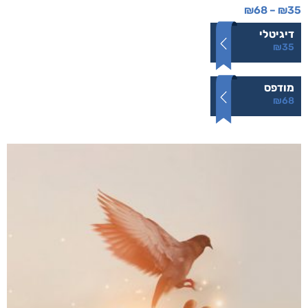
₪
68
–
₪
35
דיגיטלי
₪
35
מודפס
₪
68