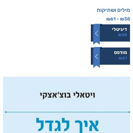
מילים ושתיקות
₪
61
–
₪
38
דיגיטלי
₪
38
מודפס
₪
61