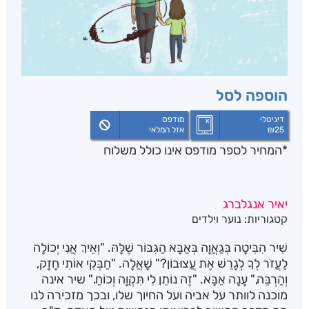
הוספה לסל
דיגיטלי
מודפס
25
₪
אזל המלאי
*המחיר לספר מודפס אינו כולל משלוח
יאיר אנגלברג
קטגוריות:
נוער וילדים
שִׁיר הִבִּיטָה בְּגַאֲוָה בְּאַבָּא הַגִּבּוֹר שֶׁלָּהּ. "וְאֵיךְ אֲנִי יְכוֹלָה
לַעֲזֹר לְךָ לְגָרֵשׁ אֶת עֲצוּבוֹן?" שָׁאֲלָה. "חַבְּקִי אוֹתִי חָזָק,
וְהַרְבֵּה," עָנָה אַבָּא. "זֶה נוֹתֵן לִי תִּקְוָה וְכוֹחַ." שיר אינה
מוכנה לוותר על אביה ועל החיוך שלו, ובכך מזכירה לנו