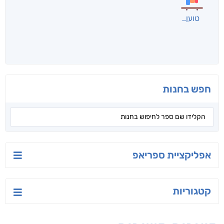
לכל הספרים
אנשים שקראו את זה
קראו גם...
מהקטגוריה
טעים לאכול בריא
פיץ האריה
ישראל-סין:
המשחק האסטרטגי
אפרת נבון
אור ביטון
קאריס וויטי