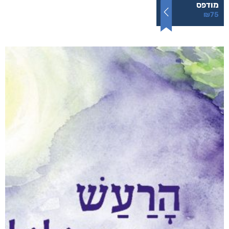
לעוף על כנפי החיים
₪
75
–
₪
35
דיגיטלי
₪
35
מודפס
₪
75