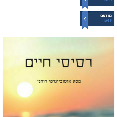
הרעש של הלילה
₪
49
–
₪
35
דיגיטלי
₪
35
מודפס
₪
49