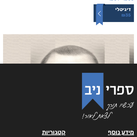
רסיסי חיים
₪
61
–
₪
35
דיגיטלי
₪
35