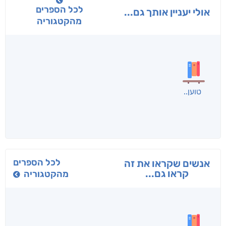
לכל הספרים
אולי יעניין אותך גם...
מהקטגוריה
בפנוכו
הנוסע
תרדמת
חני שאטן
אריאל פרויליך
א. פ.