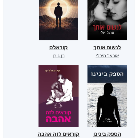
לנשום אותך
קוראלס
אוראל היללי
רן גורן
הספק בינינו
קוראים לזה אהבה