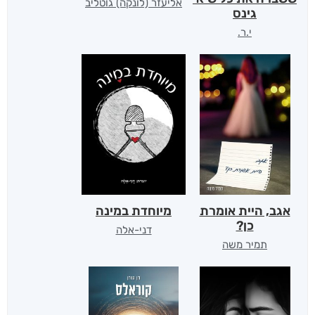
אליעזר (לונקה) גוטליב
גינס
י.ר.
אגב, היית אומרת
מיוחדת במינה
כן?
דני-אלה
תמיר משה