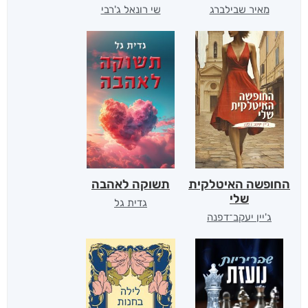
מאיר שבילברג
שי רונאל ג'רבי
החופשה האיטלקית
תשוקה לאהבה
שלי
גדית גל
ג'יין יעקב־דפנה