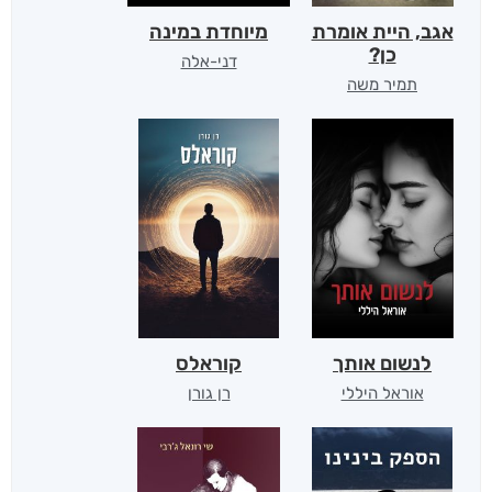
אגב, היית אומרת
מיוחדת במינה
כן?
דני-אלה
תמיר משה
לנשום אותך
קוראלס
אוראל היללי
רן גורן