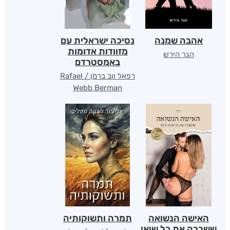
אהבה שמנה
נסיכה ישראלית עם
מזוודות אדומות
הגר הירש
באמסטרדם
רפאל ווב ברמן / Rafael
Webb Berman
האישה הנשואה
תמרה ותשוקותיה
ששברה את כל שיאי