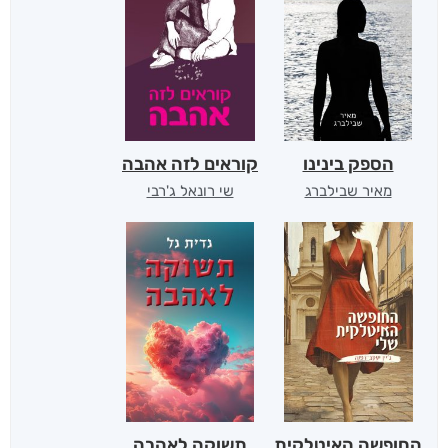
הספק בינינו
קוראים לזה אהבה
מאיר שבילברג
שי רונאל ג'רבי
החופשה האיטלקית
תשוקה לאהבה