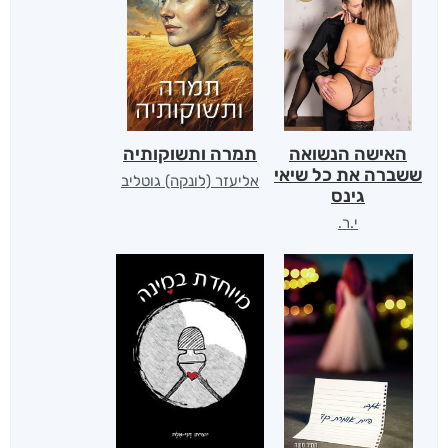
האישה הנשואה
תמרה ותשוקותיה
ששברה את כל שיאי
אליעזר (לונקה) גוטליב
גינס
י.ר.