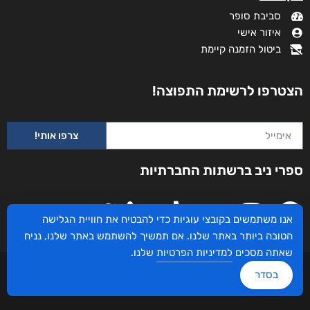
סביבת סופר
איזור אישי
ביטול הזמנה קיימת
הצטרפו לרשימת התפוצה!
צרפו אותי!
ספרי ניב ברשתות החברתיות
אנו משתמשים בקובצי עוגיות כדי להבטיח את חוויית הגלישה
הטובה ביותר באתר שלנו. אם תמשיך להשתמש באתר שלנו, נניח
שאתה מסכים
למדיניות הפרטיות
שלנו.
עיצוב ובניית האתר: ספרי ניב © כל הזכויות שמורות. בוקסאי טכנולוגיות בע"מ שד אבא
בסדר
אבן 16 הרצליה 4672534, מדינת ישראל