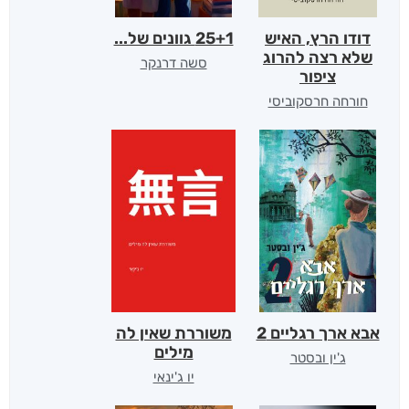
דודו הרץ, האיש
25+1 גוונים של...
שלא רצה להרוג
סשה דרנקר
ציפור
חורחה חרסקוביסי
אבא ארך רגליים 2
משוררת שאין לה
מילים
ג'ין ובסטר
יו ג'ינאי