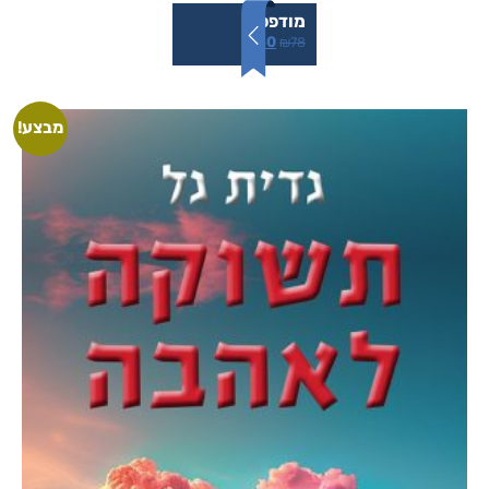
מודפס
₪
50
₪
78
מבצע!