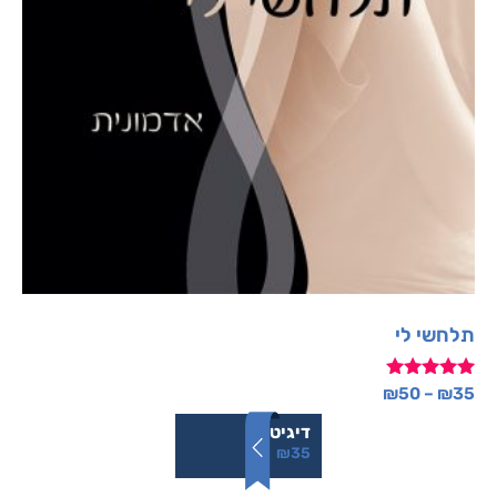
תלחשי לי
דורג
₪
50
–
₪
35
5.00
מתוך 5
דיגיטלי
₪
35