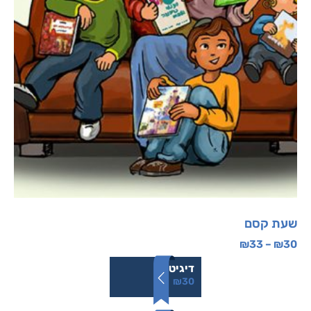
שעת קסם
₪
33
–
₪
30
דיגיטלי
₪
30