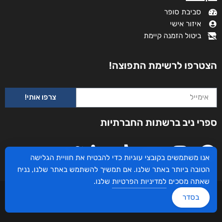
סביבת סופר
איזור אישי
ביטול הזמנה קיימת
הצטרפו לרשימת התפוצה!
צרפו אותי!
ספרי ניב ברשתות החברתיות
אנו משתמשים בקובצי עוגיות כדי להבטיח את חוויית הגלישה
הטובה ביותר באתר שלנו. אם תמשיך להשתמש באתר שלנו, נניח
שאתה מסכים
למדיניות הפרטיות
שלנו.
עיצוב ובניית האתר: ספרי ניב © כל הזכויות שמורות. בוקסאי טכנולוגיות בע"מ שד אבא
בסדר
אבן 16 הרצליה 4672534, מדינת ישראל