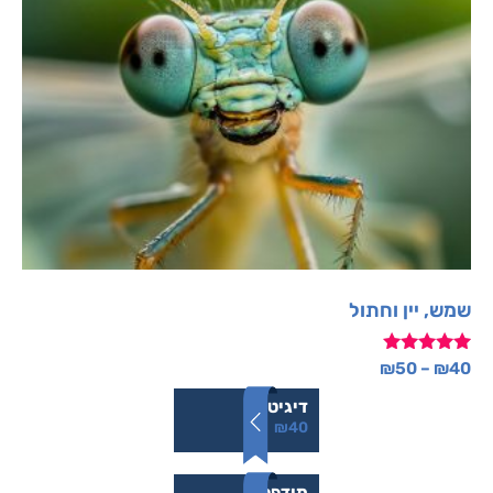
שמש, יין וחתול
דורג
₪
50
–
₪
40
5.00
מתוך 5
דיגיטלי
₪
40
מודפס