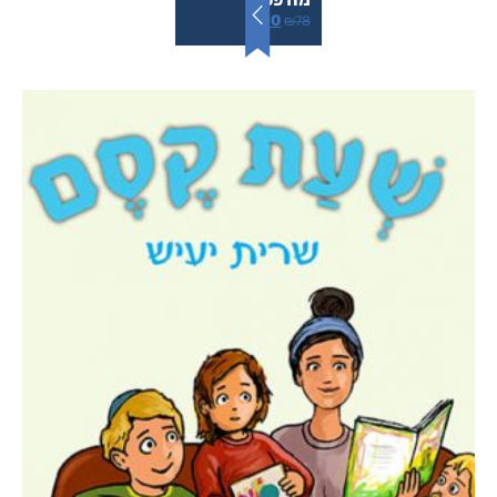
₪
50
₪
78