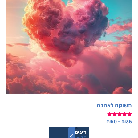
תשוקה לאהבה
דורג
₪
50
–
₪
35
5.00
מתוך 5
דיגיטלי