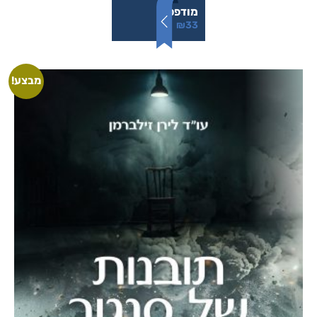
מודפס
₪
33
מבצע!