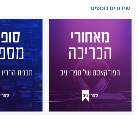
שידורים נוספים
סופרים 
מאחורי הכריכה
תכנית הרדי
הפודקאסט של ספרי
ני
ניב
מידי שבוע, בימי שני בשעה 11:00
מידי שבוע, נפרסם לכם פרק מרתק,
ברדיו החברתי הרא
בו ענת כהן תראיין את אחד
מארח את אחד מ
מהסופרים המוכשרים איתם זכינו
לאור. יחד הם צו
לעבוד.
כתיבה, השראה 
לרשימת הפרקים
לרשימת 