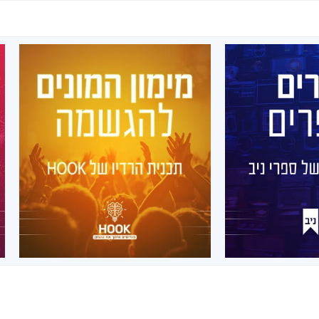
מספרים
מימון המונים להגשמה
ו של ספרי
תכנית הרדיו של
ב
HOOK
מידי שבוע, בימי שלישי בשעה 10:00
שון, יהודה ניב
ברדיו החברתי הראשון, מיטל בר
סופרי ההוצאה
זהר, מארחת את אחד מלקוחותינו
ללים לשיחה על
שסיימו בהצלחה את ליווי קמפיין מימון
ומה שבניהם.
ההמונים שלנו.
הפרקים
לרשימת הפרקים