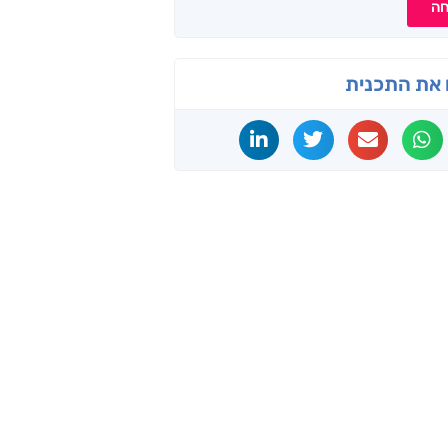
חה
את התכנית